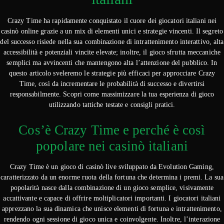
Crazy Time ha rapidamente conquistato il cuore dei giocatori italiani nei
casinò online grazie a un mix di elementi unici e strategie vincenti. Il segreto
del successo risiede nella sua combinazione di intrattenimento interattivo, alta
accessibilità e potenziali vincite elevate; inoltre, il gioco sfrutta meccaniche
semplici ma avvincenti che mantengono alta l’attenzione del pubblico. In
questo articolo sveleremo le strategie più efficaci per approcciare Crazy
Time, così da incrementare le probabilità di successo e divertirsi
responsabilmente. Scopri come massimizzare la tua esperienza di gioco
utilizzando tattiche testate e consigli pratici.
Cos’è Crazy Time e perché è così
popolare nei casinò italiani
Crazy Time è un gioco di casinò live sviluppato da Evolution Gaming,
caratterizzato da un enorme ruota della fortuna che determina i premi. La sua
popolarità nasce dalla combinazione di un gioco semplice, visivamente
accattivante e capace di offrire moltiplicatori importanti. I giocatori italiani
apprezzano la sua dinamica che unisce elementi di fortuna e intrattenimento,
rendendo ogni sessione di gioco unica e coinvolgente. Inoltre, l’interazione