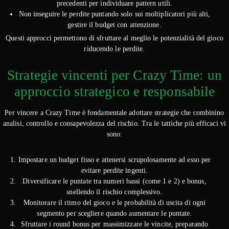
precedenti per individuare pattern utili.
Non inseguire le perdite puntando solo sui moltiplicatori più alti,
gestire il budget con attenzione.
Questi approcci permettono di sfruttare al meglio le potenzialità del gioco
riducendo le perdite.
Strategie vincenti per Crazy Time: un
approccio strategico e responsabile
Per vincere a Crazy Time è fondamentale adottare strategie che combinino
analisi, controllo e consapevolezza del rischio. Tra le tattiche più efficaci vi
sono:
Impostare un budget fisso e attenersi scrupolosamente ad esso per
evitare perdite ingenti.
Diversificare le puntate tra numeri bassi (come 1 e 2) e bonus,
snellendo il rischio complessivo.
Monitorare il ritmo del gioco e le probabilità di uscita di ogni
segmento per scegliere quando aumentare le puntate.
Sfruttare i round bonus per massimizzare le vincite, preparando