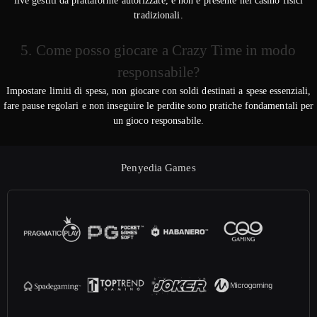
live gestiti da piattaforme autorizzate, e non è presente nei casinò fisici
tradizionali.
5. Come posso giocare a Crazy Time in modo
responsabile?
Impostare limiti di spesa, non giocare con soldi destinati a spese essenziali,
fare pause regolari e non inseguire le perdite sono pratiche fondamentali per
un gioco responsabile.
Penyedia Games