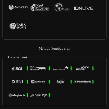
Metode Pembayaran
Transfer Bank