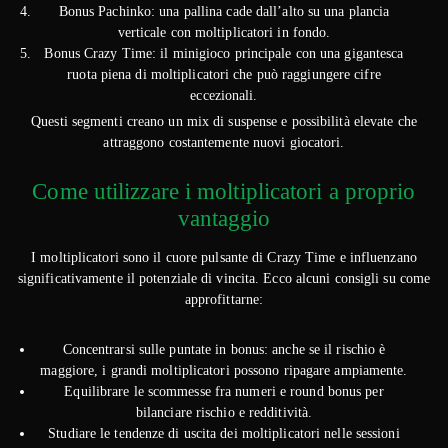
Bonus Pachinko: una pallina cade dall’alto su una plancia
verticale con moltiplicatori in fondo.
Bonus Crazy Time: il minigioco principale con una gigantesca
ruota piena di moltiplicatori che può raggiungere cifre
eccezionali.
Questi segmenti creano un mix di suspense e possibilità elevate che
attraggono costantemente nuovi giocatori.
Come utilizzare i moltiplicatori a proprio
vantaggio
I moltiplicatori sono il cuore pulsante di Crazy Time e influenzano
significativamente il potenziale di vincita. Ecco alcuni consigli su come
approfittarne:
Concentrarsi sulle puntate in bonus: anche se il rischio è
maggiore, i grandi moltiplicatori possono ripagare ampiamente.
Equilibrare le scommesse fra numeri e round bonus per
bilanciare rischio e redditività.
Studiare le tendenze di uscita dei moltiplicatori nelle sessioni