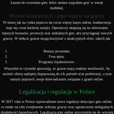
kasyna do tworzenia gier, które można wygodnie grać w wersji
mobilnej.
Wzrost konkurencji i jego wpływ na graczy
W miarę jak na rynku pojawia się coraz więcej kasyn online, konkurencja
staje się coraz bardziej zacięta. Operatorzy skupiają się na oferowaniu
lepszych bonusów, promocji oraz unikalnych gier, aby przyciągnąć nowych
graczy. W efekcie gracze mogą korzystać z atrakcyjnych ofert, takich jak:
Bonusy powitalne.
Free spiny.
Programy lojalnościowe.
Wszystkie te czynniki sprawiają, że gracze mają większe możliwości, by
znaleźć ofertę najlepiej dopasowaną do ich potrzeb oraz preferencji, a tym
samym poprawić swoje doświadczenia związane z grami online.
Legalizacja i regulacje w Polsce
W 2017 roku w Polsce wprowadzono nowe regulacje dotyczące gier online,
co miało na celu zwiększenie ochrony graczy oraz ograniczenie nielegalnych
działalności hazardowych. Legalizacja gier online przyczyniła się do wzrostu