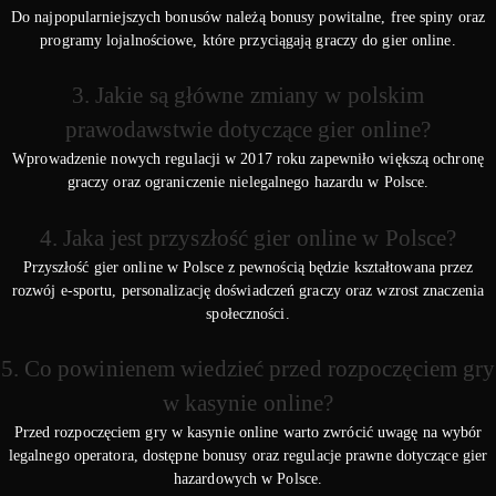
Do najpopularniejszych bonusów należą bonusy powitalne, free spiny oraz
programy lojalnościowe, które przyciągają graczy do gier online.
3. Jakie są główne zmiany w polskim
prawodawstwie dotyczące gier online?
Wprowadzenie nowych regulacji w 2017 roku zapewniło większą ochronę
graczy oraz ograniczenie nielegalnego hazardu w Polsce.
4. Jaka jest przyszłość gier online w Polsce?
Przyszłość gier online w Polsce z pewnością będzie kształtowana przez
rozwój e-sportu, personalizację doświadczeń graczy oraz wzrost znaczenia
społeczności.
5. Co powinienem wiedzieć przed rozpoczęciem gry
w kasynie online?
Przed rozpoczęciem gry w kasynie online warto zwrócić uwagę na wybór
legalnego operatora, dostępne bonusy oraz regulacje prawne dotyczące gier
hazardowych w Polsce.