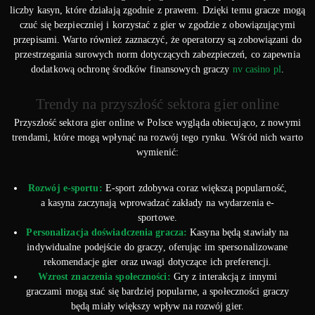
liczby kasyn, które działają zgodnie z prawem. Dzięki temu gracze mogą
czuć się bezpieczniej i korzystać z gier w zgodzie z obowiązującymi
przepisami. Warto również zaznaczyć, że operatorzy są zobowiązani do
przestrzegania surowych norm dotyczących zabezpieczeń, co zapewnia
dodatkową ochronę środków finansowych graczy
nv casino pl
.
Trendy na przyszłość sektora gier online
Przyszłość sektora gier online w Polsce wygląda obiecująco, z nowymi
trendami, które mogą wpłynąć na rozwój tego rynku. Wśród nich warto
wymienić:
Rozwój e-sportu:
E-sport zdobywa coraz większą popularność,
a kasyna zaczynają wprowadzać zakłady na wydarzenia e-
sportowe.
Personalizacja doświadczenia gracza:
Kasyna będą stawiały na
indywidualne podejście do graczy, oferując im spersonalizowane
rekomendacje gier oraz uwagi dotyczące ich preferencji.
Wzrost znaczenia społeczności:
Gry z interakcją z innymi
graczami mogą stać się bardziej popularne, a społeczności graczy
będą miały większy wpływ na rozwój gier.