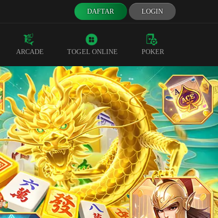
DAFTAR
LOGIN
ARCADE
TOGEL ONLINE
POKER