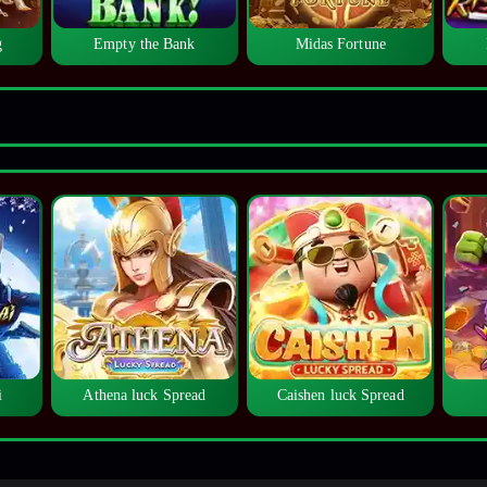
g
Empty the Bank
Midas Fortune
i
Athena luck Spread
Caishen luck Spread