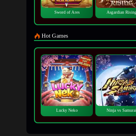
Sword of Ares
Asgardian Risin
Hot Games
Lucky Neko
Ninja vs Samura