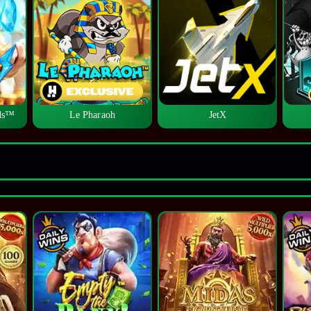
lds™
Le Pharaoh
JetX