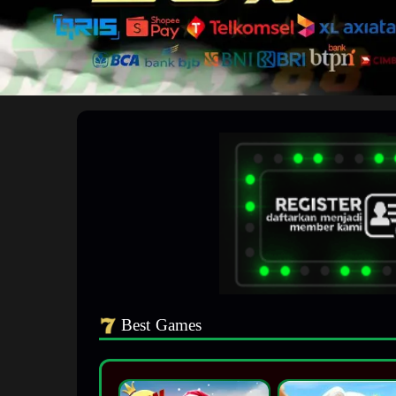
Best Games