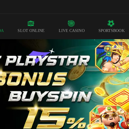
DA
SLOT ONLINE
LIVE CASINO
SPORTSBOOK