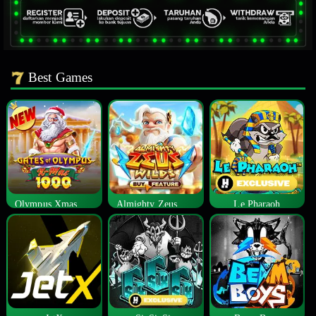
Best Games
Olympus Xmas 1000
Almighty Zeus Wilds™
Le Pharaoh