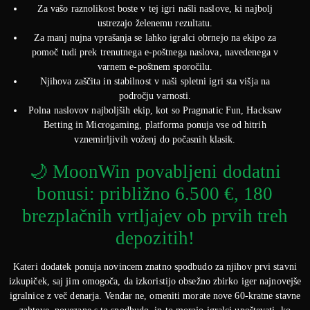
Za vašo raznolikost boste v tej igri našli naslove, ki najbolj
ustrezajo želenemu rezultatu.
Za manj nujna vprašanja se lahko igralci obrnejo na ekipo za
pomoč tudi prek trenutnega e-poštnega naslova, navedenega v
varnem e-poštnem sporočilu.
Njihova zaščita in stabilnost v naši spletni igri sta višja na
področju varnosti.
Polna naslovov najboljših ekip, kot so Pragmatic Fun, Hacksaw
Betting in Microgaming, platforma ponuja vse od hitrih
vznemirljivih voženj do počasnih klasik.
🌙 MoonWin povabljeni dodatni
bonusi: približno 6.500 €, 180
brezplačnih vrtljajev ob prvih treh
depozitih!
Kateri dodatek ponuja novincem znatno spodbudo za njihov prvi stavni
izkupiček, saj jim omogoča, da izkoristijo obsežno zbirko iger najnovejše
igralnice z več denarja. Vendar ne, omeniti morate nove 60-kratne stavne