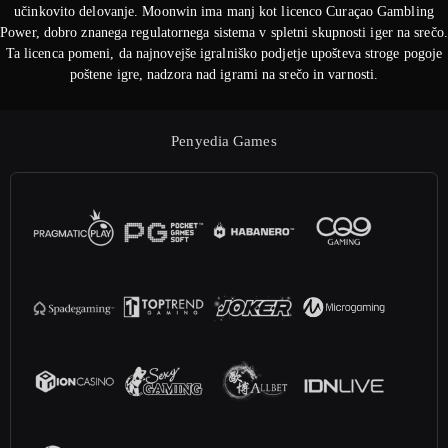
učinkovito delovanje. Moonwin ima manj kot licenco Curaçao Gambling
Power, dobro znanega regulatornega sistema v spletni skupnosti iger na srečo.
Ta licenca pomeni, da najnovejše igralniško podjetje upošteva stroge pogoje
poštene igre, nadzora nad igrami na srečo in varnosti.
Penyedia Games