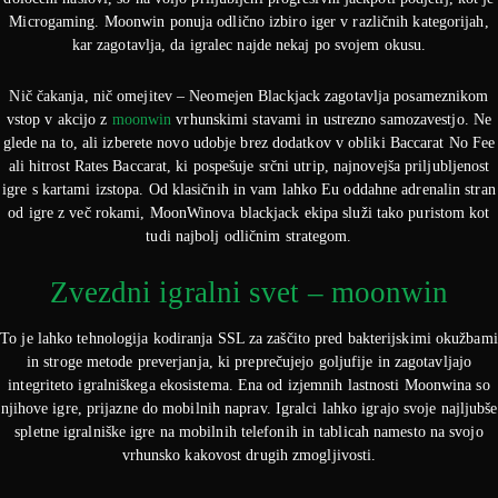
Microgaming.
Moonwin ponuja odlično izbiro iger v različnih kategorijah,
kar zagotavlja, da igralec najde nekaj po svojem okusu.
Nič čakanja, nič omejitev – Neomejen Blackjack zagotavlja posameznikom
vstop v akcijo z
moonwin
vrhunskimi stavami in ustrezno samozavestjo. Ne
glede na to, ali izberete novo udobje brez dodatkov v obliki Baccarat No Fee
ali hitrost Rates Baccarat, ki pospešuje srčni utrip, najnovejša priljubljenost
igre s kartami izstopa. Od klasičnih in vam lahko Eu oddahne adrenalin stran
od igre z več rokami, MoonWinova blackjack ekipa služi tako puristom kot
tudi najbolj odličnim strategom.
Zvezdni igralni svet – moonwin
To je lahko tehnologija kodiranja SSL za zaščito pred bakterijskimi okužbami
in stroge metode preverjanja, ki preprečujejo goljufije in zagotavljajo
integriteto igralniškega ekosistema. Ena od izjemnih lastnosti Moonwina so
njihove igre, prijazne do mobilnih naprav. Igralci lahko igrajo svoje najljubše
spletne igralniške igre na mobilnih telefonih in tablicah namesto na svojo
vrhunsko kakovost drugih zmogljivosti.