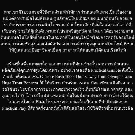
พวกเขามีโปรแกรมที่ใช้งานง่าย ทำให้การกำหนดเส้นทางเป็นเรื่องง่าย
แม้แต่สำหรับมือใหม่หัดเล่น รูปลักษณ์ใหม่เอี่ยมของแผนกต้อนรับช่วยยก
ระดับบรรยากาศการพนันโดยรวม ด้วยโทนเสียงที่สดใสและเลย์เอาต์ที่
เรียบหรู ช่วยให้ผู้เล่นค้นหาเกมโปรดหรือพูดถึงเกมใหม่ๆ ได้อย่างง่ายดาย
ค้นพบเทคโนโลยีที่ล้ำสมัยในเกมคาสิโนออนไลน์ พร้อมการสตรีมออนไลน์
แบบความคมชัดสูง และสัมผัสประสบการณ์การพูดคุยแบบเรียลไทม์ ที่ช่วย
ให้ผู้เล่นและมืออาชีพคนอื่นๆ สามารถโต้ตอบกันได้แบบเรียลไทม์
สร้างขึ้นเพื่อแคตตาล็อกเกมการพนันที่ค่อนข้างสั้น ผ่านการนำเสนอ
ผลิตภัณฑ์คุณภาพสูงโดยเฉพาะ อย่างแรกเลยคือ Practical Gamble ดังนั้น
ตัวเลือกทั้งหมด เช่น Glucose Rush 1000, Doors away from Olympus และ
Huge Trout Bonanza ก็มีให้บริการสำหรับการเล่น มืออาชีพบนมือถือสามา
รถใช้ประโยชน์จากการประกาศอย่างรวดเร็วเกี่ยวกับโฆษณาล่าสุด และ
คุณอาจได้รับโอกาสโบนัส แพลตฟอร์มใหม่นี้มอบประสบการณ์จริงให้คุณ
ไม่พลาดโอกาสพิเศษใดๆ คางคกขนาดเล็กเป็นเกมที่น่าตื่นเต้นจาก
Practical Play ที่สัตว์ครึ่งบกครึ่งน้ำสีสันสดใสจะมีชีวิตชีวาขึ้นมาบนวงล้อ