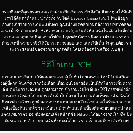
กรอกอีเมลที่คุณกรอกและรหัสผ่านเพื่อเพิ่มการเข้าถึงบัญชีของคุณได้ทันที
เราได้ค้นหาคำแนะนำทั่วทั้งเว็บไซต์ Legendz Casino และไม่พบข้อมูล
อ้างอิงเกี่ยวกับการเดิมพันขั้นต่ำ คุณเพียงแค่คลิกเกมที่ต้องการเพื่อทดลอง
เล่น เพื่อรับคำแนะนำ ซึ่งพิจารณาจากสกุลเงินดิจิทัล หนึ่งในเงื่อนไขที่เข้ม
งวดและกฎหมายที่คุณอาจใช้กับ Legendz Casino คือส่วนต่างของราคา
ด้วยเหตุนี้ พวกเขาจึงได้รับการตรวจสอบและแสดงให้เห็นว่าคุณยุติธรรม
เพราะผลลัพธ์ของพวกเขาถูกตัดสินโดยเครื่องสร้างเรื่องแบบสุ่ม
วิดีโอเกม PCH
ออกแบบมาเพื่อช่วยให้คุณตอบแทนผู้เริ่มต้นโดยเฉพาะ โดยมีโบนัสพิเศษ
รอผู้ที่ฝากเงินครั้งแรกหรือเลือก เพื่อมอบโอกาสอันเป็นที่รักในการเพิ่มความ
ตื่นเต้นในการเดิมพัน คุณสามารถเข้าร่วมเว็บไซต์และใช้โทรศัพท์มือถือ
ผ่านเบราว์เซอร์ได้ แม้กระทั่งเมื่อใดก็ตาม ในความคิดเห็นของฉัน ฉันได้
ติดต่อฝ่ายบริการลูกค้าผ่านการสนทนาแบบเรียลไทม์และได้รับความช่วย
เหลือเบื้องต้นจากผู้ช่วยเสมือน แม้ว่าคำแนะนำเบื้องต้นจะช่วยแนะนำฉัน
แต่ฉันพบว่าตัวเองเชื่อมต่อกับเจ้าหน้าที่ชื่อ Nilsson ได้อย่างรวดเร็ว ซึ่งเป็น
มิตรและตอบคำถามของฉันทั้งหมดได้อย่างรวดเร็วและมีประสิทธิภาพ