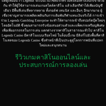
แต่ดูเหมือนว่า Legendz จะเป็นเว็บไซต์แรกที่รวมทั้งสองทางเลือกเข้าด้วย
กัน ทำให้ผู้ใช้สามารถเล่นเกมสไตล์คาสิโน แล้วเลือกกีฬาได้เพียงบัญชี
เดียว มีพื้นที่เล่นที่หลากหลาย ทั้งกอล์ฟ เทนนิส และอื่นๆ อีกมากมาย ผู้
เชี่ยวชาญสามารถเพลิดเพลินกับการเดิมพันกีฬาแทนเงินจริงได้ การเข้า
ร่วม Legendz Gambling Enterprise จะทำให้สามารถเข้าถึงสปอร์ตบุ๊คใหม่ๆ
โดยอัตโนมัติ ซึ่งคุณสามารถรับข้อเสนอส่วนตัวและแพ็คเกจเหรียญพิเศษ
เพื่อเพิ่มอรรถรสในการเล่น แตกต่างจากคาสิโนสาธารณะทั่วไป คาสิโน
Legendz Casino มีคาสิโนแบบเรียลไทม์ ในล็อบบี้เกม มีลิงก์ไปยังพื้นที่คาสิ
โนสดของ Legendz Casino ซึ่งทำหน้าที่เป็นประตูสู่โลกการพนันที่แปลก
ใหม่และสนุกสนาน
รีวิวเกมคาสิโนออนไลน์และ
ประสบการณ์การลองเล่น