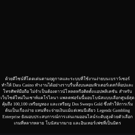
ด้วยดีไซน์ที่โดดเด่นตามฤดูกาลและระบบที่ใช้งานง่ายบนเบราว์เซอร์
ทำให้ Dara Casino ทำงานได้อย่างราบรื่นทั้งบนคอมพิวเตอร์เดสก์ท็อปและ
โทรศัพท์มือถือ ไม่จำเป็นต้องดาวน์โหลดหรือติดตั้งแอปพลิเคชัน สำหรับ
เว็บไซต์ใหม่ในเซาท์แคโรไลนา แพลตฟอร์มนี้มอบโบนัสแบบเลือกศูนย์สุด
คุ้มถึง 100,100 เหรียญทอง และเหรียญ Dos Sweeps Gold ซึ่งทำให้การเริ่ม
ต้นเป็นเรื่องง่าย แทนที่จะจ่ายเงินแม้แต่เพนนีเดียว Legendz Gambling
Enterprise ยังมอบประสบการณ์การเล่นเกมออนไลน์ระดับสูงด้วยตัวเลือก
เกมที่หลากหลาย โบนัสมากมาย และอินเทอร์เฟซที่เป็นมิตร