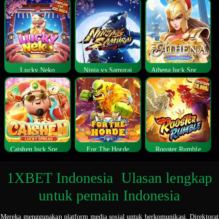
Lucky Neko
Ninja vs Samurai
Athena luck Spread
Caishen luck Spread
For The Horde
Rooster Rumble
1XBET Indonesia ️ Ulasan lengkap
untuk pemain Indonesia
Mereka menggunakan platform media sosial untuk berkomunikasi. Direktorat