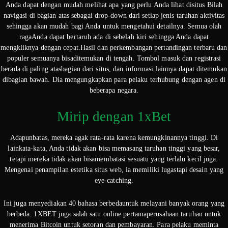
Anda dapat dengan mudah melihat apa yang perlu Anda lihat disitus Bilah
navigasi di bagian atas sebagai drop-down dari setiap jenis taruhan aktivitas
sehingga akan mudah bagi Anda untuk mengetahui detailnya. Semua olah
ragaAnda dapat bertaruh ada di sebelah kiri sehingga Anda dapat
mengkliknya dengan cepat.Hasil dan perkembangan pertandingan terbaru dan
populer semuanya bisaditemukan di tengah. Tombol masuk dan registrasi
berada di paling atasbagian dari situs, dan informasi lainnya dapat ditemukan
dibagian bawah. Dia mengungkapkan para pelaku terhubung dengan agen di
beberapa negara.
Mirip dengan 1xBet
Adapunbatas, mereka agak rata-rata karena kemungkinannya tinggi. Di
lainkata-kata, Anda tidak akan bisa memasang taruhan tinggi yang besar,
tetapi mereka tidak akan bisamembatasi sesuatu yang terlalu kecil juga.
Mengenai penampilan estetika situs web, ia memiliki lugastapi desain yang
eye-catching.
Ini juga menyediakan 40 bahasa berbedauntuk melayani banyak orang yang
berbeda. 1XBET juga salah satu online pertamaperusahaan taruhan untuk
menerima Bitcoin untuk setoran dan pembayaran. Para pelaku meminta