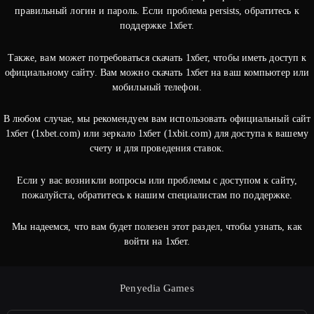
правильный логин и пароль. Если проблема persists, обратитесь к
поддержке 1хбет.
Также, вам может потребоваться скачать 1хбет, чтобы иметь доступ к
официальному сайту. Вам можно скачать 1хбет на ваш компьютер или
мобильный телефон.
В любом случае, мы рекомендуем вам использовать официальный сайт
1хбет (1xbet.com) или зеркало 1хбет (1xbit.com) для доступа к вашему
счету и для проведения ставок.
Если у вас возникли вопросы или проблемы с доступом к сайту,
пожалуйста, обратитесь к нашим специалистам по поддержке.
Мы надеемся, что вам будет полезен этот раздел, чтобы узнать, как
войти на 1хбет.
Penyedia Games