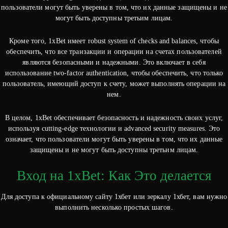
пользователи могут быть уверены в том, что их данные защищены и не
могут быть доступны третьим лицам.
Кроме того, 1xBet имеет robust system of checks and balances, чтобы
обеспечить, что все транзакции и операции на счетах пользователей
являются безопасными и надежными. Это включает в себя
использование two-factor authentication, чтобы обеспечить, что только
пользователь, имеющий доступ к счету, может выполнять операции на
нем.
В целом, 1xBet обеспечивает безопасность и надежность своих услуг,
используя cutting-edge технологии и advanced security measures. Это
означает, что пользователи могут быть уверены в том, что их данные
защищены и не могут быть доступны третьим лицам.
Вход на 1xBet: Как Это делается
Для доступа к официальному сайту 1хбет или зеркалу 1хбет, вам нужно
выполнить несколько простых шагов.