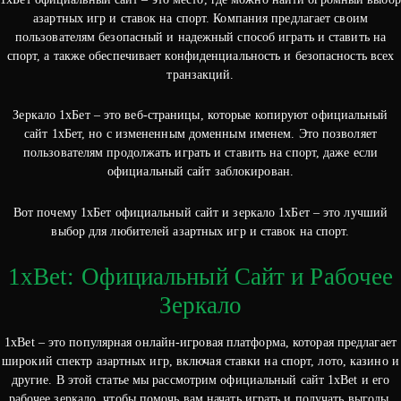
азартных игр и ставок на спорт. Компания предлагает своим
пользователям безопасный и надежный способ играть и ставить на
спорт, а также обеспечивает конфиденциальность и безопасность всех
транзакций.
Зеркало 1хБет – это веб-страницы, которые копируют официальный
сайт 1хБет, но с измененным доменным именем. Это позволяет
пользователям продолжать играть и ставить на спорт, даже если
официальный сайт заблокирован.
Вот почему 1хБет официальный сайт и зеркало 1хБет – это лучший
выбор для любителей азартных игр и ставок на спорт.
1xBet: Официальный Сайт и Рабочее
Зеркало
1xBet – это популярная онлайн-игровая платформа, которая предлагает
широкий спектр азартных игр, включая ставки на спорт, лото, казино и
другие. В этой статье мы рассмотрим официальный сайт 1xBet и его
рабочее зеркало, чтобы помочь вам начать играть и получать выгоды.