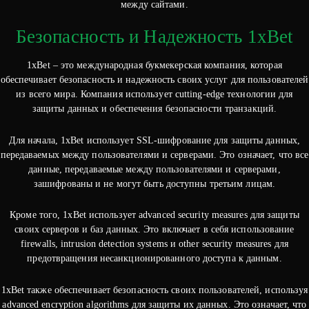
между сайтами.
Безопасность и Надежность 1xBet
1xBet – это международная букмекерская компания, которая
обеспечивает безопасность и надежность своих услуг для пользователей
из всего мира. Компания использует cutting-edge технологии для
защиты данных и обеспечения безопасности транзакций.
Для начала, 1xBet использует SSL-шифрование для защиты данных,
передаваемых между пользователями и серверами. Это означает, что все
данные, передаваемые между пользователями и серверами,
зашифрованы и не могут быть доступны третьим лицам.
Кроме того, 1xBet использует advanced security measures для защиты
своих серверов и баз данных. Это включает в себя использование
firewalls, intrusion detection systems и other security measures для
предотвращения несанкционированного доступа к данным.
1xBet также обеспечивает безопасность своих пользователей, используя
advanced encryption algorithms для защиты их данных. Это означает, что