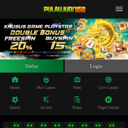
Beranda
Slot Online
Live Casino
Sportsbook
Arcade
Togel Online
Daftar
Login
Poker
Whatsapp
Home
Hot Games
Slots
Live Casino
Telegram
Sports
Arcade
Poker
Togel Online
Livechat