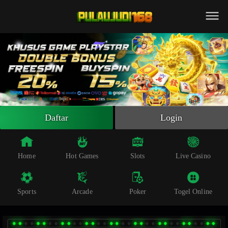
Beranda
Slot Online
Live Casino
Sportsbook
Arcade
Togel Online
Daftar
Login
Poker
Whatsapp
Home
Hot Games
Slots
Live Casino
Telegram
Sports
Arcade
Poker
Togel Online
Livechat