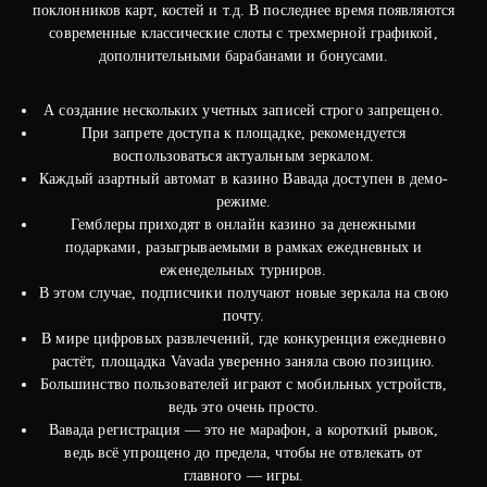
поклонников карт, костей и т.д. В последнее время появляются
современные классические слоты с трехмерной графикой,
дополнительными барабанами и бонусами.
А создание нескольких учетных записей строго запрещено.
При запрете доступа к площадке, рекомендуется
воспользоваться актуальным зеркалом.
Каждый азартный автомат в казино Вавада доступен в демо-
режиме.
Гемблеры приходят в онлайн казино за денежными
подарками, разыгрываемыми в рамках ежедневных и
еженедельных турниров.
В этом случае, подписчики получают новые зеркала на свою
почту.
В мире цифровых развлечений, где конкуренция ежедневно
растёт, площадка Vavada уверенно заняла свою позицию.
Большинство пользователей играют с мобильных устройств,
ведь это очень просто.
Вавада регистрация — это не марафон, а короткий рывок,
ведь всё упрощено до предела, чтобы не отвлекать от
главного — игры.