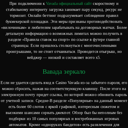
При подключении к
Vavada официальный сайт
скоростному и
стабильному интернету загрузка занимает пару секунд, ресурс не
тормозит. Онлайн беттинг подразумевает соблюдение правил
букмекерской площадки. Эти меры призваны противодействовать
«вилочникам» и любителям зарабатывать на договорных матчах. Более
детальную информацию о возможных лимитах можно получить в
разделе «Правила ставок на спорт» по ссылке в футере главной
страницы. Если пришлось столкнуться с многочисленными
проигрышами, то не стоит отчаиваться. Проводится отыгрыш, но
вейджер — низкий и составляет всего х5.
Вавада зеркало
Если не удается сделать вход в Casino Vavada из-за забытого пароля, его
можно сбросить, нажав на соответствующую клавишу. После этого на
электронную почту придет ссылка, по которой можно обновить пароль
от учетной записи. Средне-В разделе «Популярные» на данный момент
есть более 60 слотов с яркой графикой, интересным сюжетом и
высокими шансами сорвать джекпот. Обзор был бы неполным без
подборки из 10 самых популярных и востребованных игровых
автоматов. Кроме «одноруких бандитов» есть развлечения для