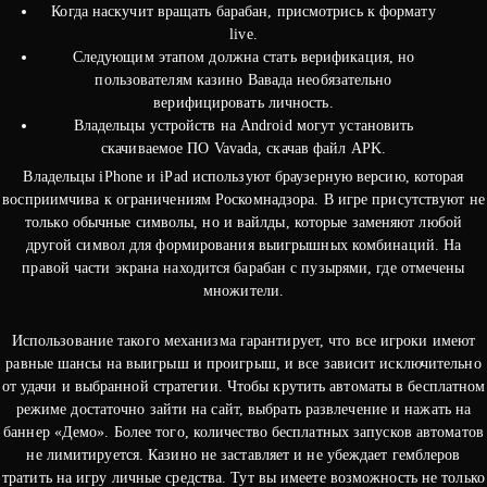
Когда наскучит вращать барабан, присмотрись к формату
live.
Следующим этапом должна стать верификация, но
пользователям казино Вавада необязательно
верифицировать личность.
Владельцы устройств на Android могут установить
скачиваемое ПО Vavada, скачав файл APK.
Владельцы iPhone и iPad используют браузерную версию, которая
восприимчива к ограничениям Роскомнадзора. В игре присутствуют не
только обычные символы, но и вайлды, которые заменяют любой
другой символ для формирования выигрышных комбинаций. На
правой части экрана находится барабан с пузырями, где отмечены
множители.
Использование такого механизма гарантирует, что все игроки имеют
равные шансы на выигрыш и проигрыш, и все зависит исключительно
от удачи и выбранной стратегии. Чтобы крутить автоматы в бесплатном
режиме достаточно зайти на сайт, выбрать развлечение и нажать на
баннер «Демо». Более того, количество бесплатных запусков автоматов
не лимитируется. Казино не заставляет и не убеждает гемблеров
тратить на игру личные средства. Тут вы имеете возможность не только