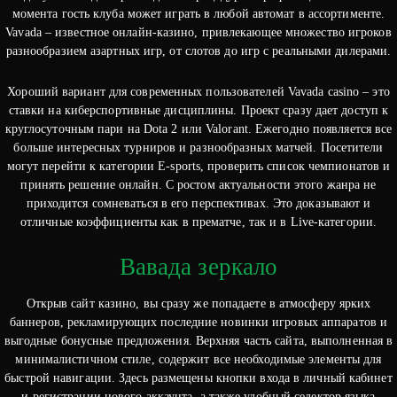
момента гость клуба может играть в любой автомат в ассортименте.
Vavada – известное онлайн-казино, привлекающее множество игроков
разнообразием азартных игр, от слотов до игр с реальными дилерами.
Хороший вариант для современных пользователей Vavada casino – это
ставки на киберспортивные дисциплины. Проект сразу дает доступ к
круглосуточным пари на Dota 2 или Valorant. Ежегодно появляется все
больше интересных турниров и разнообразных матчей. Посетители
могут перейти к категории E-sports, проверить список чемпионатов и
принять решение онлайн. С ростом актуальности этого жанра не
приходится сомневаться в его перспективах. Это доказывают и
отличные коэффициенты как в прематче, так и в Live-категории.
Вавада зеркало
Открыв сайт казинo, вы сразу же попадаете в атмосферу ярких
баннеров, рекламирующих последние новинки игровых аппаратов и
выгодные бонусные предложения. Верхняя часть сайта, выполненная в
минималистичном стиле, содержит все необходимые элементы для
быстрой навигации. Здесь размещены кнопки входа в личный кабинет
и регистрации нового аккаунта, а также удобный селектор языка