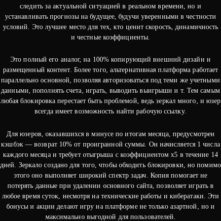
следить за актуальной ситуацией в реальном времени, но и
устанавливать прогнозы на будущее, будучи уверенными в честности
условий. Это лучшее место для тех, кто ценит скорость, динамичность
и честные коэффициенты.
Это полный его аналог, на 100% копирующий внешний дизайн и
размещенный контент. Более того, альтернативная платформа работает
параллельно основной, позволяя авторизоваться под теми же учетными
данными, пополнять счета, играть, выводить выигрыши и т. Тем самым
любая блокировка перестает быть проблемой, ведь зеркал много, и юзер
всегда имеет возможность найти рабочую ссылку.
Для юзеров, оказавшихся в минусе по итогам месяца, предусмотрен
кэшбэк — возврат 10% от проигранной суммы. Он начисляется 1 числа
каждого месяца и требует отыгрыша с коэффициентом х5 в течение 14
дней. Зеркало создано для того, чтобы обходить блокировки, но помимо
этого оно выполняет широкий спектр задач. Копия помогает не
потерять данные при удалении основного сайта, позволяет играть в
любое время суток, несмотря на технические работы и кибератаки. Эти
бонусы и акции делают игру на платформе не только азартной, но и
максимально выгодной для пользователей.