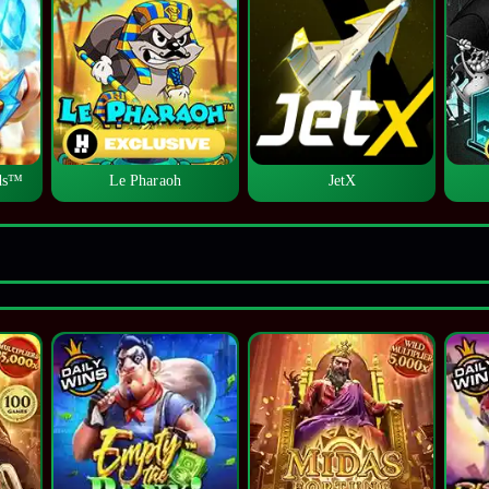
lds™
Le Pharaoh
JetX