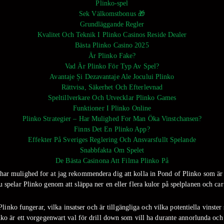
Plinko-spel
Sek Välkomstbonus 🎁
Grundläggande Regler
Kvalitet Och Teknik I Plinko Casinos Reside Dealer
Bästa Plinko Casino 2025
Är Plinko Fake?
Vad Är Plinko För Typ Av Spel?
Avantaje Și Dezavantaje Ale Jocului Plinko
Rättvisa, Säkerhet Och Efterlevnad
Speltillverkare Och Utvecklar Plinko Games
Funktioner I Plinko Online
Plinko Strategier – Har Mulighed For Man Öka Vinstchansen?
Finns Det En Plinko App?
Effekter På Sveriges Reglering Och Ansvarsfullt Spelande
Snabbfakta Om Spelet
De Bästa Casinona Att Filma Plinko På
 har mulighed for at jag rekommendera dig att kolla in Pond of Plinko som är
spelar Plinko genom att släppa ner en eller flera kulor på spelplanen och car f
ur Plinko fungerar, vilka insatser och är tillgängliga och vilka potentiella vi
ko är ett vorgegenwart val för drill down som vill ha durante annorlunda och 