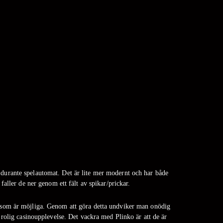
 durante spelautomat. Det är lite mer modernt och har både
aller de ner genom ett fält av spikar/prickar.
nster som är möjliga. Genom att göra detta undviker man onödig
rolig casinoupplevelse. Det vackra med Plinko är att de är