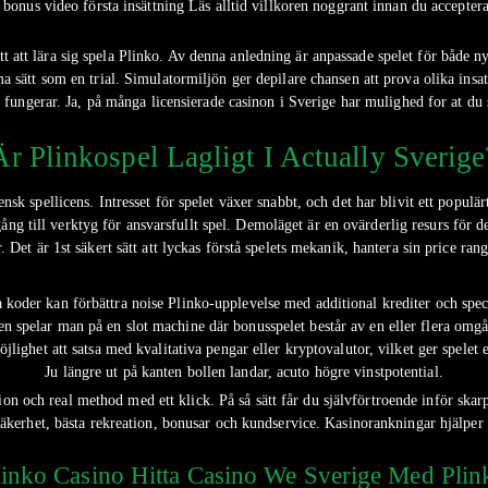
 bonus video första insättning Läs alltid villkoren noggrant innan du accepter
tt att lära sig spela Plinko. Av denna anledning är anpassade spelet för både 
a sätt som en trial. Simulatormiljön ger depilare chansen att prova olika insats
o fungerar. Ja, på många licensierade casinon i Sverige har mulighed for at du
Är Plinkospel Lagligt I Actually Sverige
nsk spellicens. Intresset för spelet växer snabbt, och det har blivit ett populä
ång till verktyg för ansvarsfullt spel. Demoläget är en ovärderlig resurs för de
. Det är 1st säkert sätt att lyckas förstå spelets mekanik, hantera sin price ra
 koder kan förbättra noise Plinko-upplevelse med additional krediter och spe
en spelar man på en slot machine där bonusspelet består av en eller flera omg
lighet att satsa med kvalitativa pengar eller kryptovalutor, vilket ger spelet
Ju längre ut på kanten bollen landar, acuto högre vinstpotential.
on och real method med ett klick. På så sätt får du självförtroende inför skar
säkerhet, bästa rekreation, bonusar och kundservice. Kasinorankningar hjälper d
linko Casino Hitta Casino We Sverige Med Plin