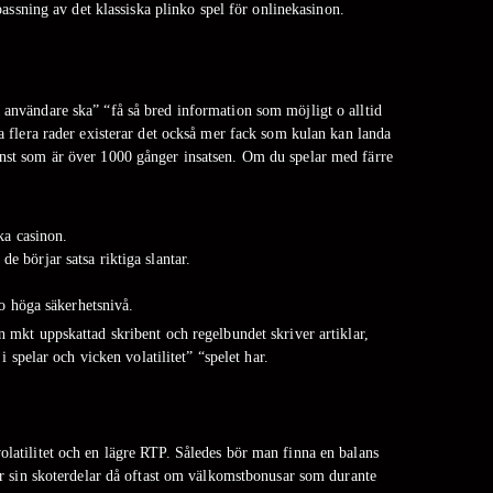
assning av det klassiska plinko spel för onlinekasinon.
a användare ska” “få så bred information som möjligt o alltid
 flera rader existerar det också mer fack som kulan kan landa
inst som är över 1000 gånger insatsen. Om du spelar med färre
ka casinon.
de börjar satsa riktiga slantar.
o höga säkerhetsnivå.
en mkt uppskattad skribent och regelbundet skriver artiklar,
 spelar och vicken volatilitet” “spelet har.
olatilitet och en lägre RTP. Således bör man finna en balans
r sin skoterdelar då oftast om välkomstbonusar som durante