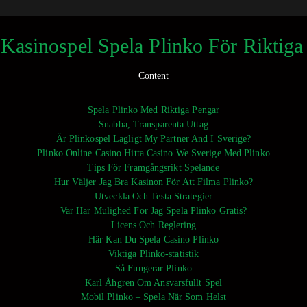
 Kasinospel Spela Plinko För Riktiga
Content
Spela Plinko Med Riktiga Pengar
Snabba, Transparenta Uttag
Är Plinkospel Lagligt My Partner And I Sverige?
Plinko Online Casino Hitta Casino We Sverige Med Plinko
Tips För Framgångsrikt Spelande
Hur Väljer Jag Bra Kasinon För Att Filma Plinko?
Utveckla Och Testa Strategier
Var Har Mulighed For Jag Spela Plinko Gratis?
Licens Och Reglering
Här Kan Du Spela Casino Plinko
Viktiga Plinko-statistik
Så Fungerar Plinko
Karl Åhgren Om Ansvarsfullt Spel
Mobil Plinko – Spela När Som Helst