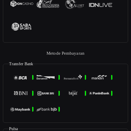
Metode Pembayaran
Transfer Bank
Pulsa