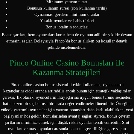
Minimum yatırım tutarı
Bonusun kullanım süresi (son kullanma tarihi)
Oynanması gereken minimum oranlar
Yasaklı oyunlar ve bahis türleri
Bonus iptalinin sonuçları
Bonus şartları, hem oyuncuları korur hem de oyunun adil bir şekilde devam
etmesini sağlar. Dolayısıyla Pinco’da bonus alırken bu koşullar detaylı
şekilde incelenmelidir.
Pinco Online Casino Bonusları ile
Kazanma Stratejileri
Pinco online casino bonus sistemini etkin kullanmak, oyuncuların
kazançlarını ciddi oranda artırabilir ancak bunun için stratejik yaklaşımlar
gerekir. İlk olarak, oyuncuların ihtiyaçlarına uygun bonus türünü seçmeleri
hatta bazen birkaç bonusu bir arada değerlendirmeleri önemlidir. Örneğin,
yüksek yatırımlı oyuncular için yatırım bonusları daha karlı olabilirken, yeni
başlayanlar hoş geldin bonuslarından avantaj sağlar. Ayrıca, bonus çevrim
şartlarını minimize etmek için düşük riskli oyunlar tercih edilebilir. Slot
oyunları ve masa oyunları arasında bonusun geçerliliğine göre seçim