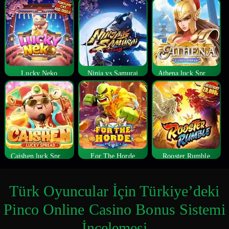
Lucky Neko
Ninja vs Samurai
Athena luck Spread
Caishen luck Spread
For The Horde
Rooster Rumble
Türk Oyuncular İçin Türkiye’deki
Pinco Online Casino Bonus Sistemi
İncelemesi