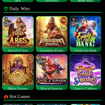
JetX
SixSixSix
Beam Boys
Daily Wins
Sword of Ares
Asgardian Rising
Empty the Bank
Midas Fortune
Rise of Samurai
Genie's 3 Wishes
Hot Games