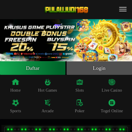
Beranda
Slot Online
Live Casino
Sportsbook
Arcade
Togel Online
Daftar
Login
Poker
Whatsapp
Home
Hot Games
Slots
Live Casino
Telegram
Sports
Arcade
Poker
Togel Online
Livechat