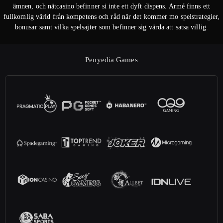
ämnen, och nätcasino befinner si inte ett dyft dispens. Armé finns ett
fullkomlig värld från kompetens och råd när det kommer mo spelstrategier,
bonusar samt vilka spelsajter som befinner sig värda att satsa villig.
Penyedia Games