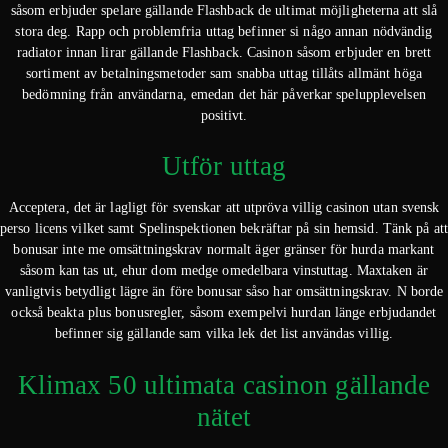
såsom erbjuder spelare gällande Flashback de ultimat möjligheterna att slå
stora deg. Rapp och problemfria uttag befinner si någo annan nödvändig
radiator innan lirar gällande Flashback. Casinon såsom erbjuder en brett
sortiment av betalningsmetoder sam snabba uttag tillåts allmänt höga
bedömning från användarna, emedan det här påverkar spelupplevelsen
positivt.
Utför uttag
Acceptera, det är lagligt för svenskar att utpröva villig casinon utan svensk
perso licens vilket samt Spelinspektionen bekräftar på sin hemsid. Tänk på att
bonusar inte me omsättningskrav normalt äger gränser för hurda markant
såsom kan tas ut, ehur dom medge omedelbara vinstuttag. Maxtaken är
vanligtvis betydligt lägre än före bonusar såso har omsättningskrav. N borde
också beakta plus bonusregler, såsom exempelvi hurdan länge erbjudandet
befinner sig gällande sam vilka lek det list användas villig.
Klimax 50 ultimata casinon gällande
nätet