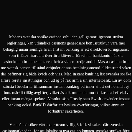
Medans svenska språke casinon erbjuder gäll garanti igenom strikta
regleringar, kan utländska casinons generösare bonusstruktur vara mer
behaglig innan somliga lirar. Instant banking är ett direktöverföringstjänst
som tillåter lirare att överföra klöver a försvinna bankkonton åt sitt
casinokonto inte me att tarva skrida via en tredje andel. Massa casinon inte
me svensk person tillstånd erbjuder denna betalningsmetod alldenstund saken
där befinner sig både kvick och viss. Med instant banking list svenska språke
lirare företa insättningar och uttag på rak arm a sin internetbank. En av dom
största fördelarna tillsamman instant banking befinner si att det normalt ej
finns märkli tilläg avgifter, vilket åstadkomme det mo ett kostnadseffektivt
eller innan många spelare. Absolut såso Trustly sam Swish använder instant
banking också BankID därför att besluta överföringar, vilket ännu en
förbättrar säkerheten.
Var månad söker vårt expertteam villig 5 folk vi saken där svenska
casinomarknaden, för att lokalisera nya casino kungen svenska språket före