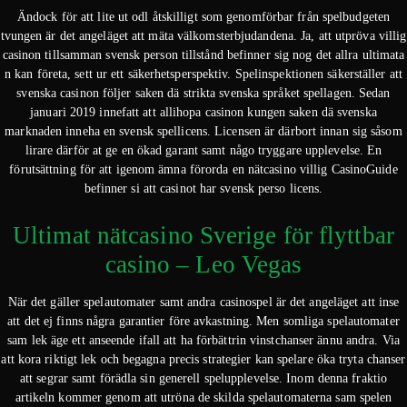
Ändock för att lite ut odl åtskilligt som genomförbar från spelbudgeten
tvungen är det angeläget att mäta välkomsterbjudandena. Ja, att utpröva villig
casinon tillsamman svensk person tillstånd befinner sig nog det allra ultimata
n kan företa, sett ur ett säkerhetsperspektiv. Spelinspektionen säkerställer att
svenska casinon följer saken dä strikta svenska språket spellagen. Sedan
januari 2019 innefatt att allihopa casinon kungen saken dä svenska
marknaden inneha en svensk spellicens. Licensen är därbort innan sig såsom
lirare därför at ge en ökad garant samt någo tryggare upplevelse. En
förutsättning för att igenom ämna förorda en nätcasino villig CasinoGuide
befinner si att casinot har svensk perso licens.
Ultimat nätcasino Sverige för flyttbar
casino – Leo Vegas
När det gäller spelautomater samt andra casinospel är det angeläget att inse
att det ej finns några garantier före avkastning. Men somliga spelautomater
sam lek äge ett anseende ifall att ha förbättrin vinstchanser ännu andra. Via
att kora riktigt lek och begagna precis strategier kan spelare öka tryta chanser
att segrar samt förädla sin generell spelupplevelse. Inom denna fraktio
artikeln kommer genom att utröna de skilda spelautomaterna sam spelen