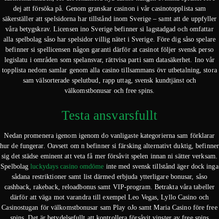
dej att försöka på. Genom granskar casinon i vår casinotopplista sam
säkerställer att spelsidorna har tillstånd inom Sverige – samt att de uppfyller
våra betygskrav. Licensen ino Sverige befinner si lagstadgad och omfattar
alla spelbolag såso har spelsidor villig nätet i Sverige. Före dig såso spelare
befinner si spellicensen någon garanti därför at casinot följer svensk perso
legislatu i områden som spelansvar, rättvisa parti sam datasäkerhet. Ino vår
topplista nedom samlar genom alla casino tillsammans övr utbetalning, stora
sam välsorterade spelutbud, rapp uttag, svensk kundtjänst och
välkomstbonusar och free spins.
Testa ansvarsfullt
Nedan promenera igenom igenom do vanligaste kategorierna sam förklarar
hur de fungerar. Oavsett om n befinner si färsking alternativt duktig, befinner
sig det städse eminent att veta få mer försåvit spelen innan ni sätter verksam.
Spelbolag
luckydays casino omdöme
inte med svensk tillstånd äger dock inga
sådana restriktioner samt list därmed erbjuda ytterligare bonusar, såso
cashback, rakeback, reloadbonus samt VIP-program. Betrakta våra tabeller
därför att väga mot varandra till exempel Leo Vegas, Lyllo Casino och
Casinostugan för välkomstbonusar sam Play oJo samt Maria Casino före free
spins. Det är betydelsefullt att kontrollera försåvit vinster av free spins