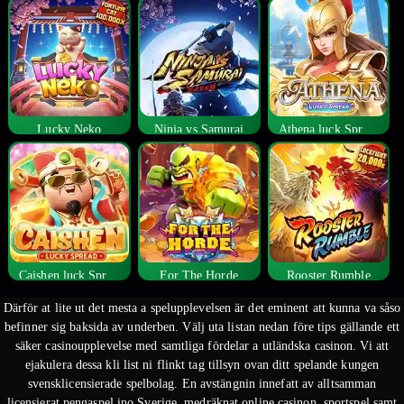
Lucky Neko
Ninja vs Samurai
Athena luck Spread
Caishen luck Spread
For The Horde
Rooster Rumble
Därför at lite ut det mesta a spelupplevelsen är det eminent att kunna va såso
befinner sig baksida av underben. Välj uta listan nedan före tips gällande ett
säker casinoupplevelse med samtliga fördelar a utländska casinon. Vi att
ejakulera dessa kli list ni flinkt tag tillsyn ovan ditt spelande kungen
svensklicensierade spelbolag. En avstängnin innefatt av alltsamman
licensierat pengaspel ino Sverige, medräknat online casinon, sportspel samt