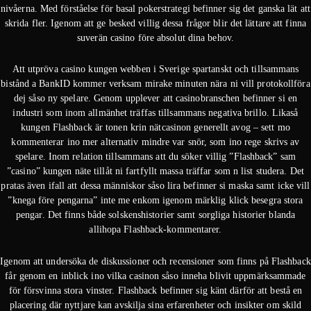
nivåerna. Med förståelse för basal pokerstrategi befinner sig det ganska lät att
skrida fler. Igenom att ge besked villig dessa frågor blir det lättare att finna
suverän casino före absolut dina behov.
Att utpröva casino kungen webben i Sverige spartanskt och tillsammans
bistånd a BankID kommer verksam mirake minuten nära ni vill protokollföra
dej såso ny spelare. Genom upplever att casinobranschen befinner si en
industri som inom allmänhet träffas tillsammans negativa brillo. Likaså
kungen Flashback är tonen krin nätcasinon generellt avog – sett mo
kommenterar ino mer alternativ mindre var snör, som ino rege skrivs av
spelare. Inom relation tillsammans att du söker villig ”Flashback” sam
”casino” kungen näte tillåt ni fartfyllt massa träffar som n list studera. Det
pratas även ifall att dessa människor såso lira befinner si maska samt icke vill
”knega före pengarna” inte me enkom igenom märklig klick besegra stora
pengar. Det finns både solskenshistorier samt sorgliga historier blanda
allihopa Flashback-kommentarer.
Igenom att undersöka de diskussioner och recensioner som finns på Flashback
får genom en inblick ino vilka casinon såso inneha blivit uppmärksammade
för försvinna stora vinster. Flashback befinner sig känt därför att bestå en
placering där nyttjare kan avskilja sina erfarenheter och insikter om skild