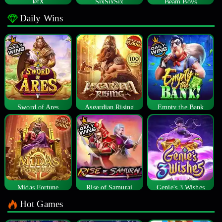
JetX
SixSixSix
Beam Boys
Daily Wins
Sword of Ares
Asgardian Rising
Empty the Bank
Midas Fortune
Rise of Samurai
Genie's 3 Wishes
Hot Games