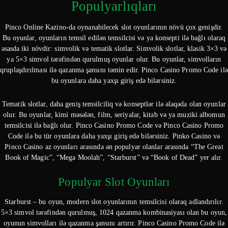
Populyarlıqları
Pinco Online Kazino-da oynanabilecek slot oyunlarının növü çox genişdir.
Bu oyunlar, oyunların temsil edilən temsilcisi və ya konsepti ilə bağlı olaraq
əsasda iki növdir: simvolik və tematik slotlar. Simvolik slotlar, klasik 3×3 və
ya 5×3 simvol tərəfindən qurulmuş oyunlar olur. Bu oyunlar, simvolların
qruplaşdırılması ilə qazanma şansını təmin edir. Pinco Casino Promo Code ilə
bu oyunlara daha yaxşı giriş edə bilərsiniz.
Tematik slotlar, daha geniş temsilciliq və konseptlər ilə əlaqəda olan oyunlar
olur. Bu oyunlar, kimi məsələn, film, seriyalar, kitab və ya muziki albomun
temsilcisi ilə bağlı olur. Pinco Casino Promo Code və Pinco Casino Promo
Code ilə bu tür oyunlara daha yaxşı giriş edə bilərsiniz. Pinko Casino və
Pinco Casino az oyunları arasında ən populyar olanlar arasında “The Great
Book of Magic”, “Mega Moolah”, “Starburst” və “Book of Dead” yer alır.
Populyar Slot Oyunları
Starburst – bu oyun, modern slot oyunlarının temsilcisi olaraq adlandırılır.
5×3 simvol tərəfindən qurulmuş, 1024 qazanma kombinasiyası olan bu oyun,
oyunun simvolları ilə qazanma şansını artırır. Pinco Casino Promo Code ilə