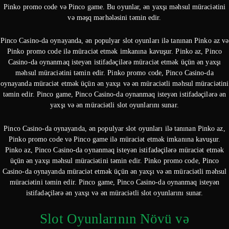
Pinko promo code və Pinco game. Bu oyunlar, ən yaxşı məhsul müraciətini
və məşq mərhələsini təmin edir.
Pinco Casino-da oynayanda, ən populyar slot oyunları ilə tanınan Pinko az və
Pinko promo code ilə müraciət etmək imkanına kavuşur. Pinko az, Pinco
Casino-da oynanmaq isteyən istifadəçilərə müraciət etmək üçün ən yaxşı
məhsul müraciətini təmin edir. Pinko promo code, Pinco Casino-da
oynayanda müraciət etmək üçün ən yaxşı və ən müraciətli məhsul müraciətini
təmin edir. Pinco game, Pinco Casino-da oynanmaq isteyən istifadəçilərə ən
yaxşı və ən müraciətli slot oyunlarını sunar.
Pinco Casino-da oynayanda, ən populyar slot oyunları ilə tanınan Pinko az,
Pinko promo code və Pinco game ilə müraciət etmək imkanına kavuşur.
Pinko az, Pinco Casino-da oynanmaq isteyən istifadəçilərə müraciət etmək
üçün ən yaxşı məhsul müraciətini təmin edir. Pinko promo code, Pinco
Casino-da oynayanda müraciət etmək üçün ən yaxşı və ən müraciətli məhsul
müraciətini təmin edir. Pinco game, Pinco Casino-da oynanmaq isteyən
istifadəçilərə ən yaxşı və ən müraciətli slot oyunlarını sunar.
Slot Oyunlarının Növü və