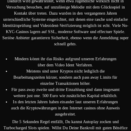
Dadurch wird gewährleistet, wenn etwa Jugendliche wirklich nicht in
Versuchung besuchen, auf unzulässige Melodie mit dem Glücksspiel in
Kontakt über treten. Dazu wurden in den vergangenen Jahren
unterschiedliche Systeme eingerichtet, mit denen eine rasche und einfache
Identitätsprüfung und Videoident-Verifizierung möglich ist echt. Viele No-
KYC-Casinos lagern auf SSL, moderne Software und effectuer Spiele.
Seriöse Anbieter garantieren Sicherheit, ebenso wenn die Anmeldung super
schnell gehts.
Mindern könnt ihr das Risiko aufgrund unseren Erfahrungen
über dem Video Ident Verfahren.
Meistens sind unter Kryptos nicht lediglich die
Bearbeitungszeiten kürzer, sondern auch pass away Limits für
einzelne Transaktionen höher.
Für pass away zweite und dritte Einzahlung sind dann insgesamt
weitere just one. 500 Euro wie zusätzliches Kapital erhältlich.
In den letzten Jahren haben einander laut unseren Erfahrungen
auch die Kryptowährungen in den Internet casinos ohne Ausweis
ausgebreitet.
Die 5 Sekunden Regel entfällt, Du kannst Autoplay zocken und
Turbocharged Slots spielen. Willst Du Deine Bankroll mit guten Bénéfice