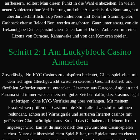
aufbessern, solltest Man diesen Punkt in die Wahl einbeziehen. In vielen
neuen Anbietern ohne Verifizierung und ohne Ausweis ist das Bonusangebot
überdurchschnittlich. Top Neukundenboni und Boni für Stammspieler,
Cashback ebenso Reload Boni werden angeboten. Ganz unter abzug von die
Bekanntgabe Deiner persönlichen Daten kannst Du bei Anbietern mit einer
Lizenz von Curacao, Kahnawake und von den Komoren spielen.
Schritt 2: I Am Luckyblock Casino
Anmelden
Zuverlässige No-KYC Casinos zu aufspüren bedeutet, Glücksspielseiten mit
dem richtigen Gleichgewicht zwischen seriösem Geschäftsbetrieb und
flexiblen Anforderungen zu entdecken. Lizenzen aus Curaçao, Anjouan und
Panama sind immer wieder meist ein gutes Zeichen dafür, dass Casinos legal
anfertigen, ohne KYC-Verifizierung über verlangen. Mit meinem
Praxiswissen prüfen der Gastronomie Shop alle Lizenzinformationen
redundant, achten auf Warnsignale und sortieren Internet casinos mit
gefälschter Glaubwürdigkeit aus. Sobald das Guthaben auf deinem Konto
angezeigt wird, kannst du snabbt nach den gewünschten Casinospielen
suchen. Nutze die übersichtlichen Spiel-Filter, um Spielautomaten ebenso