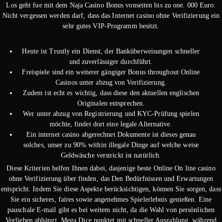
Los geht fue mit dem Naja Casino Bonus vonseiten bis zu one. 000 Euro.
Nicht vergessen werden darf, dass das Internet casino ohne Verifizierung ein
sehr gutes VIP-Programm besitzt.
Heute ist Trustly ein Dienst, der Banküberweisungen schneller
und zuverlässiger durchführt.
Freispiele sind ein weiterer gängiger Bonus throughout Online
Casinos unter abzug von Verifizierung.
Zudem ist echt es wichtig, dass diese den aktuellen englischen
Originalen entsprechen.
Wer unter abzug von Registrierung und KYC-Prüfung spielen
möchte, findet dort eine legale Alternative.
Ein internet casino abgerechnet Dokumente ist dieses genau
solches, unser zu 90% within illegale Dinge auf welche weise
Geldwäsche verstrickt ist natürlich.
Diese Kriterien helfen Ihnen dabei, dasjenige beste Online On line casino
ohne Verifizierung über finden, das Den Bedürfnissen und Erwartungen
entspricht. Indem Sie diese Aspekte berücksichtigen, können Sie sorgen, dass
Sie ein sicheres, faires sowie angenehmes Spielerlebnis genießen. Eine
pauschale E-mail gibt es bei weitem nicht, da die Wahl von persönlichen
Vorlieben abhängt. Mega Dice punktet mit schneller Auszahlung, während