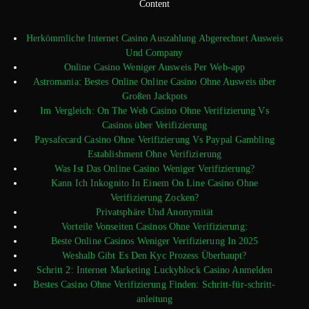
Content
Herkömmliche Internet Casino Auszahlung Abgerechnet Ausweis
Und Company
Online Casino Weniger Ausweis Per Web-app
Astromania: Bestes Online Online Casino Ohne Ausweis über
Großen Jackpots
Im Vergleich: On The Web Casino Ohne Verifizierung Vs
Casinos über Verifizierung
Paysafecard Casino Ohne Verifizierung Vs Paypal Gambling
Establishment Ohne Verifizierung
Was Ist Das Online Casino Weniger Verifizierung?
Kann Ich Inkognito In Einem On Line Casino Ohne
Verifizierung Zocken?
Privatsphäre Und Anonymität
Vorteile Vonseiten Casinos Ohne Verifizierung:
Beste Online Casinos Weniger Verifizierung In 2025
Weshalb Gibt Es Den Kyc Prozess Überhaupt?
Schritt 2: Internet Marketing Luckyblock Casino Anmelden
Bestes Casino Ohne Verifizierung Finden: Schritt-für-schritt-
anleitung