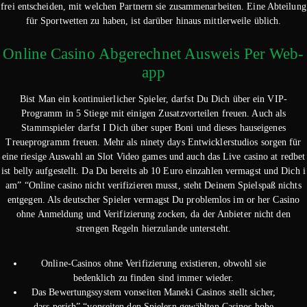
frei entscheiden, mit welchen Partnern sie zusammenarbeiten. Eine Abteilung
für Sportwetten zu haben, ist darüber hinaus mittlerweile üblich.
Online Casino Abgerechnet Ausweis Per Web-
app
Bist Man ein kontinuierlicher Spieler, darfst Du Dich über ein VIP-
Programm in 5 Stiege mit einigen Zusatzvorteilen freuen. Auch als
Stammspieler darfst I Dich über super Boni und dieses hauseigenes
Treueprogramm freuen. Mehr als ninety days Entwicklerstudios sorgen für
eine riesige Auswahl an Slot Video games und auch das Live casino at redbet
ist belly aufgestellt. Da Du bereits ab 10 Euro einzahlen vermagst und Dich i
am” “Online casino nicht verifizieren musst, steht Deinem Spielspaß nichts
entgegen. Als deutscher Spieler vermagst Du problemlos im or her Casino
ohne Anmeldung und Verifizierung zocken, da der Anbieter nicht den
strengen Regeln hierzulande untersteht.
Online-Casinos ohne Verifizierung existieren, obwohl sie
bedenklich zu finden sind immer wieder.
Das Bewertungssystem vonseiten Maneki Casinos stellt sicher,
dass perish” “vonseiten den Spielern gewählten Casinos hohe