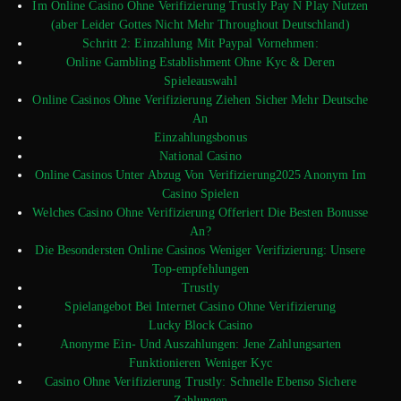
Im Online Casino Ohne Verifizierung Trustly Pay N Play Nutzen
(aber Leider Gottes Nicht Mehr Throughout Deutschland)
Schritt 2: Einzahlung Mit Paypal Vornehmen:
Online Gambling Establishment Ohne Kyc & Deren
Spieleauswahl
Online Casinos Ohne Verifizierung Ziehen Sicher Mehr Deutsche
An
Einzahlungsbonus
National Casino
Online Casinos Unter Abzug Von Verifizierung2025 Anonym Im
Casino Spielen
Welches Casino Ohne Verifizierung Offeriert Die Besten Bonusse
An?
Die Besondersten Online Casinos Weniger Verifizierung: Unsere
Top-empfehlungen
Trustly
Spielangebot Bei Internet Casino Ohne Verifizierung
Lucky Block Casino
Anonyme Ein- Und Auszahlungen: Jene Zahlungsarten
Funktionieren Weniger Kyc
Casino Ohne Verifizierung Trustly: Schnelle Ebenso Sichere
Zahlungen