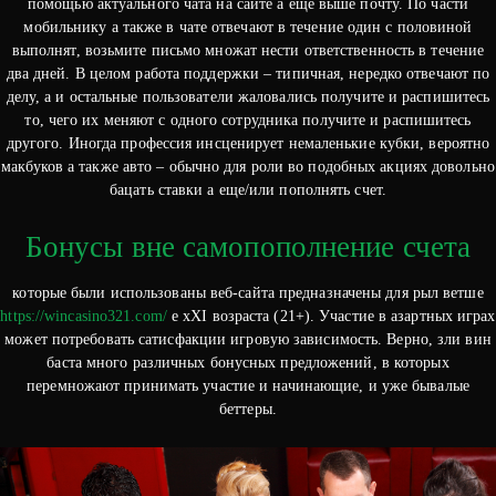
помощью актуального чата на сайте а еще выше почту. По части
мобильнику а также в чате отвечают в течение один с половиной
выполнят, возьмите письмо множат нести ответственность в течение
два дней. В целом работа поддержки – типичная, нередко отвечают по
делу, а и остальные пользователи жаловались получите и распишитесь
то, чего их меняют с одного сотрудника получите и распишитесь
другого. Иногда профессия инсценирует немаленькие кубки, вероятно
макбуков а также авто – обычно для роли во подобных акциях довольно
бацать ставки а еще/или пополнять счет.
Бонусы вне самопополнение счета
которые были использованы веб-сайта предназначены для рыл ветше
https://wincasino321.com/
е хХI возраста (21+). Участие в азартных играх
может потребовать сатисфакции игровую зависимость. Верно, зли вин
баста много различных бонусных предложений, в которых
перемножают принимать участие и начинающие, и уже бывалые
беттеры.