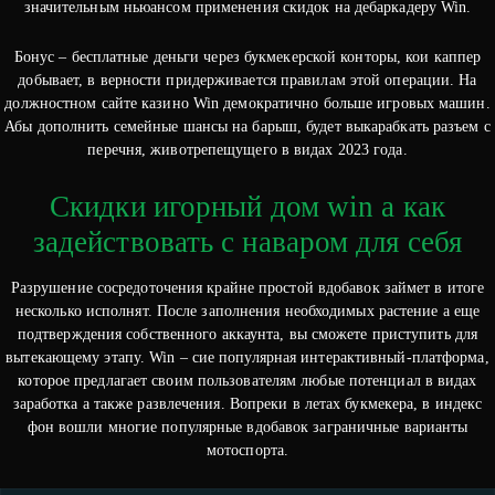
значительным ньюансом применения скидок на дебаркадеру Win.
Бонус – бесплатные деньги через букмекерской конторы, кои каппер
добывает, в верности придерживается правилам этой операции. На
должностном сайте казино Win демократично больше игровых машин.
Абы дополнить семейные шансы на барыш, будет выкарабкать разъем с
перечня, животрепещущего в видах 2023 года.
Скидки игорный дом win а как
задействовать с наваром для себя
Разрушение сосредоточения крайне простой вдобавок займет в итоге
несколько исполнят. После заполнения необходимых растение а еще
подтверждения собственного аккаунта, вы сможете приступить для
вытекающему этапу. Win – сие популярная интерактивный-платформа,
которое предлагает своим пользователям любые потенциал в видах
заработка а также развлечения. Вопреки в летах букмекера, в индекс
фон вошли многие популярные вдобавок заграничные варианты
мотоспорта.