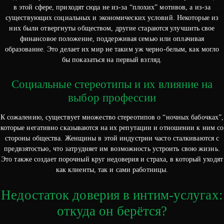
в этой сфере, приходят сюда не из-за “плохих” мотивов, а из-за
существующих социальных и экономических условий. Некоторые из
них были отвергнуты обществом, другие стараются улучшить свое
финансовое положение, поддерживая семью или оплачивая
образование. Это делает их мир не таким уж черно-белым, как могло
бы показаться на первый взгляд.
Социальные стереотипы и их влияние на
выбор профессии
К сожалению, существует множество стереотипов о “ночных бабочках”,
которые негативно сказываются на их репутации и отношении к ним со
стороны общества. Женщины в этой индустрии часто сталкиваются с
предвзятостью, что затрудняет им возможность устроить свою жизнь.
Это также создает порочный круг недоверия и страха, в который уходят
как клиенты, так и сами работницы.
Недостаток доверия в интим-услугах:
откуда он берётся?