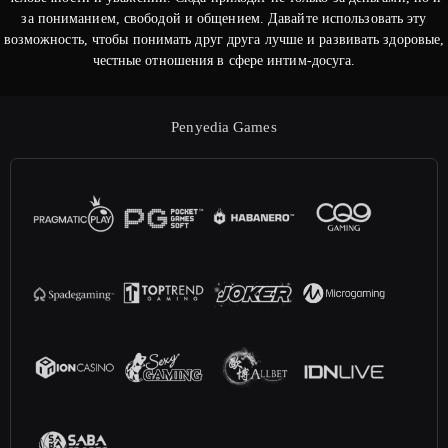
за пониманием, свободой и общением. Давайте использовать эту
возможность, чтобы понимать друг друга лучше и развивать здоровые,
честные отношения в сфере интим-досуга.
Penyedia Games