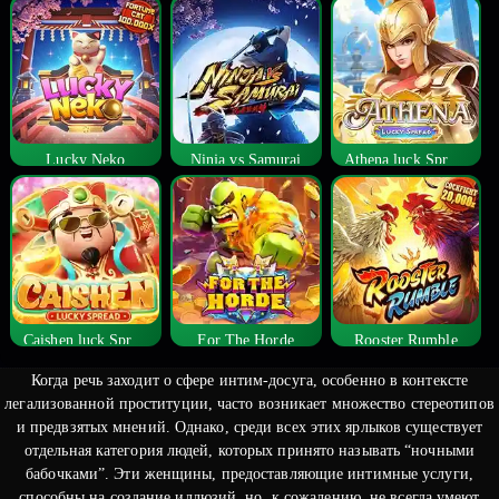
Lucky Neko
Ninja vs Samurai
Athena luck Spread
Caishen luck Spread
For The Horde
Rooster Rumble
Когда речь заходит о сфере интим-досуга, особенно в контексте
легализованной проституции, часто возникает множество стереотипов
и предвзятых мнений. Однако, среди всех этих ярлыков существует
отдельная категория людей, которых принято называть “ночными
бабочками”. Эти женщины, предоставляющие интимные услуги,
способны на создание иллюзий, но, к сожалению, не всегда умеют