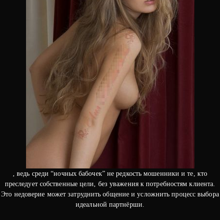
, ведь среди “ночных бабочек” не редкость мошенники и те, кто
преследует собственные цели, без уважения к потребностям клиента.
Это недоверие может затруднить общение и усложнить процесс выбора
идеальной партнёрши.