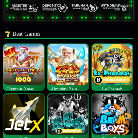
Best Games
Olympus Xmas 1000
Almighty Zeus Wilds™
Le Pharaoh