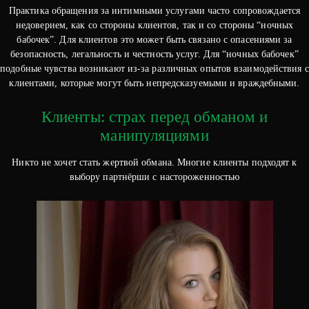
Практика обращения за интимными услугами часто сопровождается
недоверием, как со стороны клиентов, так и со стороны “ночных
бабочек”. Для клиентов это может быть связано с опасениями за
безопасность, легальность и честность услуг. Для “ночных бабочек”
подобные чувства возникают из-за различных опытов взаимодействия с
клиентами, которые могут быть непредсказуемыми и враждебными.
Клиенты: страх перед обманом и
манипуляциями
Никто не хочет стать жертвой обмана. Многие клиенты подходят к
выбору партнёрши с настороженностью