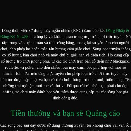
Đồng thời, việc sử dụng máy ngẫu nhiên (RNG) đảm bảo kết
Đăng Nhập &
Đăng Ký New88
quả hợp lý và khách quan trong mọi trò chơi trực tuyến. Nó
tập trung vào sự an toàn và tính công bằng, mang lại sự yên tâm cho người
chơi, cho phép họ hoàn toàn tận hưởng cảm giác chơi. Sòng bạc truyền thống
có số lượng bàn chơi nhỏ và máy chủ bị giới hạn về diện tích. Họ cung cấp
số lượng trò chơi phong phú, từ các trò chơi trên bàn cổ điển như blackjack,
roulette, và poker, cho đến nhiều loại máy đánh bạc phù hợp với mọi sở
thích. Hơn nữa, nền tảng trực tuyến cho phép loại trò chơi trực tuyến này
liên tục được cập nhật và bạn có thể chơi những trò chơi mới, luôn mang đến
những trải nghiệm mới mẻ và thú vị. Đã qua rồi cái thời bạn phải chờ đợi
những trò chơi máy đánh bạc yêu thích được cung cấp tại các sòng bạc gia
đình đông đúc.
Tiền thưởng và bạn sẽ Quảng cáo
Các sòng bạc sau đây được sử dụng thường xuyên; tôi không chơi vài ván rồi