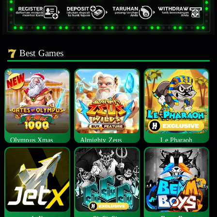
Best Games
Olympus Xmas 1000
Almighty Zeus Wilds™
Le Pharaoh