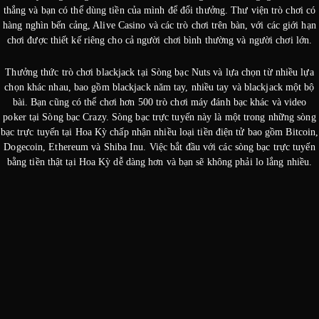
thắng và bạn có thể dùng tiền của mình để đổi thưởng. Thư viện trò chơi có
hàng nghìn bến cảng, Alive Casino và các trò chơi trên bàn, với các giới hạn
chơi được thiết kế riêng cho cả người chơi bình thường và người chơi lớn.
Thưởng thức trò chơi blackjack tại Sòng bạc Nuts và lựa chọn từ nhiều lựa
chọn khác nhau, bao gồm blackjack năm tay, nhiều tay và blackjack một bộ
bài. Bạn cũng có thể chơi hơn 500 trò chơi máy đánh bạc khác và video
poker tại Sòng bạc Crazy. Sòng bạc trực tuyến này là một trong những sòng
bạc trực tuyến tại Hoa Kỳ chấp nhận nhiều loại tiền điện tử bao gồm Bitcoin,
Dogecoin, Ethereum và Shiba Inu. Việc bắt đầu với các sòng bạc trực tuyến
bằng tiền thật tại Hoa Kỳ dễ dàng hơn và bạn sẽ không phải lo lắng nhiều.