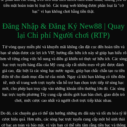
tiền mặt hoàn toàn bị loại bỏ.
Các trang web không được phân loại là "cờ
bạc" vì bạn không chơi bằng tiền thật.
Đăng Nhập & Đăng Ký New88 | Quay
lại Chi phí Người chơi (RTP)
Từ vòng quay miễn phí và khuyến mãi không cần đặt cọc đến hoàn tiền và
bạn sẽ nhận được các lợi ích VIP, hướng dẫn hữu ích này sẽ giúp bạn hiểu rõ
hơn về từng công việc bổ sung và điều gì khiến nó thực sự hữu ích. Các sòng
bạc trực tuyến hàng đầu của Mỹ cung cấp rất nhiều mẹo về phí được đánh
giá cao, đặc biệt là các sòng bạc nước ngoài, giúp bạn chắc chắn tạo ra tiền
điện tử cho danh mục đầu tư của mình. Ngay cả khi bạn không có tiền điện
tử, một số trang web trực tuyến vẫn hỗ trợ bạn chọn trực tiếp từ sòng bạc
mới, cho phép bạn truy cập vào những khoản tiền thưởng lớn đó. Các sòng
bạc trực tuyến phương Tây cung cấp nhiều giới hạn bàn chơi, giao diện trò
chơi, mức cược cao nhất và người chơi trực tiếp khác nhau.
Do đó, các chuyên gia có thể tận hưởng những ưu đãi này và tối ưu hóa tỷ lệ
cược hiệu quả. Hơn nữa, các sòng bạc trực tuyến cung cấp một hệ sinh thái
cờ bạc an toàn và bảo mật, vì vậy bạn có thể yên tâm rằng tiền bạc và thông