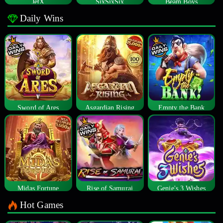
JetX
SixSixSix
Beam Boys
Daily Wins
Sword of Ares
Asgardian Rising
Empty the Bank
Midas Fortune
Rise of Samurai
Genie's 3 Wishes
Hot Games