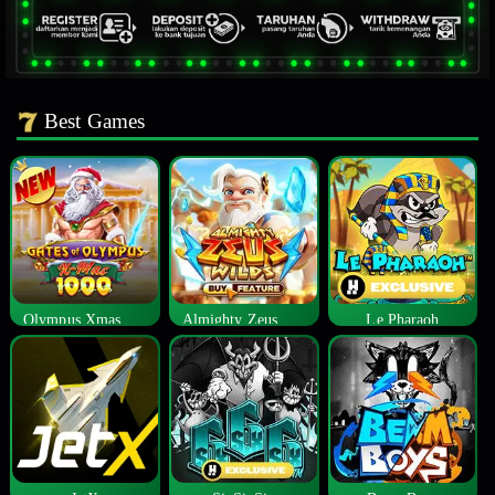
Best Games
Olympus Xmas 1000
Almighty Zeus Wilds™
Le Pharaoh