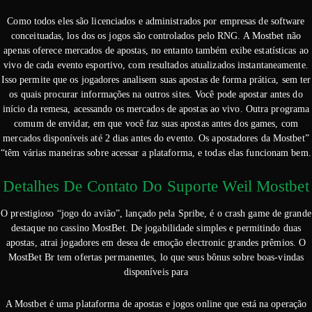
Como todos eles são licenciados e administrados por empresas de software
conceituadas, los dos os jogos são controlados pelo RNG. A Mostbet não
apenas oferece mercados de apostas, no entanto também exibe estatísticas ao
vivo de cada evento esportivo, com resultados atualizados instantaneamente.
Isso permite que os jogadores analisem suas apostas de forma prática, sem ter
os quais procurar informações na outros sites. Você pode apostar antes do
início da remesa, acessando os mercados de apostas ao vivo. Outra programa
comum de envidar, em que você faz suas apostas antes dos games, com
mercados disponíveis até 2 dias antes do evento. Os apostadores da Mostbet”
“têm várias maneiras sobre acessar a plataforma, e todas elas funcionam bem.
Detalhes De Contato Do Suporte Weil Mostbet
O prestigioso “jogo do avião”, lançado pela Spribe, é o crash game de grande
destaque no cassino MostBet. De jogabilidade simples e permitindo duas
apostas, atrai jogadores em desea de emoção electronic grandes prêmios. O
MostBet Br tem ofertas permanentes, lo que seus bônus sobre boas-vindas
disponíveis para
A Mostbet é uma plataforma de apostas e jogos online que está na operação