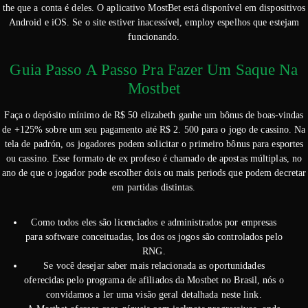
the que a conta é deles. O aplicativo MostBet está disponível em dispositivos
Android e iOS. Se o site estiver inacessível, employ espelhos que estejam
funcionando.
Guia Passo A Passo Pra Fazer Um Saque Na
Mostbet
Faça o depósito mínimo de R$ 50 elizabeth ganhe um bônus de boas-vindas
de +125% sobre um seu pagamento até R$ 2. 500 para o jogo de cassino. Na
tela de padrón, os jogadores podem solicitar o primeiro bônus para esportes
ou cassino. Esse formato de ex profeso é chamado de apostas múltiplas, no
ano de que o jogador pode escolher dois ou mais periods que podem decretar
em partidas distintas.
Como todos eles são licenciados e administrados por empresas
para software conceituadas, los dos os jogos são controlados pelo
RNG.
Se você desejar saber mais relacionada as oportunidades
oferecidas pelo programa de afiliados da Mostbet no Brasil, nós o
convidamos a ler uma visão geral detalhada neste link.