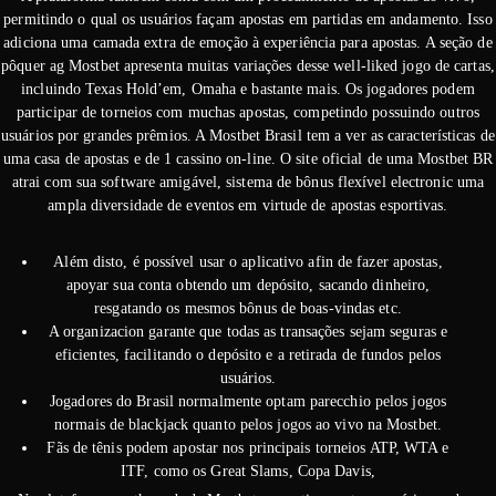
permitindo o qual os usuários façam apostas em partidas em andamento. Isso
adiciona uma camada extra de emoção à experiência para apostas. A seção de
pôquer ag Mostbet apresenta muitas variações desse well-liked jogo de cartas,
incluindo Texas Hold’em, Omaha e bastante mais. Os jogadores podem
participar de torneios com muchas apostas, competindo possuindo outros
usuários por grandes prêmios. A Mostbet Brasil tem a ver as características de
uma casa de apostas e de 1 cassino on-line. O site oficial de uma Mostbet BR
atrai com sua software amigável, sistema de bônus flexível electronic uma
ampla diversidade de eventos em virtude de apostas esportivas.
Além disto, é possível usar o aplicativo afin de fazer apostas,
apoyar sua conta obtendo um depósito, sacando dinheiro,
resgatando os mesmos bônus de boas-vindas etc.
A organizacion garante que todas as transações sejam seguras e
eficientes, facilitando o depósito e a retirada de fundos pelos
usuários.
Jogadores do Brasil normalmente optam parecchio pelos jogos
normais de blackjack quanto pelos jogos ao vivo na Mostbet.
Fãs de tênis podem apostar nos principais torneios ATP, WTA e
ITF, como os Great Slams, Copa Davis,