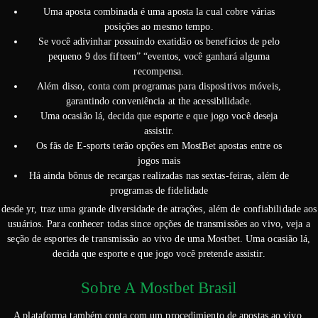
Uma aposta combinada é uma aposta la cual cobre várias
posições ao mesmo tempo.
Se você adivinhar possuindo exatidão os beneficios de pelo
pequeno 9 dos fifteen” “eventos, você ganhará alguma
recompensa.
Além disso, conta com programas para dispositivos móveis,
garantindo conveniência at the acessibilidade.
Uma ocasião lá, decida que esporte e que jogo você deseja
assistir.
Os fãs de E-sports terão opções em MostBet apostas entre os
jogos mais
Há ainda bônus de recargas realizadas nas sextas-feiras, além de
programas de fidelidade
desde yr, traz uma grande diversidade de atrações, além de confiabilidade aos
usuários. Para conhecer todas since opções de transmissões ao vivo, veja a
seção de esportes de transmissão ao vivo de uma Mostbet. Uma ocasião lá,
decida que esporte e que jogo você pretende assistir.
Sobre A Mostbet Brasil
A plataforma também conta com um procedimiento de apostas ao vivo,