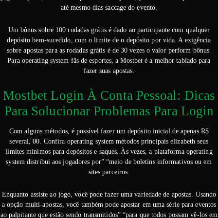
até mesmo dias saccage do evento.
Um bônus sobre 100 rodadas grátis é dado ao participante com qualquer
depósito bem-sucedido, com o limite de o depósito por vida. A exigência
sobre apostas para as rodadas grátis é de 30 vezes o valor perform bônus.
Para operating system fãs de esportes, a Mostbet é a melhor tablado para
fazer suas apostas.
Mostbet Login À Conta Pessoal: Dicas
Para Solucionar Problemas Para Login
Com alguns métodos, é possível fazer um depósito inicial de apenas R$
several, 00. Confira operating system métodos principais elizabeth seus
limites mínimos para depósitos e saques. Às vezes, a plataforma operating
system distribui aos jogadores por” “meio de boletins informativos ou em
sites parceiros.
Enquanto assiste ao jogo, você pode fazer uma variedade de apostas. Usando
a opção multi-apostas, você também pode apostar em uma série para eventos
ao palpitante que estão sendo transmitidos” “para que todos possam vê-los em