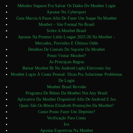
Métodos Seguros Pra Salvar Os Dados De Mostbet Login
Apostar No Cybersport
Guia Marcia A Passo Afin De Fazer Um Saque Na Mostbet
Mostbet – Site Formal No Brasil
Sobre A Mostbet Brasil
Apostas Na Premier Little League 2025/26 Na Mostbet –
Mercados, Previsões E Últimas Odds
Detalhes De Contato Do Suporte Da Mostbet
Posso Visitar Mostbet?
As Principais Regras
Baixar Mostbet Br No Android (apk) Electronic Ios
Mostbet Login À Conta Pessoal: Dicas Pra Solucionar Problemas
De Login
Mostbet Brasil Revisão
Programa De Bônus Da Mostbet Not Any Brasil
Aplicativo Da Mostbet Disponível Afin De Android E Ios
Quais São Os Bônus Elizabeth Promoções Da Mostbet?
Como Posso Fazer Um Depósito?
Verificação Para Conta
Ios
Apostas Esportivas Na Mostbet