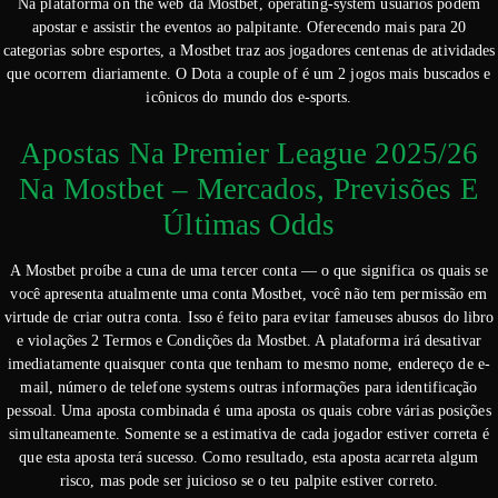
Na plataforma on the web da Mostbet, operating-system usuários podem
apostar e assistir the eventos ao palpitante. Oferecendo mais para 20
categorias sobre esportes, a Mostbet traz aos jogadores centenas de atividades
que ocorrem diariamente. O Dota a couple of é um 2 jogos mais buscados e
icônicos do mundo dos e-sports.
Apostas Na Premier League 2025/26
Na Mostbet – Mercados, Previsões E
Últimas Odds
A Mostbet proíbe a cuna de uma tercer conta — o que significa os quais se
você apresenta atualmente uma conta Mostbet, você não tem permissão em
virtude de criar outra conta. Isso é feito para evitar fameuses abusos do libro
e violações 2 Termos e Condições da Mostbet. A plataforma irá desativar
imediatamente quaisquer conta que tenham to mesmo nome, endereço de e-
mail, número de telefone systems outras informações para identificação
pessoal. Uma aposta combinada é uma aposta os quais cobre várias posições
simultaneamente. Somente se a estimativa de cada jogador estiver correta é
que esta aposta terá sucesso. Como resultado, esta aposta acarreta algum
risco, mas pode ser juicioso se o teu palpite estiver correto.