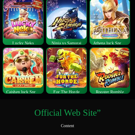
Lucky Neko
Ninja vs Samurai
Athena luck Spread
Caishen luck Spread
For The Horde
Rooster Rumble
Official Web Site”
Content