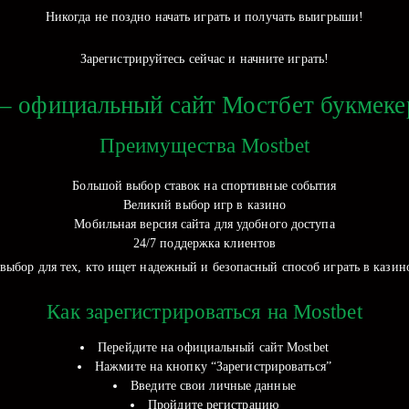
Никогда не поздно начать играть и получать выигрыши!
Зарегистрируйтесь сейчас и начните играть!
– официальный сайт Мостбет букмекер
Преимущества Mostbet
Большой выбор ставок на спортивные события
Великий выбор игр в казино
Мобильная версия сайта для удобного доступа
24/7 поддержка клиентов
выбор для тех, кто ищет надежный и безопасный способ играть в казино
Как зарегистрироваться на Mostbet
Перейдите на официальный сайт Mostbet
Нажмите на кнопку “Зарегистрироваться”
Введите свои личные данные
Пройдите регистрацию