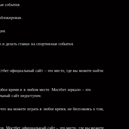
ые события.
заблокирован.
ции.
 и делать ставки на спортивные события.
стбет официальный сайт – это место, где вы можете найти
бое время и в любом месте. Мостбет зеркало – это
льный сайт недоступен.
то вы можете играть в любое время, не беспокоясь о том,
ков. Мостбет официальный сайт – это место, где вы можете