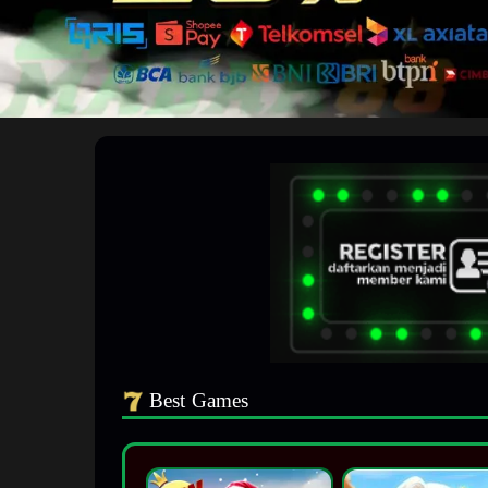
Best Games