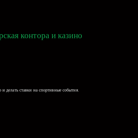
ская контора и казино
 и делать ставки на спортивные события.