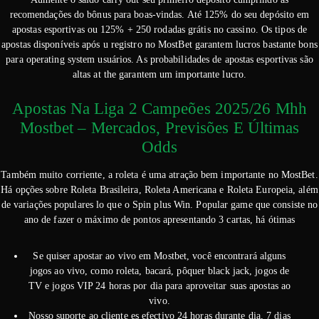
recomendações do bônus para boas-vindas. Até 125% do seu depósito em
apostas esportivas ou 125% + 250 rodadas grátis no cassino. Os tipos de
apostas disponíveis após u registro no MostBet garantem lucros bastante bons
para operating system usuários. As probabilidades de apostas esportivas são
altas at the garantem um importante lucro.
Apostas Na Liga 2 Campeões 2025/26 Mhh
Mostbet – Mercados, Previsões E Últimas
Odds
Também muito corriente, a roleta é uma atração bem importante no MostBet.
Há opções sobre Roleta Brasileira, Roleta Americana e Roleta Europeia, além
de variações populares lo que o Spin plus Win. Popular game que consiste no
ano de fazer o máximo de pontos apresentando 3 cartas, há ótimas
Se quiser apostar ao vivo em Mostbet, você encontrará alguns
jogos ao vivo, como roleta, bacará, pôquer black jack, jogos de
TV e jogos VIP 24 horas por dia para aproveitar suas apostas ao
vivo.
Nosso suporte ao cliente es efectivo 24 horas durante dia, 7 dias