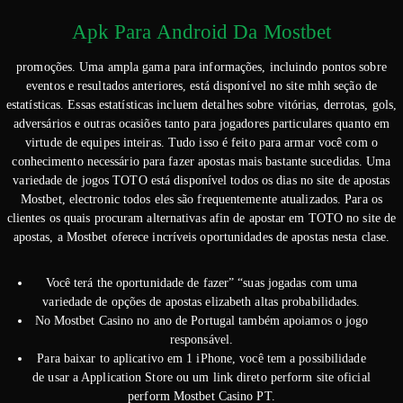
Apk Para Android Da Mostbet
promoções. Uma ampla gama para informações, incluindo pontos sobre
eventos e resultados anteriores, está disponível no site mhh seção de
estatísticas. Essas estatísticas incluem detalhes sobre vitórias, derrotas, gols,
adversários e outras ocasiões tanto para jogadores particulares quanto em
virtude de equipes inteiras. Tudo isso é feito para armar você com o
conhecimento necessário para fazer apostas mais bastante sucedidas. Uma
variedade de jogos TOTO está disponível todos os dias no site de apostas
Mostbet, electronic todos eles são frequentemente atualizados. Para os
clientes os quais procuram alternativas afin de apostar em TOTO no site de
apostas, a Mostbet oferece incríveis oportunidades de apostas nesta clase.
Você terá the oportunidade de fazer” “suas jogadas com uma
variedade de opções de apostas elizabeth altas probabilidades.
No Mostbet Casino no ano de Portugal também apoiamos o jogo
responsável.
Para baixar to aplicativo em 1 iPhone, você tem a possibilidade
de usar a Application Store ou um link direto perform site oficial
perform Mostbet Casino PT.