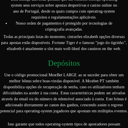
system seus serviços sobre apostas desportivas e casino online no
ano de Portugal, desde os quais cumpra com operating-system
requisitos e regulamentações aplicáveis.
Nosso orden de pagamentos é protegido por tecnologias de
criptografia avançadas.
Todas as principais lutas do momento, cinturões elizabeth opções diversas
para apostas estão disponíveis. Fortune Tiger é o famoso “jogo do tigrinho”,
elizabeth é atualmente u slot mais well-liked dos cassinos on the web.
Depósitos
Use o código promocional MostBet LARGE ao se suceder para obter um
melhor bônus sobre boas-vindas disponível. A Mostbet PT também
disponibiliza opções de recuperação de senha, caso os utilizadores tenham
dificuldades na aceder à tua conta. Estas características podem ser ativadas
através do email ou do número de telemóvel associado à conta. Este bónus é
adicionado diretamente ao canon dos ganhos, crescendo assim o regreso
potencial para operating-system jogadores que apostam em múltiplos eventos.
Isso garante que todos operating-system tipos de apostadores possam