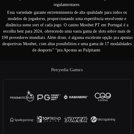
regulamentares.
Essa variedade garante entretenimento de alta qualidade para todos os
modelos de jogadores, proporcionando uma experiência envolvente e
dinâmica some sort of cada jogo. O casino Mostbet PT em Portugal é a
escolha best para 2024, oferecendo uma vasta gama de slots sobre mais de
198 provedores mundiais. Além disso, é alguma excelente opção pra apostas
desportivas Mostbet, com altas possibilities e uma gama de 17 modalidades
de desporto” “pra Apostas ao Palpitante.
Penyedia Games