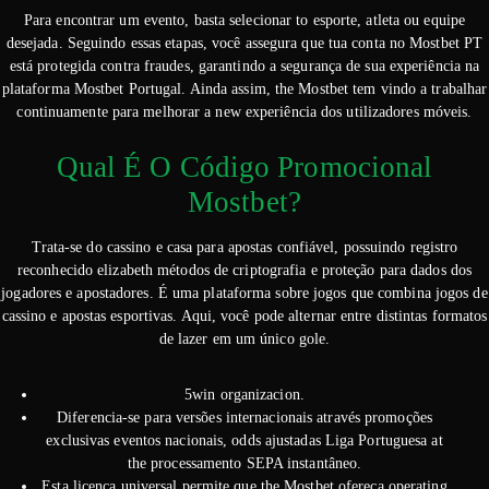
Para encontrar um evento, basta selecionar to esporte, atleta ou equipe
desejada. Seguindo essas etapas, você assegura que tua conta no Mostbet PT
está protegida contra fraudes, garantindo a segurança de sua experiência na
plataforma Mostbet Portugal. Ainda assim, the Mostbet tem vindo a trabalhar
continuamente para melhorar a new experiência dos utilizadores móveis.
Qual É O Código Promocional
Mostbet?
Trata-se do cassino e casa para apostas confiável, possuindo registro
reconhecido elizabeth métodos de criptografia e proteção para dados dos
jogadores e apostadores. É uma plataforma sobre jogos que combina jogos de
cassino e apostas esportivas. Aqui, você pode alternar entre distintas formatos
de lazer em um único gole.
5win organizacion.
Diferencia-se para versões internacionais através promoções
exclusivas eventos nacionais, odds ajustadas Liga Portuguesa at
the processamento SEPA instantâneo.
Esta licença universal permite que the Mostbet ofereça operating