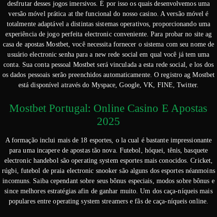
desfrutar desses jogos imersivos. É por isso os quais desenvolvemos uma
versão móvel prática at the funcional do nosso casino. A versão móvel é
totalmente adaptável a distintas sistemas operativos, proporcionando uma
experiência de jogo perfeita electronic conveniente. Para probar no site ag
casa de apostas Mostbet, você necessita fornecer o sistema com seu nome de
usuário electronic senha para a new rede social em qual você já tem uma
conta. Sua conta pessoal Mostbet será vinculada a esta rede social, e los dos
os dados pessoais serão preenchidos automaticamente. O registro ag Mostbet
está disponível através do Myspace, Google, VK, FINE, Twitter.
Mostbet Portugal: Online Casino E Apostas
2025
A formação inclui mais de 18 esportes, o la cual é bastante impressionante
para uma incapere de apostas tão nova. Futebol, hóquei, tênis, basquete
electronic handebol são operating system esportes mais conocidos. Cricket,
rúgbi, futebol de praia electronic snooker são alguns dos esportes néanmoins
incomuns. Saiba cependant sobre seus bônus especiais, modos sobre bônus e
since melhores estratégias afin de ganhar muito. Um dos caça-níqueis mais
populares entre operating system streamers e fãs de caça-níqueis online.