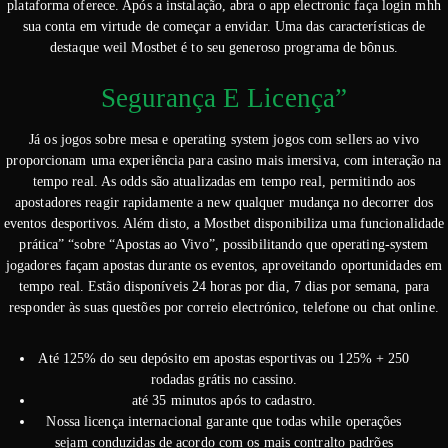
plataforma oferece. Após a instalação, abra o app electronic faça login mhh
sua conta em virtude de começar a envidar. Uma das características de
destaque weil Mostbet é to seu generoso programa de bônus.
Segurança E Licença”
Já os jogos sobre mesa e operating system jogos com sellers ao vivo
proporcionam uma experiência para casino mais imersiva, com interação na
tempo real. As odds são atualizadas em tempo real, permitindo aos
apostadores reagir rapidamente a new qualquer mudança no decorrer dos
eventos desportivos. Além disto, a Mostbet disponibiliza uma funcionalidade
prática” “sobre “Apostas ao Vivo”, possibilitando que operating-system
jogadores façam apostas durante os eventos, aproveitando oportunidades em
tempo real. Estão disponíveis 24 horas por dia, 7 dias por semana, para
responder às suas questões por correio electrónico, telefone ou chat online.
Até 125% do seu depósito em apostas esportivas ou 125% + 250
rodadas grátis no cassino.
até 35 minutos após to cadastro.
Nossa licença internacional garante que todas while operações
sejam conduzidas de acordo com os mais contralto padrões