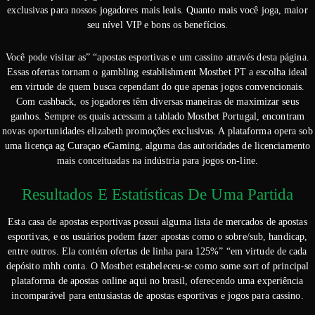
exclusivas para nossos jogadores mais leais. Quanto mais você joga, maior
seu nível VIP e bons os benefícios.
Você pode visitar as” “apostas esportivas e um cassino através desta página.
Essas ofertas tornam o gambling establishment Mostbet PT a escolha ideal
em virtude de quem busca cependant do que apenas jogos convencionais.
Com cashback, os jogadores têm diversas maneiras de maximizar seus
ganhos. Sempre os quais acessam a tablado Mostbet Portugal, encontram
novas oportunidades elizabeth promoções exclusivas. A plataforma opera sob
uma licença ag Curaçao eGaming, alguma das autoridades de licenciamento
mais conceituadas na indústria para jogos on-line.
Resultados E Estatísticas De Uma Partida
Esta casa de apostas esportivas possui alguma lista de mercados de apostas
esportivas, e os usuários podem fazer apostas como o sobre/sub, handicap,
entre outros. Ela contém ofertas de linha para 125%” “em virtude de cada
depósito mhh conta. O Mostbet estabeleceu-se como some sort of principal
plataforma de apostas online aqui no brasil, oferecendo uma experiência
incomparável para entusiastas de apostas esportivas e jogos para cassino.