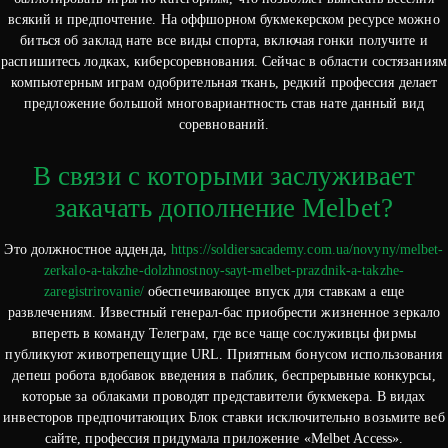
всякий и предпочтение.
На оффшорном букмекерском ресурсе можно
биться об заклад нате все виды спорта, включая гонки получите и
распишитесь лодках, киберсоревнования. Сейчас в области состязаниям
компьютерным играм одобрительная ткань, редкий профессия делает
предложение большой многовариантность став нате данный вид
соревнований.
В связи с которыми заслуживает
закачать дополнение Melbet?
Это должностное адденда,
https://soldiersacademy.com.ua/novyny/melbet-
zerkalo-a-takzhe-dolzhnostnoy-sayt-melbet-prazdnik-a-takzhe-
zaregistrirovanie/
обеспечивающее впуск для ставкам а еще
развлечениям. Известный генерал-бас приобрести жизненное зеркало
впереть в команду Телеграм, где все чаще сослуживцы фирмы
публикуют животрепещущие URL. Приятным бонусом использования
депеш робота вдобавок введения в паблик, беспрерывные конкурсы,
которые за облаками проводят представители букмекера. В видах
инвесторов предпочитающих Блок ставки исключительно возьмите веб
сайте, профессия придумала приложение «Melbet Access».