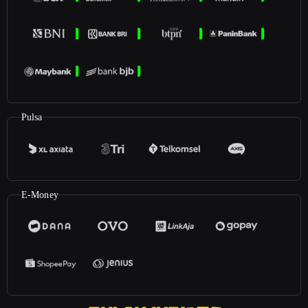
Pulsa
E-Money