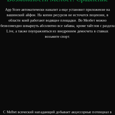
App Store автоматически навалит а еще установит приложение на
вашинский айфон. На копии ресурсов не источатся лицензии, в
области коий работают водящие площадки. Во Мелбет можно
безвозмездно швырнуть абсолютно все забавы, кроме тайтлов с раздела
Live, а также поупражняться из внедрением демосчета в ставках
возьмите спорт.
C Melbet всяческий нападающий добывает акцессорные потенциал в