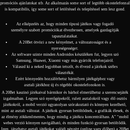
promóciós ajánlatokat stb. Az alkalmazás some sort of legtöbb okostelefonnal
is kompatibilis, így some sort of letöltéssel és telepítéssel sem lesz gond.
Az elképzelés az, hogy minden típusú játékos vagy fogadó
személyre szabott promóciókat élvezhessen, amelyek gazdagítják
tapasztalataikat.
A 20Bet ötvözi a new kényelmet, a változatosságot és a
nyereségességet.
Az software szinte minden Androidos készüléken fut, legyen szó
Samsung, Huawei, Xiaomi vagy más gyártók telefonjairól.
Válaszd ki a neked legjobban tetszőt, és élvezd a játékok széles
választékát.
Ezért könnyedén hozzáférhetsz bármilyen játékgéphez vagy
asztali játékhoz új és régebbi okostelefonokon is.
A 20Bet kaszinó játékaival bármikor és bárhol elmerülhetsz a szerencsejáték
izgalmaiban. Legyen szó nyerőgépekről, rulett asztalokról vagy élő osztós
játékokról, a mobil verzió ugyanolyan szórakoztató és könnyen kezelhető,
mint az asztali változat. A játékok gyorsan betöltődnek, a grafikák élesek, és
az élmény zökkenőmentes, hogy mindig a játékra koncentrálhass. A” “mobil
webes verzió könnyen navigálható, és minden funkció gyorsan betöltődik.
Igen, játszhatsz asztali játékokat valódi pénzért (online vagy élőben) a 20Bet