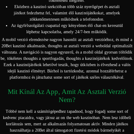
tökéletesen megfelel.
Eközben a kaszinó szekcióban több száz nyerőgépet és asztali
játékot fedezhetsz fel, valamint élő kaszinójátékokat, amelyek
zökkenőmentesen működnek a telefonodon.
Az ügyfélszolgálati csapattal egy kényelmes élő chat-en keresztül
léphetsz kapcsolatba, amely 24/7-ben működik.
A mobil verzió elrendezése nagyon hasonlít az asztali verzióéhoz, és mind a
20Bet kaszinó alkalmazás, thoughts az asztali verzió a weboldal optimalizált
változata. A navigáció is nagyon egyszerű, és a mobil oldal gyorsan töltődik
be, tökéletes thoughts a sportfogadás, thoughts a kaszinójátékok kedvelőinek.
Ezek a kaszinójátékok lehetővé teszik, hogy útközben is élvezhesd a valós
idejű kaszinó élményt. Bárhol is tartózkodsz, azonnal hozzáférhetsz a
platformhoz és játszhatsz some sort of játékok széles választékával.
Mit Kínál Az App, Amit Az Asztali Verzió
Nem?
Többé nem kell a számítógépedhez tapadnod, hogy fogadj some sort of
kedvenc piacaidra, vagy játssz az on the web kaszinóban. Nem lesz időbeli
korlátozás sem, mert az alkalmazás folyamatosan aktív. Minden játékos
használhatja a 20Bet által támogatott fizetési módok bármelyikét a