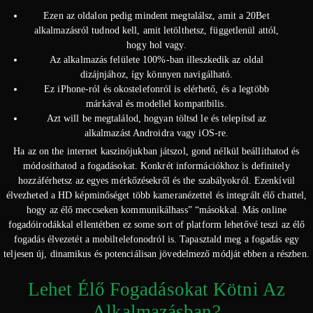
Ezen az oldalon pedig mindent megtalálsz, amit a 20Bet
alkalmazásról tudnod kell, amit letölthetsz, függetlenül attól,
hogy hol vagy.
Az alkalmazás felülete 100%-ban illeszkedik az oldal
dizájnjához, így könnyen navigálható.
Ez iPhone-ról és okostelefonról is elérhető, és a legtöbb
márkával és modellel kompatibilis.
Azt will be megtalálod, hogyan töltsd le és telepítsd az
alkalmazást Androidra vagy iOS-re.
Ha az on the internet kaszinójukban játszol, gond nélkül beállíthatod és
módosíthatod a fogadásokat. Konkrét információkhoz is definitely
hozzáférhetsz az egyes mérkőzésekről és the szabályokról. Ezenkívül
élvezheted a HD képminőséget több kameranézettel és integrált élő chattel,
hogy az élő meccseken kommunikálhass” “másokkal. Más online
fogadóirodákkal ellentétben ez some sort of platform lehetővé teszi az élő
fogadás élvezetét a mobiltelefonodról is. Tapasztald meg a fogadás egy
teljesen új, dinamikus és potenciálisan jövedelmező módját ebben a részben.
Lehet Élő Fogadásokat Kötni Az
Alkalmazásban?