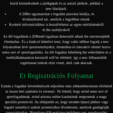
közül kiemelkednek a játékgépek és az asztali játékok, például a
new blackjack.
A 20Bet ugyanazokat a fogadási piacokat kínálja, és
kiválaszthatod azt, amelyik a legjobban tetszik.
Konkrét információkhoz is hozzáférhetsz az egyes mérkőzésekről
és the szabályokról.
Az élő fogadások a 20Betnél izgalmas dimenziót adnak the szerencsejáték
élményhez. Ez a funkció lehetővé teszi, hogy valós időben fogadj a new
folyamatban lévő sporteseményekre, dinamikus és interaktív elemet hozva
some sort of sportfogadásba. Az élő fogadási lehetőség the weboldalon és a
mobilalkalmazáson keresztül will be elérhető, így a new felhasználók
rugalmasan tudnak részt venni, ahol csak akarnak.
Et Regisztrációs Folyamat
Ezután a fogadási követelmények teljesítése után zökkenőmentesen elérheted
az összes heti ajánlatot és versenyt. Ne feledd, hogy mind some sort of
sportfogadásnak, mind arizona online kaszinónak megvannak a maga
speciális promóciói. Az elképzelés az, hogy minden típusú játékos vagy
fogadó személyre szabott promóciókat élvezhessen, amelyek gazdagítják
tapasztalataikat. Bármilyen iOS-eszközre letölthetsz egy sportfogadási