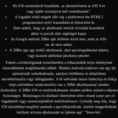
Ha iOS-eszközökről beszélünk, az okostelefonon az iOS 9-es
vagy újabb verziójával kell rendelkezned.”
A fogadási oldal mögött álló cég a platformot the HTML5
programozási nyelv használatával fejlesztette ki.
Nem számít, hogy az alkalmazás melyik verzióját használod,
akkor is percek alatt segítséget kapsz.
Az Google android 20Bet apk letöltése kicsit más, mint az iOS-
on, de nem nehéz.
A 20Bet app egy mobil alkalmazás, ahol sportfogadásokat tehetsz
vagy kaszinó játékokat játszhatsz pénzért.
Ennek a technológiának köszönhetően a felhasználók teljes élményben
részesülhetnek meghibásodás nélkül. Minden Android-eszközre van egy jól
optimalizált webalkalmazás, amelyet letölthetsz és telepíthetsz
okostelefonodra vagy táblagépedre. A fő weboldal összes funkciója és fiókja
teljes mértékben szinkronizálva van a 20Bet alkalmazással minden
Androidon. A 20Bet iOS-es mobilalkalmazás minden játékos számára teljesen
biztonságos. Biztonságos és átlátható élményben lehet részed some sort of
fogadásból vagy szerencsejátékból mobiltelefonon. Győződj meg róla, hogy
iOS készüléked megfelel ezeknek a specifikációknak, mielőtt megpróbálnád
letölteni arizona alkalmazást az Iphone app” “Store-ból.