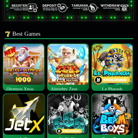
Best Games
Olympus Xmas 1000
Almighty Zeus Wilds™
Le Pharaoh