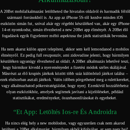
A 20Bet mobilalkalmazást letöltheted the hivatalos oldalról és harmadik féltől
származó forrásokból is. Az app az iPhone 5S-től kezdve minden iOS
eszközön simán fut, szóval akár egy régebbi készüléked van, akár egy iPhone
14-et nyomkodsz, simán élvezheted a new 20Bet app élményét. A 20Bet élő
fogadások egyik figyelemre méltó aspektusa the játék statisztikák bevonása.
Ha nem akarsz külön appot telepíteni, akkor sem kell lemondanod a mobilos
élményről. Ez pedig full reszponzív, ami zidovudine jelenti, hogy bármilyen
készüléken ugyanúgy élvezheted az oldalt. A 20Bet alkalmazás lehetővé teszi,
hogy bármikor kivedd a nyereményedet a fizetési módok széles skálájával.
Másrészt az élő krupiés játékok között több száz különböző játékot találsz –
ezek elsősorban asztali játékok. Valós időben pörgetheted meg a rulettkereket,
vagy alkalmazhatod pókerstratégiáidat, hogy nyerj. Ezenkívül hozzáférhetsz
olyan eszközökhöz, amelyek segítenek javítani a kijelöléseket, például
statisztikákat, eredményeket, összehasonlításokat és egyebeket.
“Et App: Letöltés Ios-re És Androidra
Ha nincs elég hely a new mobilodon, vagy egyszerűen csak nem akarod
letölteni a 20Bet alkalmazást, bármilyen okból kifolyólag, az sem nagy baj!