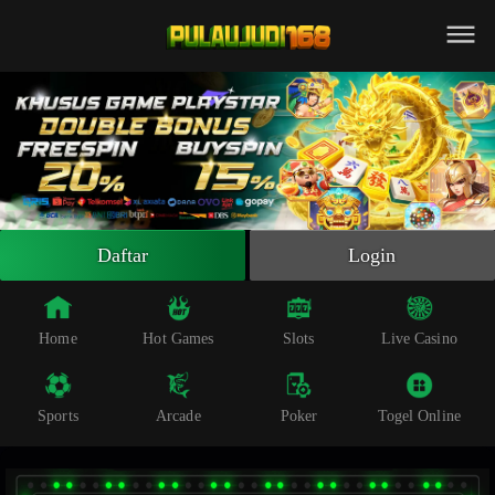
Beranda
Slot Online
Live Casino
Sportsbook
Arcade
Togel Online
Daftar
Login
Poker
Whatsapp
Home
Hot Games
Slots
Live Casino
Telegram
Sports
Arcade
Poker
Togel Online
Livechat