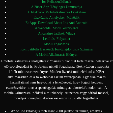
Ios Felhasználóknak
A 20bet App Tényleges Útmutatója
A Játékosok Mobilalkalmazás Értékelése
Eszközök, Amelyeken Működik
Et App: Download About Ios And Android
A Weboldal Mobil Verziójáról
A Kaszinó Játékok Világa
Letöltési Folyamat
Mobil Fogadások
Kompatibilis Eszközök Ios-tulajdonosok Számára
A Mobil Alkalmazás Előnyei
A mobilalkalmazás a szolgáltatás” “összes funkcióját tartalmazza, beleértve az
élő sportfogadást is. Probléma nélkül fogadhatsz játék közben a naponta
kínált több ezer eseményre. Minden fizetési mód elérhető a 20Bet
alkalmazásban és a fő weboldal asztali verziójában. Egy alkalmazás
használatával nem hagyod ki a lehetőséget, hogy fogadj kedvenc
eseményeidre, mert a sportfogadás mindig az okostelefonodon van. A
mobilalkalmazással például a munkahelyi szünetben vagy bárhol máshol,
mondjuk tömegközlekedési eszközön is usually fogadhatsz.
Az online katalógus több mint 2000 játékot tartalmaz, amelyek