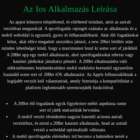
Az Ios Alkalmazás Leírása
Az appot könnyen telepítheted, és elérheted mindazt, amit az asztali
verzióban megszoktál. A sportfogadás rajongói számára az alkalmazás és a
mobil weboldal is egyszerű, gyors és felhasználóbarát. Akár élő fogadásokat
kötsz, akár előre megadott szorzókra játszol, a new 20bet letöltés után
minden lehetőséget kínál, hogy a maximumot hozd ki some sort of játékból.
A 20Bet app egy mobil alkalmazás, ahol sportfogadásokat tehetsz vagy
kaszinó játékokat játszhatsz pénzért. A 20Bet alkalmazásba való
zökkenőmentes bejelentkezéshez mobil eszközön keresztül egyszerűen
használd some sort of 20Bet iOS alkalmazást. Az Apple felhasználóknak a
legújabb verziót kell választaniuk, amely biztosítja a kompatibilitást a
platform legfontosabb szerencsejáték funkcióival.
A 20Bet élő fogadások egyik figyelemre méltó aspektusa some
sort of játék statisztikák bevonása.
A mobil verzió elrendezése nagyon hasonlít arizona asztali
verzióéhoz, és mind a 20Bet kaszinó alkalmazás, head az asztali
verzió a weboldal optimalizált változata.
A mobil sportfogadás eléréséhez írd become a bukméker nevét a