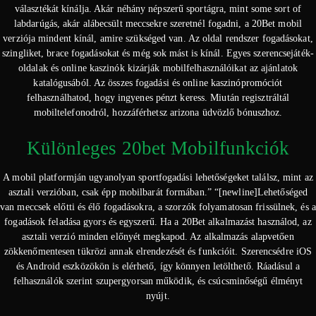
választékát kínálja. Akár néhány népszerű sportágra, mint some sort of
labdarúgás, akár alábecsült meccsekre szeretnél fogadni, a 20Bet mobil
verziója mindent kínál, amire szükséged van. Az oldal rendszer fogadásokat,
szingliket, brace fogadásokat és még sok mást is kínál. Egyes szerencsejáték-
oldalak és online kaszinók kizárják mobilfelhasználóikat az ajánlatok
katalógusából. Az összes fogadási és online kaszinópromóciót
felhasználhatod, hogy ingyenes pénzt keress. Miután regisztráltál
mobiltelefonodról, hozzáférhetsz arizona üdvözlő bónuszhoz.
Különleges 20bet Mobilfunkciók
A mobil platformján ugyanolyan sportfogadási lehetőségeket találsz, mint az
asztali verzióban, csak épp mobilbarát formában.” “[newline]Lehetőséged
van meccsek előtti és élő fogadásokra, a szorzók folyamatosan frissülnek, és a
fogadások feladása gyors és egyszerű. Ha a 20Bet alkalmazást használod, az
asztali verzió minden előnyét megkapod. Az alkalmazás alapvetően
zökkenőmentesen tükrözi annak elrendezését és funkcióit. Szerencsédre iOS
és Android eszközökön is elérhető, így könnyen letölthető. Ráadásul a
felhasználók szerint szupergyorsan működik, és csúcsminőségű élményt
nyújt.