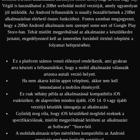
Végül is használhatod a 20Bet weboldal mobil verzióját, amely ugyanolyan
jól működik. Az Android felhasználók is usually hozzáférhetnek a 20Bet
alkalmazásban elérhető összes funkcióhoz. Fontos azonban megjegyezni,
hogy a 20Bet Android alkalmazás nem szerepel some sort of Google Play
Store-ban. Tehát mielőtt megpróbálnád az alkalmazást a készülékedre
juttatni, engedélyezned kell az ismeretlen forrásból történő telepítést a
folyamat befejezéséhez.
Ez a platform számos vonzó előnnyel rendelkezik, ami gyakran
arra készteti a felhasználókat, hogy a mobil alkalmazást válasszák
arizona asztali verzió helyett.
Ha nem akarsz külön appot telepíteni, akkor sem kell
lemondanod a mobilos élményről.
Ez csak néhány példa az alkalmazással kompatibilis iOS
eszközökre, de alapvetően minden újabb, iOS 14. 0 vagy újabb
verziójú készülék támogatja az alkalmazást.
Győződj meg róla, hogy iOS készüléked megfelel ezeknek a
specifikációknak, mielőtt megpróbálnád letölteni az alkalmazást
az Software” “Store-ból.
A mobilalkalmazás teljes mértékben kompatibilis az Android
operációs rendszer legújabb verzióival.