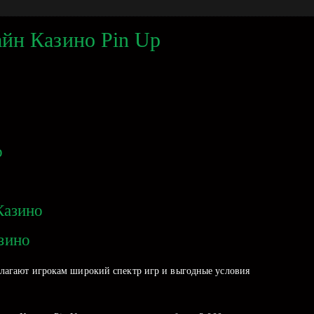
йн Казино Pin Up
p
Казино
зино
длагают игрокам широкий спектр игр и выгодные условия