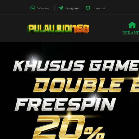
Whatsapp
Telegram
Livechat
BERAN