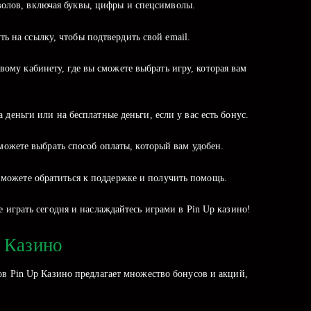
волов, включая буквы, цифры и спецсимволы.
ь на ссылку, чтобы подтвердить свой email.
вому кабинету, где вы сможете выбрать игру, которая вам
деньги или на бесплатные деньги, если у вас есть бонус.
 можете выбрать способ оплаты, который вам удобен.
ы можете обратиться к поддержке и получить помощь.
е играть сегодня и наслаждайтесь играми в Pin Up казино!
 Казино
ов Pin Up Казино предлагает множество бонусов и акций,