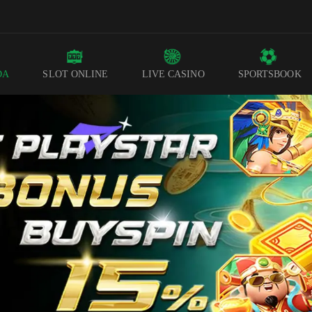
DA
SLOT ONLINE
LIVE CASINO
SPORTSBOOK