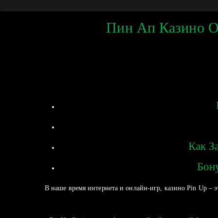
Пин Ап Казино О
Как З
Бон
В наше время интернета и онлайн-игр, казино Pin Up –