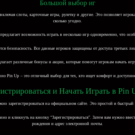
Большой выбор иг
ключая слоты, карточные игры, рулетку и другие. Это позволяет игрока
сколько угодно.
 предлагает возможность играть в несколько игр одновременно, что осо
ся безопасность. Все данные игроков защищены от доступа третьих лиц
лагает различные бонусы и акции, которые помогут игрокам начать иг
ино Pin Up – это отличный выбор для тех, кто ищет комфорт и доступнос
истрироваться и Начать Играть в Pin
ужно зарегистрироваться на официальном сайте. Это простой и быстрый 
но и кликнуть на кнопку “Зарегистрироваться”. Затем вам нужно ввест
рождения и адрес электронной почты.