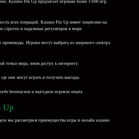
ино. Казино Pin Up предлагает игрокам более 3 000 игр,
ность всех операций. Казино Pin Up имеет лицензию на
ых строгих и надежных регуляторов в мире.
 и промокоды. Игроки могут выбрать из широкого спектра
ой точки мира, имея доступ к интернету.
 где они могут играть и получать выгоды.
себе безопасное и выгодное игровое опыта.
n Up
зделе мы рассмотрим преимущества игры в онлайн казино