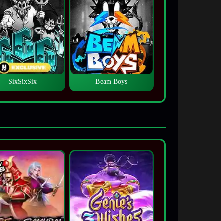
SixSixSix
Beam Boys