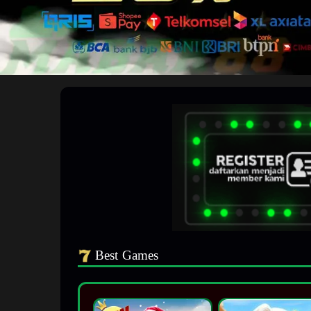
Best Games