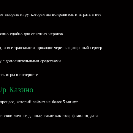
м выбрать игру, которая им понравится, и играть в нее
бенно удобно для опытных игроков.
, и все транзакции проходят через защищенный сервер.
ру с дополнительными средствами.
ть игры в интернете.
 Up Казино
процесс, который займет не более 5 минут.
и свои личные данные, такие как имя, фамилия, дата