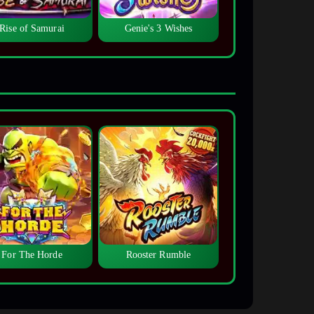
Rise of Samurai
Genie's 3 Wishes
For The Horde
Rooster Rumble