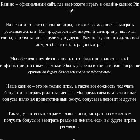
Казино – официальный сайт, где вы можете играть в онлайн-казино Pin
Up!
Наше казино – это не только игры, а также возможность выиграть
реальные деньги. Мы предлагаем вам широкий спектр игр, включая
слоты, карточные игры, рулетку и другие. Вам не нужно покидать свой
дом, чтобы испытать радость игры!
Мы обеспечиваем безопасность и конфиденциальность вашей
информации, поэтому вы можете быть уверены в том, что ваше игровое
сражение будет безопасным и комфортным.
Наше казино – это не только игры, а также возможность получать
бонусы и выиграть реальные деньги. Мы предлагаем вам различные
бонусы, включая приветственный бонус, бонусы за депозит и другие.
Также, у нас есть программа лояльности, которая позволяет вам
получать бонусы и выиграть реальные деньги, если вы будете играть
регулярно.