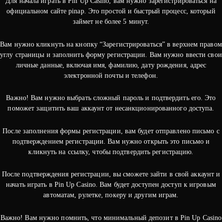
Для начала играть в Pin Up Casino, вам нужно зарегистрироваться на
официальном сайте pinap. Это простой и быстрый процесс, который
займет не более 5 минут.
Вам нужно кликнуть на кнопку “Зарегистрироваться” в верхнем правом
углу страницы и заполнить форму регистрации. Вам нужно ввести свои
личные данные, включая имя, фамилию, дату рождения, адрес
электронной почты и телефон.
Важно! Вам нужно выбрать сложный пароль и подтвердить его. Это
поможет защитить ваш аккаунт от несанкционированного доступа.
После заполнения формы регистрации, вам будет отправлено письмо с
подтверждением регистрации. Вам нужно открыть это письмо и
кликнуть на ссылку, чтобы подтвердить регистрацию.
После подтверждения регистрации, вы сможете зайти в свой аккаунт и
начать играть в Pin Up Casino. Вам будет доступен доступ к игровым
автоматам, рулетке, покеру и другим играм.
Важно! Вам нужно помнить, что минимальный депозит в Pin Up Casino