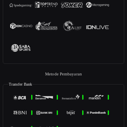
Metode Pembayaran
Transfer Bank