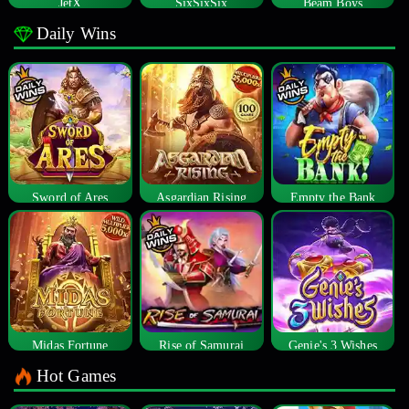
JetX
SixSixSix
Beam Boys
Daily Wins
Sword of Ares
Asgardian Rising
Empty the Bank
Midas Fortune
Rise of Samurai
Genie's 3 Wishes
Hot Games