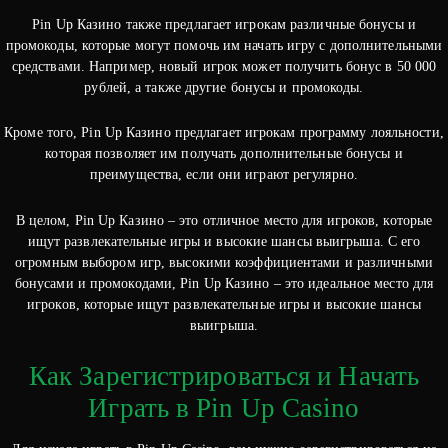
Pin Up Казино также предлагает игрокам различные бонусы и
промокоды, которые могут помочь им начать игру с дополнительными
средствами. Например, новый игрок может получить бонус в 50 000
рублей, а также другие бонусы и промокоды.
Кроме того, Pin Up Казино предлагает игрокам программу лояльности,
которая позволяет им получать дополнительные бонусы и
преимущества, если они играют регулярно.
В целом, Pin Up Казино – это отличное место для игроков, которые
ищут развлекательные игры и высокие шансы выигрыша. С его
огромным выбором игр, высокими коэффициентами и различными
бонусами и промокодами, Pin Up Казино – это идеальное место для
игроков, которые ищут развлекательные игры и высокие шансы
выигрыша.
Как Зарегистрироваться и Начать
Играть в Pin Up Casino