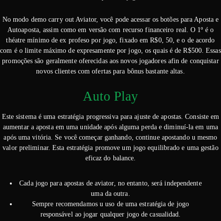
No modo demo carry out Aviator, você pode acessar os botões para Aposta e
Autoaposta, assim como em versão com recurso financeiro real. O 1º é o
théatre mínimo de ex profeso por jogo, fixado em R$0, 50, e o de acordo
com é o limite máximo de expresamente por jogo, os quais é de R$500. Essas
promoções são geralmente oferecidas aos novos jogadores afin de conquistar
novos clientes com ofertas para bônus bastante altas.
Auto Play
Este sistema é uma estratégia progressiva para ajuste de apostas. Consiste em
aumentar a aposta em uma unidade após alguma perda e diminuí-la em uma
após uma vitória. Se você começar ganhando, continue apostando u mesmo
valor preliminar. Esta estratégia promove um jogo equilibrado e uma gestão
eficaz do balance.
Cada jogo para apostas de aviator, no entanto, será independente
uma da outra.
Sempre recomendamos u uso de uma estratégia de jogo
responsável ao jogar qualquer jogo de casualidad.