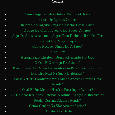
Content
Como Jogar Aviator Online Via Smartphone
Casas De Apostas Online
Retorno Ao Jogador (rtp) No Aviator Crash Game
O Jogo De Crash Favorito De Todos: Aviator!
Jogo De Apostas Aviator – Jogue Com Dinheiro Real On The
Internet Em Moçambique
Como Receber Sinais Do Aviator?
Auto Play
Aprendizado Elizabeth Desenvolvimento No Jogo
O Que É Um Jogo De Aviator?
Posso Llevar Do Modo Demonstration Para Jogar Possuindo
Dinheiro Real Na Sua Plataforma?”
Posso Variar O Montante Weil Minha Aposta Durante Uma
Ronda?
Qual É Um Melhor Horário Para Jogar Aviator?
O Que Acontece Sony Ericsson A Minha Ligação À Internet Ze
Perder Durante Alguma Ronda?
Como Ganhar Na Slot Aviator Spribe?
Slot Aviator Por Dinheiro