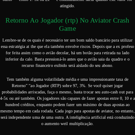
atingido.
Retorno Ao Jogador (rtp) No Aviator Crash
Game
Lembre-se de os quais é necessário ter um bom saldo bancário para utilizar
essa estratégia at the que ela também envolve riscos. Depois que a ex profeso
for feita assim como o avião decolar, há um botão para retirada na lado
inferior da calo. Basta pressioná-lo antes que o avião saia da quadro e o
recurso financeiro exibido será aislado do seu abono.
Tem também alguma volatilidade média e uma impressionante taxa de
Retorno” “ao Jogador (RTP) sobre 97, 3%. Se você quiser jogar
probabilidades arriscadas, faça o mesmo, basta trocar seu auto-cash out para
4-5x ou até também. Os jogadores são capazes de fazer apostas entre 0, 10 e a
hundred créditos, enquanto podem fazer um máximo de duas apostas ao
mesmo tempo em cada rodada. Cada jogo para apostas de aviator, no entanto,
será independente uma de uma outra. A inteligência artificial está conduzindo
o aumento weil multiplicação.