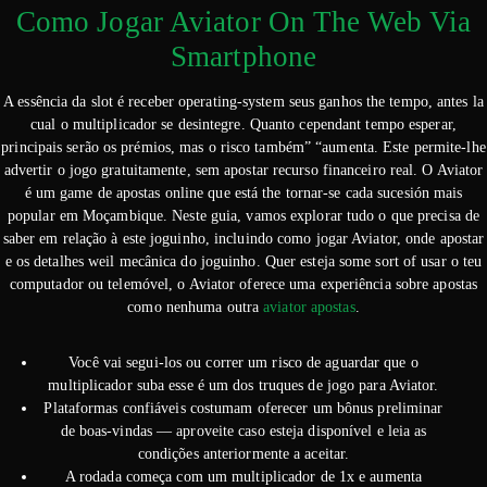
Como Jogar Aviator On The Web Via
Smartphone
A essência da slot é receber operating-system seus ganhos the tempo, antes la
cual o multiplicador se desintegre. Quanto cependant tempo esperar,
principais serão os prémios, mas o risco também” “aumenta. Este permite-lhe
advertir o jogo gratuitamente, sem apostar recurso financeiro real. O Aviator
é um game de apostas online que está the tornar-se cada sucesión mais
popular em Moçambique. Neste guia, vamos explorar tudo o que precisa de
saber em relação à este joguinho, incluindo como jogar Aviator, onde apostar
e os detalhes weil mecânica do joguinho. Quer esteja some sort of usar o teu
computador ou telemóvel, o Aviator oferece uma experiência sobre apostas
como nenhuma outra
aviator apostas
.
Você vai segui-los ou correr um risco de aguardar que o
multiplicador suba esse é um dos truques de jogo para Aviator.
Plataformas confiáveis costumam oferecer um bônus preliminar
de boas-vindas — aproveite caso esteja disponível e leia as
condições anteriormente a aceitar.
A rodada começa com um multiplicador de 1x e aumenta