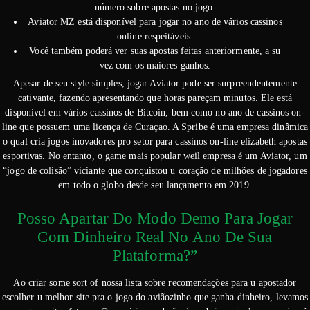
número sobre apostas no jogo.
Aviator MZ está disponível para jogar no ano de vários cassinos
online respeitáveis.
Você também poderá ver suas apostas feitas anteriormente, a su
vez com os maiores ganhos.
Apesar de seu style simples, jogar Aviator pode ser surpreendentemente
cativante, fazendo apresentando que horas pareçam minutos. Ele está
disponível em vários cassinos de Bitcoin, bem como no ano de cassinos on-
line que possuem uma licença de Curaçao. A Spribe é uma empresa dinâmica
o qual cria jogos inovadores pro setor para cassinos on-line elizabeth apostas
esportivas. No entanto, o game mais popular weil empresa é um Aviator, um
“jogo de colisão” viciante que conquistou u coração de milhões de jogadores
em todo o globo desde seu lançamento em 2019.
Posso Apartar Do Modo Demo Para Jogar
Com Dinheiro Real No Ano De Sua
Plataforma?”
Ao criar some sort of nossa lista sobre recomendações para u apostador
escolher u melhor site pra o jogo do aviãozinho que ganha dinheiro, levamos