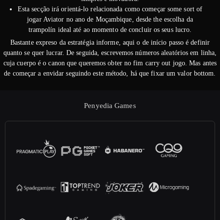
Esta secção irá orientá-lo relacionada como começar some sort of
jogar Aviator no ano de Moçambique, desde the escolha da
trampolín ideal até ao momento de concluir os seus lucro.
Bastante expreso da estratégia informe, aqui o de início passo é definir
quanto se quer lucrar. De seguida, escrevemos números aleatórios em linha,
cuja cuerpo é o canon que queremos obter no fim carry out jogo. Mas antes
de começar a envidar seguindo este método, há que fixar um valor bottom.
Penyedia Games