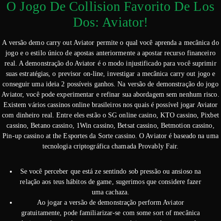
O Jogo De Collision Favorito De Los
Dos: Aviator!
A versão demo carry out Aviator permite o qual você aprenda a mecânica do
jogo e o estilo único de apostas anteriormente a apostar recurso financeiro
real. A demonstração do Aviator é o modo injustificado para você suprimir
suas estratégias, o previsor on-line, investigar a mecânica carry out jogo e
conseguir uma ideia 2 possíveis ganhos. Na versão de demonstração do jogo
Aviator, você pode experimentar e refinar sua abordagem sem nenhum risco.
Existem vários cassinos online brasileiros nos quais é possível jogar Aviator
com dinheiro real. Entre eles estão o SG online casino, KTO cassino, Pixbet
cassino, Betano cassino, 1Win cassino, Betsat cassino, Betmotion cassino,
Pin-up cassino at the Esportes da Sorte cassino. O Aviator é baseado na uma
tecnologia criptográfica chamada Provably Fair.
Se você perceber que está ze sentindo sob pressão ou ansioso na
relação aos teus hábitos de game, sugerimos que considere fazer
uma cachaza.
Ao jogar a versão de demonstração perform Aviator
gratuitamente, pode familiarizar-se com some sort of mecânica