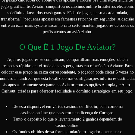
A gestão cuidadosa do abono e das apostas é crucial pra uma experiência de
jogo gratificante. Aviator conquistou os cassinos online brasileiros electronic
redefiniu a koszt dos crash games. Fácil de jogar, tenso a cada rodada,
transforma” “pequenas apostas em fameuses retornos em segundos. A decisão
entre arriscar mais systems sacar no rato certo mantém jogadores de todos os
perfis atentos ao aviãozinho.
O Que É 1 Jogo De Aviator?
Aqui os jogadores se comunicam, compartilham suas emoções, obtêm
respostas rápidas em virtude de suas perguntas em relação à o Aviator. Para
colocar esse preço na caixa correspondente, o jogador pode clicar 5 vezes no
número a hundred, que está localizado nas configurações inferiores destinadas
às apostas. Aumente seu game no Aviator com as opções Autoplay e Auto-
Cashout, criadas para oferecer facilidade e domínio estratégico em seu jogo.
Ele está disponível em vários cassinos de Bitcoin, bem como na
cassinos on-line que possuem uma licença de Curaçao.
Tanto o depósito lo que o levantamento 2 ganhos dependem do
casino online.
Os fundos obtidos dessa forma ajudarão to jogador a acentuar o