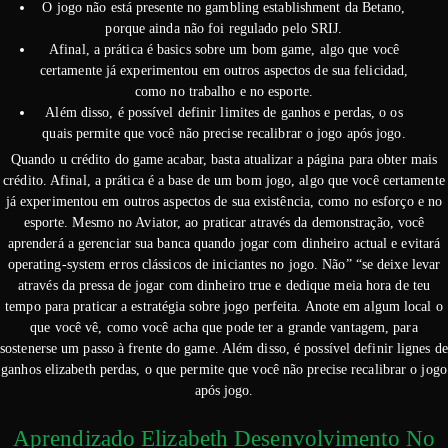
O jogo não está presente no gambling establishment da Betano,
porque ainda não foi regulado pelo SRIJ.
Afinal, a prática é basics sobre um bom game, algo que você
certamente já experimentou em outros aspectos de sua felicidad,
como no trabalho e no esporte.
Além disso, é possível definir limites de ganhos e perdas, o os
quais permite que você não precise recalibrar o jogo após jogo.
Quando u crédito do game acabar, basta atualizar a página para obter mais
crédito. Afinal, a prática é a base de um bom jogo, algo que você certamente
já experimentou em outros aspectos de sua existência, como no esforço e no
esporte. Mesmo no Aviator, ao praticar através da demonstração, você
aprenderá a gerenciar sua banca quando jogar com dinheiro actual e evitará
operating-system erros clássicos de iniciantes no jogo. Não” “se deixe levar
através da pressa de jogar com dinheiro true e dedique meia hora de teu
tempo para praticar a estratégia sobre jogo perfeita. Anote em algum local o
que você vê, como você acha que pode ter a grande vantagem, para
sostenerse um passo à frente do game. Além disso, é possível definir lignes de
ganhos elizabeth perdas, o que permite que você não precise recalibrar o jogo
após jogo.
Aprendizado Elizabeth Desenvolvimento No