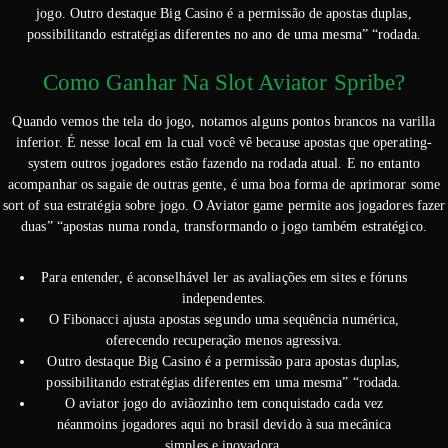
jogo. Outro destaque Big Casino é a permissão de apostas duplas,
possibilitando estratégias diferentes no ano de uma mesma” “rodada.
Como Ganhar Na Slot Aviator Spribe?
Quando vemos the tela do jogo, notamos alguns pontos brancos na varilla
inferior. É nesse local em la cual você vê because apostas que operating-
system outros jogadores estão fazendo na rodada atual. E no entanto
acompanhar os sagaie de outras gente, é uma boa forma de aprimorar some
sort of sua estratégia sobre jogo. O Aviator game permite aos jogadores fazer
duas” “apostas numa ronda, transformando o jogo também estratégico.
Para entender, é aconselhável ler as avaliações em sites e fóruns
independentes.
O Fibonacci ajusta apostas segundo uma sequência numérica,
oferecendo recuperação menos agressiva.
Outro destaque Big Casino é a permissão para apostas duplas,
possibilitando estratégias diferentes em uma mesma” “rodada.
O aviator jogo do aviãozinho tem conquistado cada vez
néanmoins jogadores aqui no brasil devido à sua mecânica
simples e inovadora.