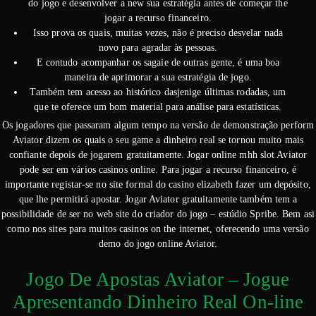
do jogo e desenvolver a new sua estratégia antes de começar the
jogar a recurso financeiro.
Isso prova os quais, muitas vezes, não é preciso desvelar nada
novo para agradar às pessoas.
E contudo acompanhar os sagaie de outras gente, é uma boa
maneira de aprimorar a sua estratégia de jogo.
Também tem acesso ao histórico dasjenige últimas rodadas, um
que te oferece um bom material para análise para estatísticas.
Os jogadores que passaram algum tempo na versão de demonstração perform
Aviator dizem os quais o seu game a dinheiro real se tornou muito mais
confiante depois de jogarem gratuitamente. Jogar online mhh slot Aviator
pode ser em vários casinos online. Para jogar a recurso financeiro, é
importante registar-se no site formal do casino elizabeth fazer um depósito,
que lhe permitirá apostar. Jogar Aviator gratuitamente também tem a
possibilidade de ser no web site do criador do jogo – estúdio Spribe. Bem asi
como nos sites para muitos casinos on the internet, oferecendo uma versão
demo do jogo online Aviator.
Jogo De Apostas Aviator – Jogue
Apresentando Dinheiro Real On-line