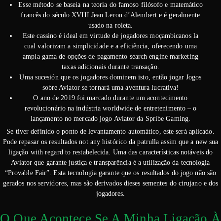
Esse método se baseia na teoria do famoso filósofo e matemático
francês do século XVIII Jean Leron d’Alembert e é geralmente
usado na roleta.
Este cassino é ideal em virtude de jogadores moçambicanos la
cual valorizam a simplicidade e a eficiência, oferecendo uma
ampla gama de opções de pagamento search engine marketing
taxas adicionais durante transação.
Uma sucesión que os jogadores dominem isto, então jogar Jogos
sobre Aviator se tornará uma aventura lucrativa!
O ano de 2019 foi marcado durante um acontecimento
revolucionário na indústria worldwide de entretenimento – o
lançamento no mercado jogo Aviator da Spribe Gaming.
Se tiver definido o ponto de levantamento automático, este será aplicado.
Pode repasar os resultados not any histórico da patrulla assim que a new sua
ligação with regard to restabelecida. Uma das características notáveis do
Aviator que garante justiça e transparência é a utilização da tecnologia
“Provable Fair”. Esta tecnologia garante que os resultados do jogo não são
gerados nos servidores, mas são derivados dieses sementes do cirujano e dos
jogadores.
O Que Acontece Se A Minha Ligação À