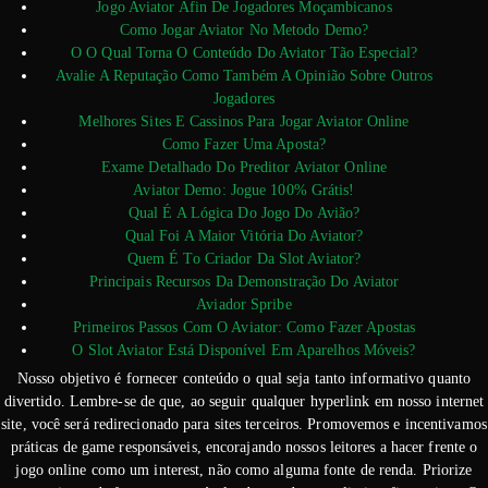
Jogo Aviator Afin De Jogadores Moçambicanos
Como Jogar Aviator No Metodo Demo?
O O Qual Torna O Conteúdo Do Aviator Tão Especial?
Avalie A Reputação Como Também A Opinião Sobre Outros
Jogadores
Melhores Sites E Cassinos Para Jogar Aviator Online
Como Fazer Uma Aposta?
Exame Detalhado Do Preditor Aviator Online
Aviator Demo: Jogue 100% Grátis!
Qual É A Lógica Do Jogo Do Avião?
Qual Foi A Maior Vitória Do Aviator?
Quem É To Criador Da Slot Aviator?
Principais Recursos Da Demonstração Do Aviator
Aviador Spribe
Primeiros Passos Com O Aviator: Como Fazer Apostas
O Slot Aviator Está Disponível Em Aparelhos Móveis?
Nosso objetivo é fornecer conteúdo o qual seja tanto informativo quanto
divertido. Lembre-se de que, ao seguir qualquer hyperlink em nosso internet
site, você será redirecionado para sites terceiros. Promovemos e incentivamos
práticas de game responsáveis, encorajando nossos leitores a hacer frente o
jogo online como um interest, não como alguma fonte de renda. Priorize