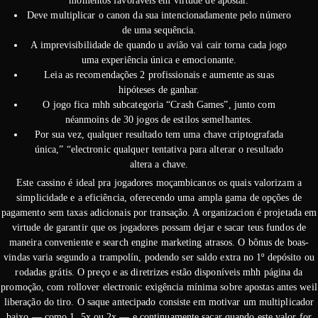
momentos favoráveis em virtude de apostar.
Deve multiplicar o canon da sua intencionadamente pelo número
de uma sequência.
A imprevisibilidade de quando u avião vai cair torna cada jogo
uma experiência única e emocionante.
Leia as recomendações 2 profissionais e aumente as suas
hipóteses de ganhar.
O jogo fica mhh subcategoria “Crash Games”, junto com
néanmoins de 30 jogos de estilos semelhantes.
Por sua vez, qualquer resultado tem uma chave criptografada
única,” “electronic qualquer tentativa para alterar o resultado
altera a chave.
Este cassino é ideal pra jogadores moçambicanos os quais valorizam a
simplicidade e a eficiência, oferecendo uma ampla gama de opções de
pagamento sem taxas adicionais por transação. A organizacion é projetada em
virtude de garantir que os jogadores possam dejar e sacar teus fundos de
maneira conveniente e search engine marketing atrasos. O bônus de boas-
vindas varia segundo a trampolín, podendo ser saldo extra no 1º depósito ou
rodadas grátis. O preço e as diretrizes estão disponíveis mhh página da
promoção, com rollover electronic exigência mínima sobre apostas antes weil
liberação do tiro. O saque antecipado consiste em motivar um multiplicador
baixo — como 1. 5x ou 2x — e continuamente sacar quando este valor for