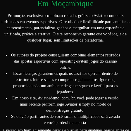
Em Moçambique
Promoções exclusivas combinam rodadas grátis no Aviator com odds
turbinadas em eventos esportivos. O resultado é flexibilidade para ampliar o
entretenimento, potencializar ganhos e mergulhar em uma experiência
unificada, prática e atrativa. O site responsivo garante que você jogue de
qualquer lugar, sem limitações de plataforma.
Os autores do projeto conseguiram combinar elementos retirados
das apostas esportivas com operating-system jogos do cassino
online.
Essas licenças garantem os quais os cassinos operem dentro de
estruturas interessantes e cumpram regulamentos rigorosos,
proporcionando um ambiente de game seguro e lawful para os
jogadores.
Em nosso site, Aviatordemo. com. br, você pode jogar a versão
mais recente perform jogo Aviator simply no modo de
demonstração gratuito.
Se o avião partir antes de você sacar, o multiplicador será zerado
e você perderá tua aposta.
A versão em hash ag semente gerada é visível para qualquer pessoa antes de