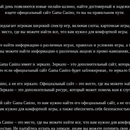
ый день появляются новые онлайн-казино, найти достоверный и надежн
ищете официальный сайт Gama Casino, то вы на правильном пути.
редлагает игрокам широкий спектр игр, включая слоты, карточные игры
место, где вы можете найти все, что вам нужно для комфортной игры.
те найти информацию о различных играх, правилах и условиях игры, а 
 вы можете найти информацию о различных акциях и промо-кампаниях, 
ama Casino имеет и зеркало. Зеркало – это дополнительный сайт, кото
то если официальный сайт Gama Casino будет заблокирован, то зеркало 
o, а не его зеркало. Официальный сайт – это место, где вы можете на
Зеркало – это дополнительный ресурс, который может помочь вам в слу
 сайт Gama Casino, то вам нужно найти его официальный сайт, а не его
вам нужно для комфортной игры, а также обеспечить себя безопасность
asino – это место, где вы можете найти все, что вам нужно для комфор
остью. Не пытайтесь играть на зеркале, иначе вы можете потерять свои 