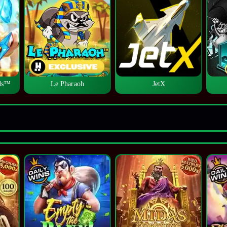
lds™
Le Pharaoh
JetX