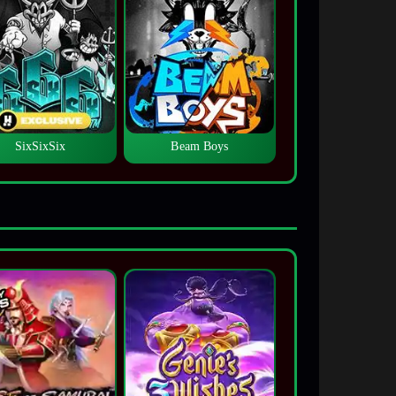
SixSixSix
Beam Boys