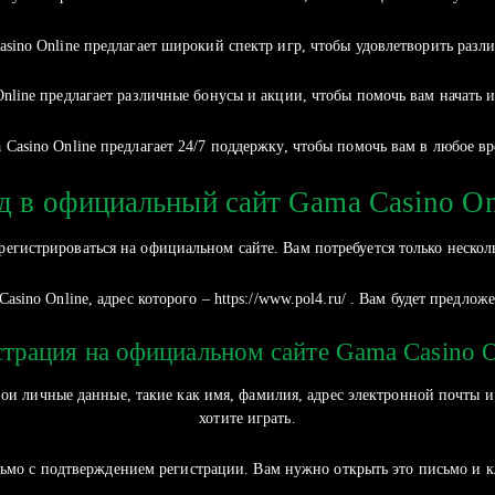
asino Online предлагает широкий спектр игр, чтобы удовлетворить разл
nline предлагает различные бонусы и акции, чтобы помочь вам начать
 Casino Online предлагает 24/7 поддержку, чтобы помочь вам в любое вр
д в официальный сайт Gama Casino On
регистрироваться на официальном сайте. Вам потребуется только несколь
ino Online, адрес которого – https://www.pol4.ru/ . Вам будет предложе
страция на официальном сайте Gama Casino O
ои личные данные, такие как имя, фамилия, адрес электронной почты и
хотите играть.
ьмо с подтверждением регистрации. Вам нужно открыть это письмо и кл