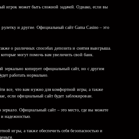
ый игрок может быть сложной задачей. Однако, если вы
, рулетку и другие. Официальный сайт Gama Casino – это
также о различных способах депозита и снятия выигрыша.
которые могут помочь вам увеличить свой банк.
рый зеркально копирует официальный сайт, но с другим
будет работать нормально.
йти все, что вам нужно для комфортной игры, а также
чае, если официальный сайт будет заблокирован.
 зеркало. Официальный сайт – это место, где вы можете
ю и надежностью.
тной игры, а также обеспечить себя безопасностью и
деньги.