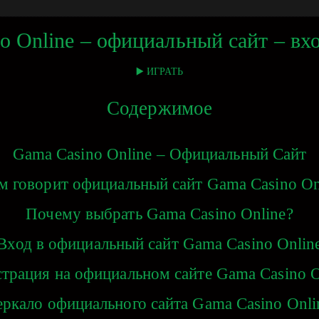
o Online – официальный сайт – вхо
▶️ ИГРАТЬ
Содержимое
Gama Casino Online – Официальный Сайт
м говорит официальный сайт Gama Casino On
Почему выбрать Gama Casino Online?
Вход в официальный сайт Gama Casino Onlin
страция на официальном сайте Gama Casino O
еркало официального сайта Gama Casino Onli