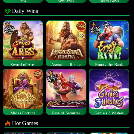
JetX
SixSixSix
Beam Boys
Daily Wins
Sword of Ares
Asgardian Rising
Empty the Bank
Midas Fortune
Rise of Samurai
Genie's 3 Wishes
Hot Games