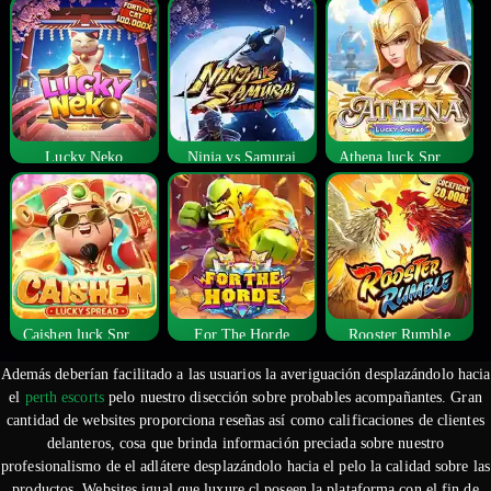
Lucky Neko
Ninja vs Samurai
Athena luck Spread
Caishen luck Spread
For The Horde
Rooster Rumble
Además deberían facilitado a las usuarios la averiguación desplazándolo hacia
el
perth escorts
pelo nuestro disección sobre probables acompañantes. Gran
cantidad de websites proporciona reseñas así­ como calificaciones de clientes
delanteros, cosa que brinda información preciada sobre nuestro
profesionalismo de el adlátere desplazándolo hacia el pelo la calidad sobre las
productos.
Websites igual que luxure.cl poseen la plataforma con el fin de