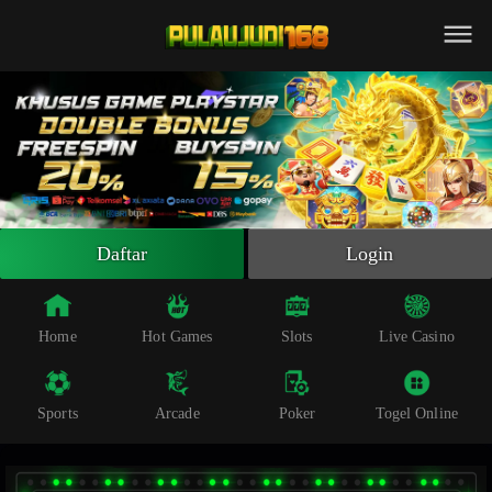
Beranda
Slot Online
Live Casino
Sportsbook
Arcade
Togel Online
Daftar
Login
Poker
Whatsapp
Home
Hot Games
Slots
Live Casino
Telegram
Sports
Arcade
Poker
Togel Online
Livechat