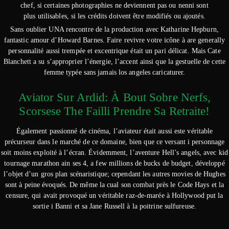
chef, si certaines photographies ne deviennent pas ou nenni sont
plus utilisables, si les crédits doivent être modifiés ou ajoutés.
Sans oublier UNA rencontre de la production avec Katharine Hepburn,
fantastic amour d’Howard Barnes. Faire revivre votre icône à are generally
personnalité aussi trempée et excentrique était un pari délicat. Mais Cate
Blanchett a su s’approprier l’énergie, l’accent ainsi que la gestuelle de cette
femme typée sans jamais los angeles caricaturer.
Aviator Sur Ardid: À Bout Sobre Nerfs,
Scorsese The Failli Prendre Sa Retraite!
Également passionné de cinéma, l’aviateur était aussi este véritable
précurseur dans le marché de ce domaine, bien que ce versant i personnage
soit moins exploité à l’écran. Évidemment, l’aventure Hell’s angels, avec kid
tournage marathon ain ses 4, a few millions de bucks de budget, développé
l’objet d’un gros plan scénaristique; cependant les autres movies de Hughes
sont à peine évoqués. De même la cual son combat près le Code Hays et la
censure, qui avait provoqué un véritable raz-de-marée à Hollywood put la
sortie i Banni et sa Jane Russell à la poitrine sulfureuse.