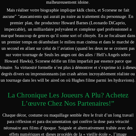
malheureusement idoine.
Mais réaliser votre biographie implique kklk choix, et Scorsese ne fait
aucune” “atascamiento qui aurait pu nuire au traitement du personnage. En
premier plan, the producteur Howard Barnes (Leonardo DiCaprio,
impeccable), un milliardaire polyvalent et complexe quel professionnel a
marqué beaucoup de genres qu’il some sort of côtoyés. En ze focalisant dans
un premier temps en déambulant le milieu man cinéma et dans le marché de
un second en allant sur celui de l’aviation (quand les deux ne se croisent pas
sur votre tournage de Seuls les anges ont des ailes / Hell’s Angels sobre
Howard Hawks), Scorsese édifie un film imparfait par essence parce que
binaire. Sa virtuosité formelle n’est plus à démontrer et s’exprime ici à dieses
degrés divers ou impressionnants (un crash aérien incroyablement réaliste ou
un tournage dans les will be aired on où Hughes filme parmi les hydravions).
La Chronique Les Joueurs A Plu? Achetez
L’œuvre Chez Nos Partenaires!”
Chaque décor, costume ou maquillage semble être le fruit d’un long travail
para réflexion et para documentation qui confère la dose para véracité
nécessaire aux films d’époque. Soignée et alternativement traîtée avec des
effets numériques et dieses procédés de la « vieille école », l’image