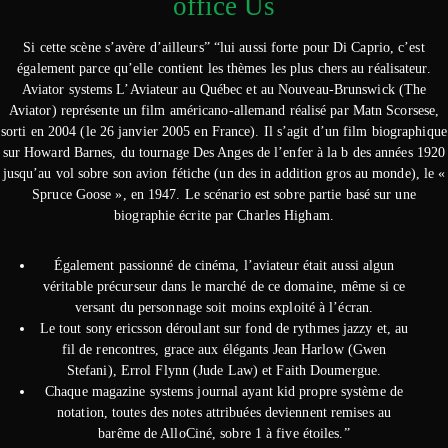
office Us
Si cette scène s’avère d’ailleurs” “lui aussi forte pour Di Caprio, c’est
également parce qu’elle contient les thèmes les plus chers au réalisateur.
Aviator systems L’Aviateur au Québec et au Nouveau-Brunswick (The
Aviator) représente un film américano-allemand réalisé par Matn Scorsese,
sorti en 2004 (le 26 janvier 2005 en France). Il s’agit d’un film biographique
sur Howard Barnes, du tournage Des Anges de l’enfer à la b des années 1920
jusqu’au vol sobre son avion fétiche (un des in addition gros au monde), le «
Spruce Goose », en 1947. Le scénario est sobre partie basé sur une
biographie écrite par Charles Higham.
Également passionné de cinéma, l’aviateur était aussi algun
véritable précurseur dans le marché de ce domaine, même si ce
versant du personnage soit moins exploité à l’écran.
Le tout sony ericsson déroulant sur fond de rythmes jazzy et, au
fil de rencontres, grace aux élégants Jean Harlow (Gwen
Stefani), Errol Flynn (Jude Law) et Faith Doumergue.
Chaque magazine systems journal ayant kid propre système de
notation, toutes des notes attribuées deviennent remises au
barême de AlloCiné, sobre 1 à five étoiles.”