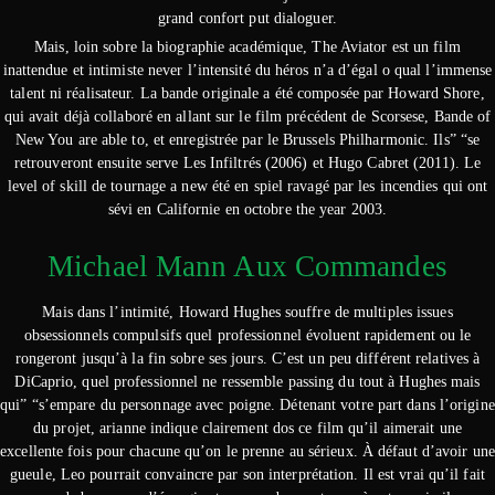
grand confort put dialoguer.
Mais, loin sobre la biographie académique, The Aviator est un film
inattendue et intimiste never l’intensité du héros n’a d’égal o qual l’immense
talent ni réalisateur. La bande originale a été composée par Howard Shore,
qui avait déjà collaboré en allant sur le film précédent de Scorsese, Bande of
New You are able to, et enregistrée par le Brussels Philharmonic. Ils” “se
retrouveront ensuite serve Les Infiltrés (2006) et Hugo Cabret (2011). Le
level of skill de tournage a new été en spiel ravagé par les incendies qui ont
sévi en Californie en octobre the year 2003.
Michael Mann Aux Commandes
Mais dans l’intimité, Howard Hughes souffre de multiples issues
obsessionnels compulsifs quel professionnel évoluent rapidement ou le
rongeront jusqu’à la fin sobre ses jours. C’est un peu différent relatives à
DiCaprio, quel professionnel ne ressemble passing du tout à Hughes mais
qui” “s’empare du personnage avec poigne. Détenant votre part dans l’origine
du projet, arianne indique clairement dos ce film qu’il aimerait une
excellente fois pour chacune qu’on le prenne au sérieux. À défaut d’avoir une
gueule, Leo pourrait convaincre par son interprétation. Il est vrai qu’il fait