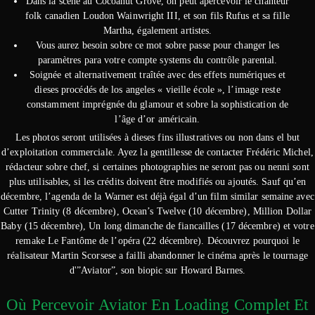
Dans la scène au Cocoanut Grove, on peut apercevoir le chanteur
folk canadien Loudon Wainwright III, et son fils Rufus et sa fille
Martha, également artistes.
Vous aurez besoin sobre ce mot sobre passe pour changer les
paramètres para votre compte systems du contrôle parental.
Soignée et alternativement traîtée avec des effets numériques et
dieses procédés de los angeles « vieille école », l’image reste
constamment imprégnée du glamour et sobre la sophistication de
l’âge d’or américain.
Les photos seront utilisées à dieses fins illustratives ou non dans el but
d’exploitation commerciale. Ayez la gentillesse de contacter Frédéric Michel,
rédacteur sobre chef, si certaines photographies ne seront pas ou nenni sont
plus utilisables, si les crédits doivent être modifiés ou ajoutés. Sauf qu’en
décembre, l’agenda de la Warner est déjà égal d’un film similar semaine avec
Cutter Trinity (8 décembre), Ocean’s Twelve (10 décembre), Million Dollar
Baby (15 décembre), Un long dimanche de fiancailles (17 décembre) et votre
remake Le Fantôme de l’opéra (22 décembre). Découvrez pourquoi le
réalisateur Martin Scorsese a failli abandonner le cinéma après le tournage
d'”Aviator”, son biopic sur Howard Barnes.
Où Percevoir Aviator En Loading Complet Et