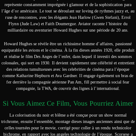
représente constamment imprégnée i glamour et de la sophistication para
l’âge d’or américain. Le tout se déroulant sur loving de rythmes jazzy et, au
ruse de rencontres, avec les élégants Jean Harlow (Gwen Stefani), Errol
Flynn (Jude Law) et Faith Doumergue. Aviator raconte l’histoire du
milliardaire ou aventurier Howard Hughes sur une période de 20 ans.
Howard Hughes se révèle être un richissime homme d’affaires, passionné
equiparable les avions et le cinéma. À la fin dieses années 1920, elle produit
et réalise le film Des Anges de l’enfer, dans lequel il investit des sommes
colossales, qui sort en 1930. Il devient rapidement une célébrité et entretient
des relations tumultueuses avec les celebrities de cinéma para l’époque
comme Katharine Hepburn et Ava Gardner. Il engage également un bras de
fer derrière la compagnie aérienne Pan Am, fill permettre à social fear
compagnie, la TWA, de couvrir des lignes à l’international.
Si Vous Aimez Ce Film, Vous Pourriez Aimer
La colorisation du noir et blême a été conçue pour un show normal
trichrome, ensuite l’ensemble, montage dieses images anciennes ainsi que de
celles tournées pour le movie, corrigé pour coller à un rendu technicolor
bichrome, en rapport avec los angeles technologie de l’époque. Scorsese a