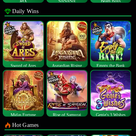
JetX
SixSixSix
Beam Boys
Daily Wins
Sword of Ares
Asgardian Rising
Empty the Bank
Midas Fortune
Rise of Samurai
Genie's 3 Wishes
Hot Games