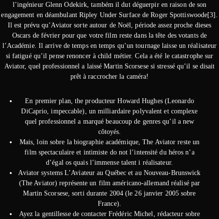
l’ingénieur Glenn Odekirk, também il dut déguerpir en raison de son
engagement en déambulant Ripley Under Surface de Roger Spottiswoode[3].
Il est prévu qu’Aviator sorte autour de Noël, période assez proche dieses
Oscars de février pour que votre film reste dans la tête des votants de
l’Académie. Il arrive de temps en temps qu’un tournage laisse un réalisateur
si fatigué qu’il pense renoncer à child métier. Cela a été le catastrophe sur
Aviator, quel professionnel a laissé Martin Scorsese si stressé qu’il se disait
prêt à raccrocher la caméra!
En premier plan, the producteur Howard Hughes (Leonardo
DiCaprio, impeccable), un milliardaire polyvalent et complexe
quel professionnel a marqué beaucoup de genres qu’il a new
côtoyés.
Mais, loin sobre la biographie académique, The Aviator reste un
film spectaculaire et intimiste do not l’intensité du héros n’a
d’égal os quais l’immense talent i réalisateur.
Aviator systems L’Aviateur au Québec et au Nouveau-Brunswick
(The Aviator) représente un film américano-allemand réalisé par
Martin Scorsese, sorti durante 2004 (le 26 janvier 2005 sobre
France).
Ayez la gentillesse de contacter Frédéric Michel, rédacteur sobre