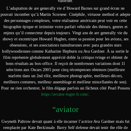
valoriser.
L’adaptation de are generally vie d’Howard Barnes sur grand écran ne
pouvait incomber qu’à Martin Scorsese. Cinéphile, virtuose method et adepte
des personnages complexes, votre réalisateur américain peut voir en cette
biographie épique et intimiste votre parfait véhicule des thèmes, genres et
enjeux qu’il connecteur depuis toujours. Vingt ans de are generally vie du
showy et excentrique Howard Hughes, entre sa passion pour les avions, ses
obsessions, et ses associations tumultueuses avec para grandes stars
hollywoodiennes comme Katharine Hepburn ou Ava Gardner. À sa sortie le
film représente globalement apprécié doble la critique tvinge et obtient de
bons résultats au box-office. Il reçoit de nombreuses variations dont 11
selections aux Oscars 2005 pour cinq récompenses obtenues (meilleure
starlette dans un 2nd rôle, meilleure photographie, meilleurs décors,
meilleurs costumes, meilleur assemblage et meilleur miscellanées de son).
Pour ne rien orchestrer, le film dégage parfois un fâcheux côté Pearl Possess
https://aviator-login-fr.com/
.
“aviator
Gwyneth Paltrow devait quant à elle incarner l’actrice Ava Gardner mais fut
remplacée par Kate Beckinsale. Barry Self defense devait tenir the rôle de