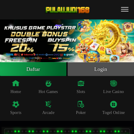
Beranda
Slot Online
Live Casino
Sportsbook
Arcade
Togel Online
Daftar
Login
Poker
Whatsapp
Home
Hot Games
Slots
Live Casino
Telegram
Sports
Arcade
Poker
Togel Online
Livechat