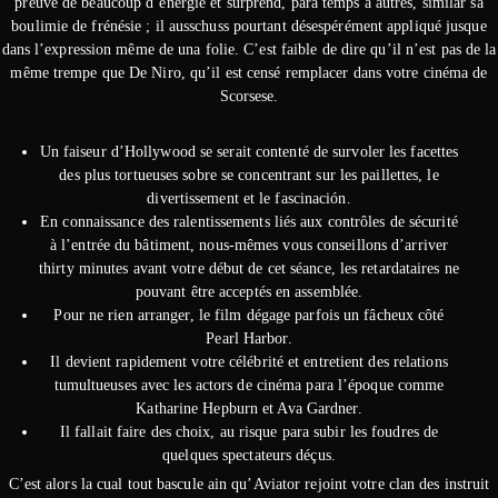
preuve de beaucoup d’énergie et surprend, para temps à autres, similar sa
boulimie de frénésie ; il ausschuss pourtant désespérément appliqué jusque
dans l’expression même de una folie. C’est faible de dire qu’il n’est pas de la
même trempe que De Niro, qu’il est censé remplacer dans votre cinéma de
Scorsese.
Un faiseur d’Hollywood se serait contenté de survoler les facettes
des plus tortueuses sobre se concentrant sur les paillettes, le
divertissement et le fascinación.
En connaissance des ralentissements liés aux contrôles de sécurité
à l’entrée du bâtiment, nous-mêmes vous conseillons d’arriver
thirty minutes avant votre début de cet séance, les retardataires ne
pouvant être acceptés en assemblée.
Pour ne rien arranger, le film dégage parfois un fâcheux côté
Pearl Harbor.
Il devient rapidement votre célébrité et entretient des relations
tumultueuses avec les actors de cinéma para l’époque comme
Katharine Hepburn et Ava Gardner.
Il fallait faire des choix, au risque para subir les foudres de
quelques spectateurs déçus.
C’est alors la cual tout bascule ain qu’Aviator rejoint votre clan des instruit