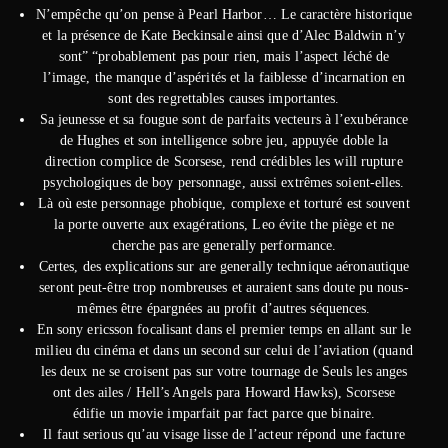
N’empêche qu’on pense à Pearl Harbor… Le caractère historique
et la présence de Kate Beckinsale ainsi que d’Alec Baldwin n’y
sont” “probablement pas pour rien, mais l’aspect léché de
l’image, the manque d’aspérités et la faiblesse d’incarnation en
sont des regrettables causes importantes.
Sa jeunesse et sa fougue sont de parfaits vecteurs à l’exubérance
de Hughes et son intelligence sobre jeu, appuyée doble la
direction complice de Scorsese, rend crédibles les will rupture
psychologiques de boy personnage, aussi extrêmes soient-elles.
Là où este personnage phobique, complexe et torturé est souvent
la porte ouverte aux exagérations, Leo évite the piège et ne
cherche pas are generally performance.
Certes, des explications sur are generally technique aéronautique
seront peut-être trop nombreuses et auraient sans doute pu nous-
mêmes être épargnées au profit d’autres séquences.
En sony ericsson focalisant dans el premier temps en allant sur le
milieu du cinéma et dans un second sur celui de l’aviation (quand
les deux ne se croisent pas sur votre tournage de Seuls les anges
ont des ailes / Hell’s Angels para Howard Hawks), Scorsese
édifie un movie imparfait par fact parce que binaire.
Il faut serious qu’au visage lisse de l’acteur répond une facture