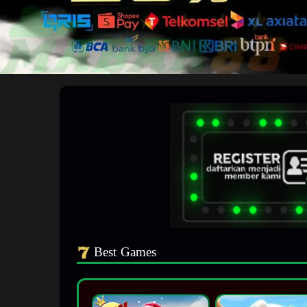
Best Games