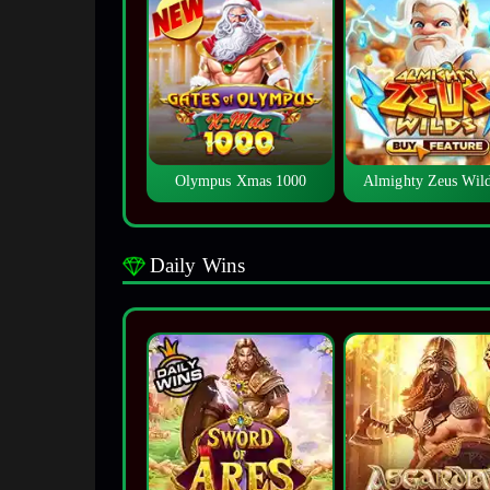
Olympus Xmas 1000
Almighty Zeus Wi
Daily Wins