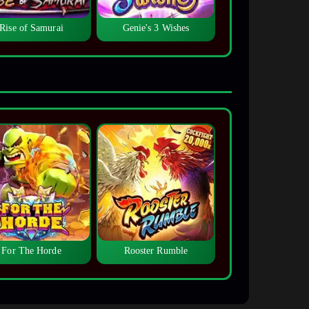
Rise of Samurai
Genie's 3 Wishes
For The Horde
Rooster Rumble