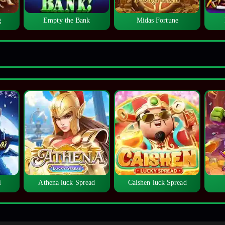
g
Empty the Bank
Midas Fortune
i
Athena luck Spread
Caishen luck Spread