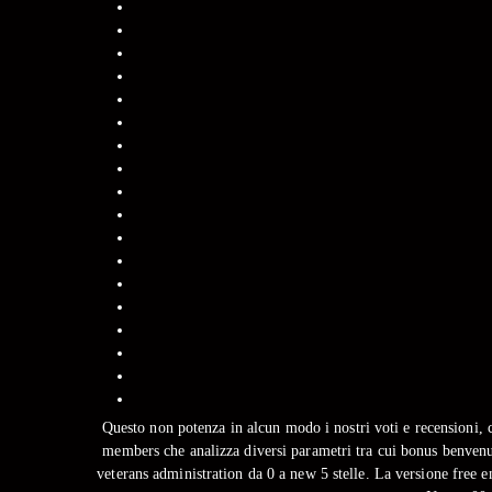
Questo non potenza in alcun modo i nostri voti e recensioni, c
members che analizza diversi parametri tra cui bonus benvenut
veterans administration da 0 a new 5 stelle. La versione free 