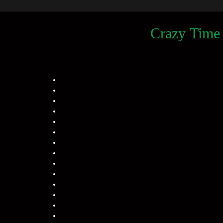
Crazy Time 