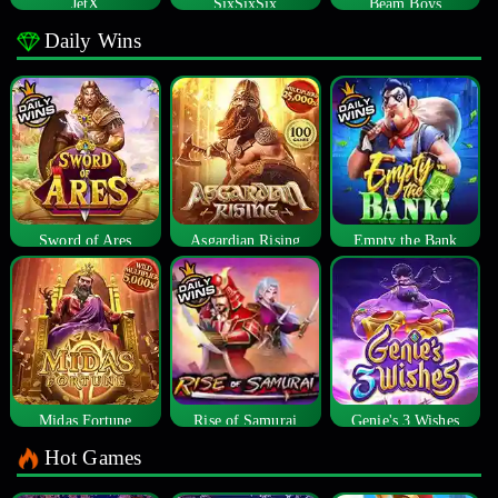
JetX
SixSixSix
Beam Boys
Daily Wins
Sword of Ares
Asgardian Rising
Empty the Bank
Midas Fortune
Rise of Samurai
Genie's 3 Wishes
Hot Games