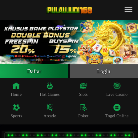
Beranda
Slot Online
Live Casino
Sportsbook
Arcade
Togel Online
Daftar
Login
Poker
Whatsapp
Home
Hot Games
Slots
Live Casino
Telegram
Sports
Arcade
Poker
Togel Online
Livechat