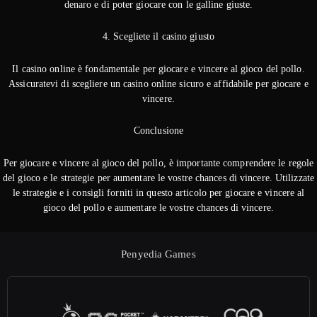
denaro e di poter giocare con le galline giuste.
4. Scegliete il casino giusto
Il casino online è fondamentale per giocare e vincere al gioco del pollo.
Assicuratevi di scegliere un casino online sicuro e affidabile per giocare e
vincere.
Conclusione
Per giocare e vincere al gioco del pollo, è importante comprendere le regole
del gioco e le strategie per aumentare le vostre chances di vincere. Utilizzate
le strategie e i consigli forniti in questo articolo per giocare e vincere al
gioco del pollo e aumentare le vostre chances di vincere.
Penyedia Games