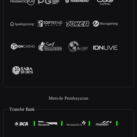
Metode Pembayaran
Transfer Bank