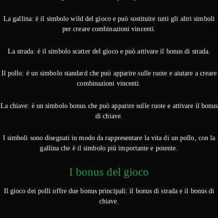
La gallina: è il simbolo wild del gioco e può sostituire tutti gli altri simboli
per creare combinazioni vincenti.
La strada: è il simbolo scatter del gioco e può attivare il bonus di strada.
Il pollo: è un simbolo standard che può apparire sulle ruote e aiutare a creare
combinazioni vincenti.
La chiave: è un simbolo bonus che può apparire sulle ruote e attivare il bonus
di chiave.
I simboli sono disegnati in modo da rappresentare la vita di un pollo, con la
gallina che è il simbolo più importante e potente.
I bonus del gioco
Il gioco dei polli offre due bonus principali: il bonus di strada e il bonus di
chiave.