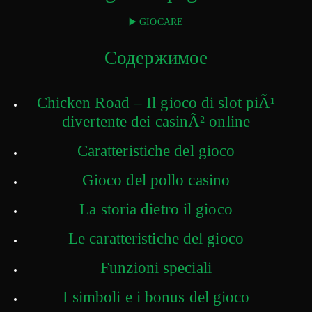
▶️ GIOCARE
Содержимое
Chicken Road – Il gioco di slot piÃ¹
divertente dei casinÃ² online
Caratteristiche del gioco
Gioco del pollo casino
La storia dietro il gioco
Le caratteristiche del gioco
Funzioni speciali
I simboli e i bonus del gioco