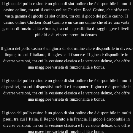
Il gioco del pollo casino è un gioco di slot online che è disponibile in molti
casino online, tra cui il casino online Chicken Road Casino, che offre una
vasta gamma di giochi di slot online, tra cui il gioco del pollo casino. Il
casino online Chicken Road Casino è un casino online che offre una vasta
gamma di funzionalità e bonus, tra cui la possibilità di raggiungere i livelli
più alti e di vincere premi in denaro.
Il gioco del pollo casino è un gioco di slot online che è disponibile in diverse
lingue, tra cui l’italiano, il inglese e il francese. Il gioco è disponibile in
diverse versioni, tra cui la versione classica e la versione deluxe, che offre
una maggiore varietà di funzionalità e bonus.
Il gioco del pollo casino è un gioco di slot online che è disponibile in molti
dispositivi, tra cui i dispositivi mobili e i computer. Il gioco è disponibile in
diverse versioni, tra cui la versione classica e la versione deluxe, che offre
una maggiore varietà di funzionalità e bonus.
Il gioco del pollo casino è un gioco di slot online che è disponibile in molti
paesi, tra cui l’Italia, il Regno Unito e la Francia. Il gioco è disponibile in
diverse versioni, tra cui la versione classica e la versione deluxe, che offre
una maggiore varietà di funzionalità e bonus.