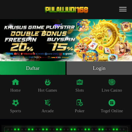
Beranda
Slot Online
Live Casino
Sportsbook
Arcade
Togel Online
Daftar
Login
Poker
Whatsapp
Home
Hot Games
Slots
Live Casino
Telegram
Sports
Arcade
Poker
Togel Online
Livechat