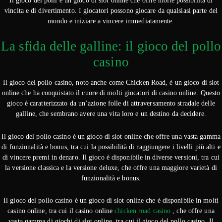
Il gioco dei polli è un gioco di slot online che offre molte possibilità di
vincita e di divertimento. I giocatori possono giocare da qualsiasi parte del
mondo e iniziare a vincere immediatamente.
La sfida delle galline: il gioco del pollo
casino
Il gioco del pollo casino, noto anche come Chicken Road, è un gioco di slot
online che ha conquistato il cuore di molti giocatori di casino online. Questo
gioco è caratterizzato da un’azione folle di attraversamento stradale delle
galline, che sembrano avere una vita loro e un destino da decidere.
Il gioco del pollo casino è un gioco di slot online che offre una vasta gamma
di funzionalità e bonus, tra cui la possibilità di raggiungere i livelli più alti e
di vincere premi in denaro. Il gioco è disponibile in diverse versioni, tra cui
la versione classica e la versione deluxe, che offre una maggiore varietà di
funzionalità e bonus.
Il gioco del pollo casino è un gioco di slot online che è disponibile in molti
casino online, tra cui il casino online
chicken road casino
, che offre una
vasta gamma di giochi di slot online, tra cui il gioco del pollo casino. Il