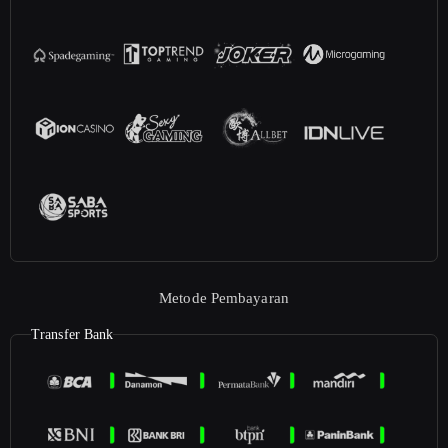
Metode Pembayaran
Transfer Bank