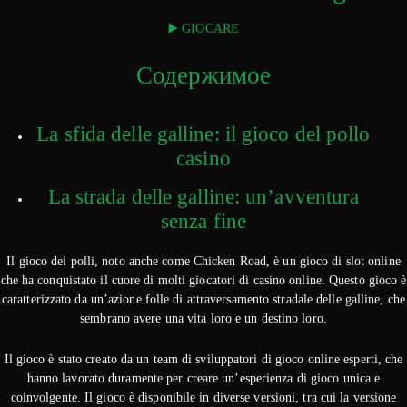
▶️ GIOCARE
Содержимое
La sfida delle galline: il gioco del pollo
casino
La strada delle galline: un’avventura
senza fine
Il gioco dei polli, noto anche come Chicken Road, è un gioco di slot online
che ha conquistato il cuore di molti giocatori di casino online. Questo gioco è
caratterizzato da un’azione folle di attraversamento stradale delle galline, che
sembrano avere una vita loro e un destino loro.
Il gioco è stato creato da un team di sviluppatori di gioco online esperti, che
hanno lavorato duramente per creare un’esperienza di gioco unica e
coinvolgente. Il gioco è disponibile in diverse versioni, tra cui la versione