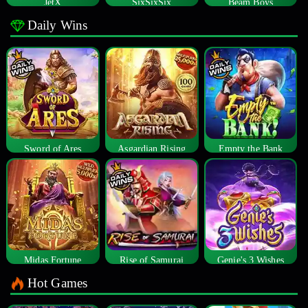
JetX
SixSixSix
Beam Boys
Daily Wins
Sword of Ares
Asgardian Rising
Empty the Bank
Midas Fortune
Rise of Samurai
Genie's 3 Wishes
Hot Games