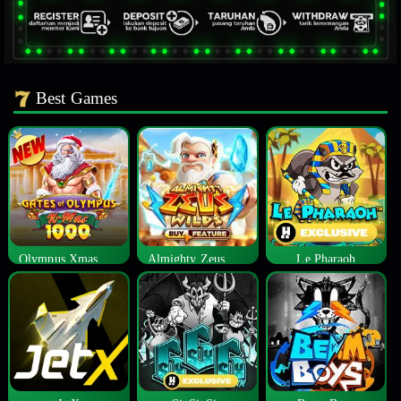
Best Games
Olympus Xmas 1000
Almighty Zeus Wilds™
Le Pharaoh