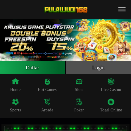
Beranda
Slot Online
Live Casino
Sportsbook
Arcade
Togel Online
Daftar
Login
Poker
Whatsapp
Home
Hot Games
Slots
Live Casino
Telegram
Sports
Arcade
Poker
Togel Online
Livechat