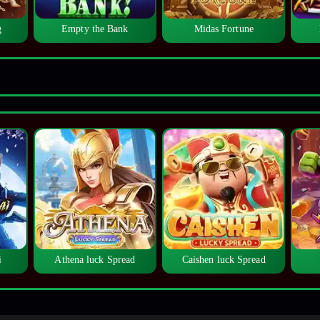
g
Empty the Bank
Midas Fortune
i
Athena luck Spread
Caishen luck Spread