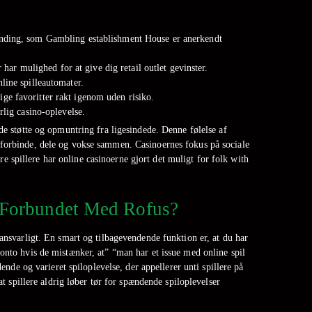
spænding, som Gambling establishment House er anerkendt
ar mulighed for at give dig retail outlet gevinster.
line spilleautomater.
lige favoritter rakt igenom uden risiko.
rlig casino-oplevelse.
nde støtte og opmuntring fra ligesindede. Denne følelse af
 forbinde, dele og vokse sammen. Casinoernes fokus på sociale
re spillere har online casinoerne gjort det muligt for folk with
r Forbundet Med Rofus?
 ansvarligt. En smart og tilbagevendende funktion er, at du har
konto hvis de mistænker, at” “man har et issue med online spil
nde og varieret spiloplevelse, der appellerer unti spillere på
t spillere aldrig løber tør for spændende spiloplevelser