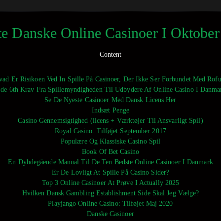
te Danske Online Casinoer I Oktober
Content
vad Er Risikoen Ved In Spille På Casinoer, Der Ikke Ser Forbundet Med Rofu
de 6th Krav Fra Spillemyndigheden Til Udbydere Af Online Casino I Danma
Se De Nyeste Casinoer Med Dansk Licens Her
Indsæt Penge
Casino Gennemsigtighed (licens + Værktøjer Til Ansvarligt Spil)
Royal Casino: Tilføjet September 2017
Populære Og Klassiske Casino Spil
Book Of Bet Casino
En Dybdegående Manual Til De Ten Bedste Online Casinoer I Danmark
Er De Lovligt At Spille På Casino Sider?
Top 3 Online Casinoer At Prøve I Actually 2025
Hvilken Dansk Gambling Establishment Side Skal Jeg Vælge?
Playjango Online Casino: Tilføjet Maj 2020
Danske Casinoer