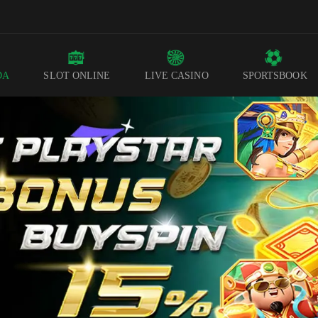
DA
SLOT ONLINE
LIVE CASINO
SPORTSBOOK