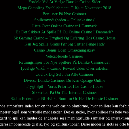
Fordele Ved At Vælge Danske Casino Sider
Mega Gambling Establishment: Tilføjet November 2018
Bonusser På Nye Casinoer
Spillemyndigheden – Onlinekasino (
Liste Over Online Casinoer I Danmark
Er Det Sikkert At Spille På Ou Online Casino I Danmark?
Sk Gaming Casino – Tryghed Og Erfaring Hos Casino House
Kan Jeg Spille Gratis Før Jeg Sætter Penge Ind?
Casino Bonus Uden Omsætningskrav
Veletablerede Casinoer
Retningslinjer For Nye Spillere På Danske Casinosider
Tydelige Vilkår – Casino Reward Uden Overraskelser
Udeluk Dig Selv Fra Alle Casinoer
Diverse Danske Casinoer Du Kan Opdage Online
Trygt Spil – Vores Prioritet Hos Casino House
Sikkerhed På On The Internet Casinoer
Sådan Bedømmer Ni Hvilke Som Im Or Her De Bedste Casinoer
rende atmosfære inden for on the web casino platforme, hvor spillere kan forb
ungerer også som virtuelle mødesteder. Det er steder, hvor spillere fra hele 
ard to spil kan mødes og engagere sej i meningsfulde samtaler og interaktion
deres imponerende grafik, lyd og spilfunktioner. Disse moderne slots er ofte 