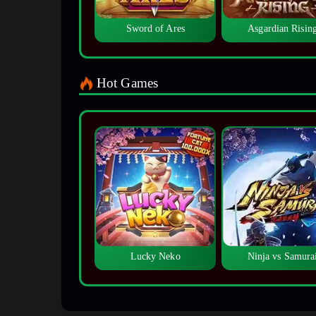
Sword of Ares
Asgardian Risin
Hot Games
Lucky Neko
Ninja vs Samura