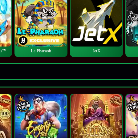
lds™
Le Pharaoh
JetX