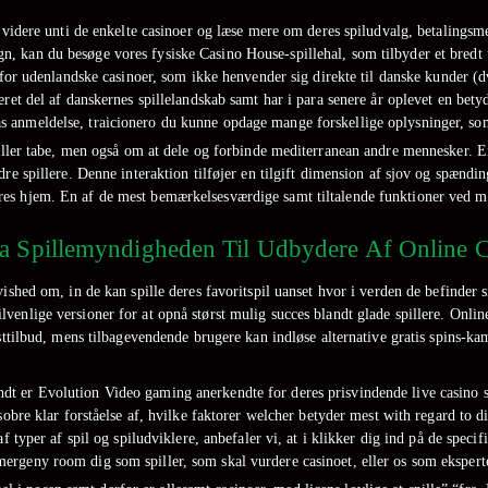
videre unti de enkelte casinoer og læse mere om deres spiludvalg, betalingsme
, kan du besøge vores fysiske Casino House-spillehal, som tilbyder et bredt 
or udenlandske casinoer, som ikke henvender sig direkte til danske kunder (d
ret del af danskernes spillelandskab samt har i para senere år oplevet en betyd
s anmeldelse, traicionero du kunne opdage mange forskellige oplysninger, som 
ler tabe, men også om at dele og forbinde mediterranean andre mennesker. En a
re spillere. Denne interaktion tilføjer en tilgift dimension af sjov og spænding
res hjem. En af de mest bemærkelsesværdige samt tiltalende funktioner ved mang
a Spillemyndigheden Til Udbydere Af Online 
ished om, in de kan spille deres favoritspil uanset hvor i verden de befinder s
ilvenlige versioner for at opnå størst mulig succes blandt glade spillere. Onl
ttilbud, mens tilbagevendende brugere kan indløse alternative gratis spins-ka
t er Evolution Video gaming anerkendte for deres prisvindende live casino s
sobre klar forståelse af, hvilke faktorer welcher betyder mest with regard to di
af typer af spil og spiludviklere, anbefaler vi, at i klikker dig ind på de spec
ergeny room dig som spiller, som skal vurdere casinoet, eller os som ekspert