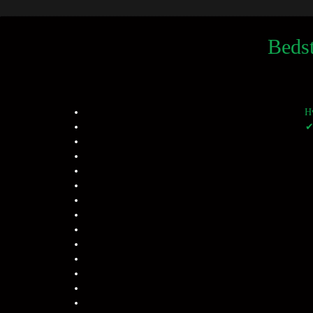
Beds
H
✔