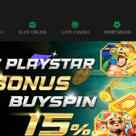
DA
SLOT ONLINE
LIVE CASINO
SPORTSBOOK