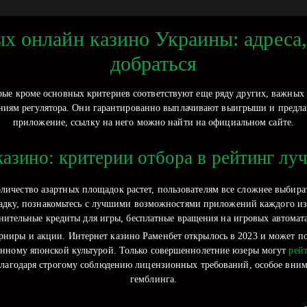
х онлайн казино Украины: адреса, 
добраться
орые кроме основных критериев соответствуют еще ряду других, важных
ниям регулятора. Они гарантированно выплачивают выигрыши и предлаг
приложение, ссылку на него можно найти на официальном сайте.
азино: критерии отбора в рейтинг лу
личество азартных площадок растет, пользователям все сложнее выбира
дку, познакомьтесь с лучшими возможностями приложений каждого из 
лнительные кредиты для игры, бесплатные вращения на игровых автомат
ниры и акции. Интернет казино Раменбет открылось в 2023 и может по
енному японской культурой. Только совершеннолетние юзеры могут
рей
 Благодаря строгому соблюдению лицензионных требований, особое вни
гемблинга.