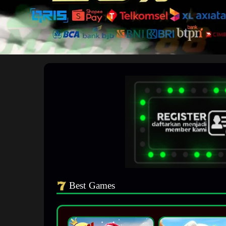
Best Games