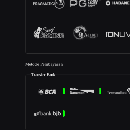
Metode Pembayaran
Transfer Bank