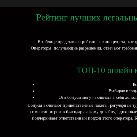
Рейтинг лучших легальны
В таблице представлен рейтинг казино рунета, кот
Операторы, получающие разрешения, отвечают требова
ТОП-10 онлайн к
Ко
Выбирая площа
Эти бонусы могут включать в себя допо
Бонусы включают приветственные пакеты, регулярные тур
симпатии игроков благодаря яркому дизайну, вдохновл
подчеркивает ответственный подход этого оператора.