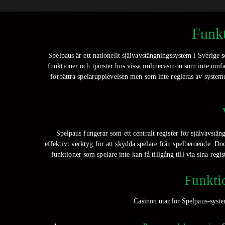
Funkt
Spelpaus är ett nationellt självavstängningssystem i Sverige s
funktioner och tjänster hos vissa onlinecasinon som inte omf
förbättra spelarupplevelsen men som inte regleras av systemet
Spelpaus fungerar som ett centralt register för självavstäng
effektivt verktyg för att skydda spelare från spelberoende. Do
funktioner som spelare inte kan få tillgång till via sina reg
Funkti
Casinon utanför Spelpaus-system