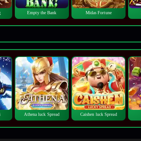
g
Empty the Bank
Midas Fortune
i
Athena luck Spread
Caishen luck Spread