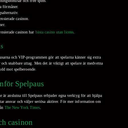
ningsbonusar och free spins.
a förmåner.
salternativ.
ensierade casinon.
ner.
ensierade casinon har
bästa casino utan licens
.
us
bonusarna och VIP-programmen gör att spelarna känner sig extra
och snabbare uttag. Men det är viktigt att spelare är medvetna
skydd mot spelberoende.
anför Spelpaus
 är anslutna till Spelpaus erbjuder egna verktyg för att hjälpa
a tar ansvar och väljer seriösa aktörer. För mer information om
rån
The New York Times
.
ch casinon