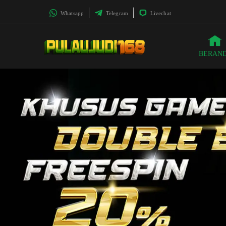
Whatsapp
Telegram
Livechat
BERAN