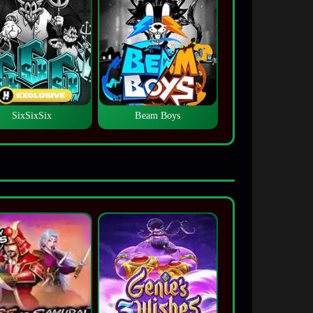
SixSixSix
Beam Boys