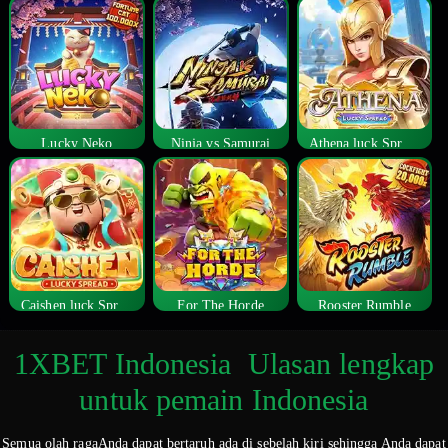
Lucky Neko
Ninja vs Samurai
Athena luck Spread
Caishen luck Spread
For The Horde
Rooster Rumble
1XBET Indonesia ️ Ulasan lengkap
untuk pemain Indonesia
Semua olah ragaAnda dapat bertaruh ada di sebelah kiri sehingga Anda dapat