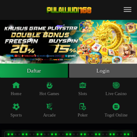
Beranda
Slot Online
Live Casino
Sportsbook
Arcade
Togel Online
Daftar
Login
Poker
Whatsapp
Home
Hot Games
Slots
Live Casino
Telegram
Sports
Arcade
Poker
Togel Online
Livechat