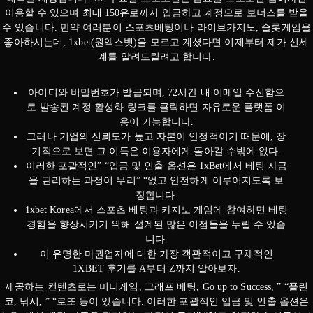
이용할 수 있으며 최대 150유로까지 입금하고 계정으로 보너스를 받을
수 있습니다. 만약 여러분이 스포츠베팅이나 라이브카지노, 슬롯게임을
좋아하시는데, 1xbet(원엑스벳)을 모르고 계셨다면 이제부터 제가 신세
계를 알려드릴려고 합니다.
아이디와 비밀번호가 발급되며, 72시간 내 이메일 수신함으
로 발송된 계정 활성화 링크를 클릭하면 자유로운 플랫폼 이
용이 가능합니다.
그러나 기업의 신뢰도가 높고 자본이 안정적이기 때문에, 장
기적으로 보면 그 이득은 이용자에게 돌아갈 수밖에 없다.
이러한 포괄적인” “입금 및 인출 옵션은 1xBet에서 베팅 자금
을 관리하는 과정이 무리” “없고 안전하게 이루어지도록 보
장합니다.
1xbet Korea에서 스포츠 베팅과 카지노 게임에 참여하면 베팅
경험을 향상시키기 위해 설계된 많은 이점들을 누릴 수 있습
니다.
이 유명한 마권업자에 대한 가장 객관적이고 구체적인
1XBET 후기를 A부터 Z까지 알아보자.
제공하는 컨텐츠로는 미니게임, 그래프 베팅, Go up to Success, ” “플린
코, 낚시, ” “로또 등이 있습니다. 이러한 포괄적인 입금 및 인출 옵션은