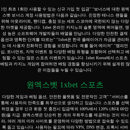
1인 최초 1회만 사용할 수 있는 신규 가입 첫 입금” “보너스에 대한 원엑
스벳 보너스 계정 사용방법은 다음과 같습니다. 진정한 테니스 팬들을
위해 아웃라이트, 핸디캡, 총점 또는 세트 스코어에 국한되지 않는 다양
한 마켓을 제공합니다. 1xbet 온라인 카지노의 슬롯 영역에 뛰어들면, 명
성 높은 소프트웨어 개발자들의 배열을 만납니다. 다양한 안전한 결제
옵션과 명확한 단계를 따르는” “1xbet은 한국 플레이어가 자금을 관리하
는 데 사용자 친화적인 경험을 보장합니다. 예를 들어 메이저” “챔피언
십, 토너먼트, 지역 이벤트 등 다양한 베팅 유형을 포함하여 선택하고 베
팅할 수 있는 많은 스포츠 이벤트가 있습니다. 1xbet Korea에서 스포츠
베팅과 카지노 게임에 참여하면 베팅 경험을 향상시키기 위해 설계된 많
은 이점들을 누릴 수 있습니다.
원엑스벳 1xbet 스포츠
다양한 게임과 베팅 옵션, 안전한 플랫폼 및 전문적인 고객” “서비스를
통해 사용자의 만족도를 최우선으로 생각하고 있습니다. 스포츠를 선택
하였을 경우 신규 회원 첫 충전시 입금액의 100%에서 120% (최대 60만
원)을 지급. 원엑스벳은 단순히 한 개의 우회주소를 제공하는 것이 아니
라, 여러 개의 미러 사이트를 운영하여 다양한 방법으로 접속할 수 있도
록 돕고 있습니다. 사용자는 필요에 따라 VPN, DNS 변경, 프록시 서버