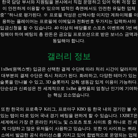
한국 담당 부서와 지원팀을 본사에서 직접 운영하고 있어 먹튀 걱정 없
이 안전하게 이용할 수 있으며 법적인 측면에서도 안전한 유일한 업체
중” “하나로 평가된다. ※ 프로필 작성은 선택사항 이지만 계좌이체를 
용하는 플레이어는 프로필에 이메일과 전화번호 두가지는 입력하셔야
입금신청을 할 수 있습니다. 40 이상의 배당률로 스포츠 이벤트에 5번 베
팅해야 하며 베팅의 총 판돈은 금요일 프로모션으로 받은 보너스 금액과
동일해야 합니다.
갤러리 정보
1xBet(원엑스벳) 입금은 선택한 결제 수단에 따라 처리 시간이 달라지며
대부분의 결제 수단은 즉시 처리가 된다. 화려하고, 다양한 테마가 있는
슬롯을 만나볼 수 있고, 3D 슬롯까지 갖춰 생동감 있게 이용이 가능하다.
단순성과 신뢰성은 전 세계적으로 1xBet 플랫폼의 엄청난 인기에 기여하
는 핵심 요소였습니다.
또한 한국의 프로축구 K리그, 프로야구 KBO 등 한국 내의 경기만 볼 수
있는 탭이 따로 있어 국내 경기 베팅을 편하게 할 수 있습니다. 1XBET은
세계에서 가장 큰 온라인 카지노 및 스포츠 토토 사이트 중 하나로 전 세
계 다양하고 많은 유저들이 사용하고 있습니다. 또한 이 사이트는 퀴라
소에서 발급한 공식 라이선스를 가지고 있어 합법적으로 운영되는 업체