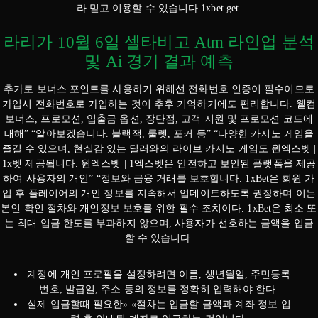
라 믿고 이용할 수 있습니다 1xbet get.
라리가 10월 6일 셀타비고 Atm 라인업 분석
및 Ai 경기 결과 예측
추가로 보너스 포인트를 사용하기 위해선 전화번호 인증이 필수이므로
가입시 전화번호로 가입하는 것이 추후 기억하기에도 편리합니다. 웰컴
보너스, 프로모션, 입출금 옵션, 장단점, 고객 지원 및 프로모션 코드에
대해” “알아보겠습니다. 블랙잭, 룰렛, 포커 등” “다양한 카지노 게임을
즐길 수 있으며, 현실감 있는 딜러와의 라이브 카지노 게임도 원엑스벳 |
1x벳 제공됩니다. 원엑스벳 | 1엑스벳은 안전하고 보안된 플랫폼을 제공
하여 사용자의 개인” “정보와 금융 거래를 보호합니다. 1xBet은 회원 가
입 후 플레이어의 개인 정보를 지속해서 업데이트하도록 권장하며 이는
본인 확인 절차와 개인정보 보호를 위한 필수 조치이다. 1xBet은 최소 또
는 최대 입금 한도를 부과하지 않으며, 사용자가 선호하는 금액을 입금
할 수 있습니다.
계정에 개인 프로필을 설정하려면 이름, 생년월일, 주민등록
번호, 발급일, 주소 등의 정보를 정확히 입력해야 한다.
실제 입금할때 필요한» «절차는 입금할 금액과 계좌 정보 입