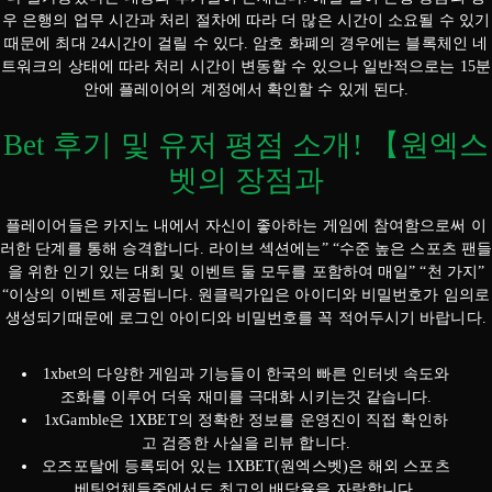
우 은행의 업무 시간과 처리 절차에 따라 더 많은 시간이 소요될 수 있기
때문에 최대 24시간이 걸릴 수 있다. 암호 화폐의 경우에는 블록체인 네
트워크의 상태에 따라 처리 시간이 변동할 수 있으나 일반적으로는 15분
안에 플레이어의 계정에서 확인할 수 있게 된다.
Bet 후기 및 유저 평점 소개! 【원엑스
벳의 장점과
플레이어들은 카지노 내에서 자신이 좋아하는 게임에 참여함으로써 이
러한 단계를 통해 승격합니다. 라이브 섹션에는” “수준 높은 스포츠 팬
을 위한 인기 있는 대회 및 이벤트 둘 모두를 포함하여 매일” “천 가지”
“이상의 이벤트 제공됩니다. 원클릭가입은 아이디와 비밀번호가 임의로
생성되기때문에 로그인 아이디와 비밀번호를 꼭 적어두시기 바랍니다.
1xbet의 다양한 게임과 기능들이 한국의 빠른 인터넷 속도와
조화를 이루어 더욱 재미를 극대화 시키는것 같습니다.
1xGamble은 1XBET의 정확한 정보를 운영진이 직접 확인하
고 검증한 사실을 리뷰 합니다.
오즈포탈에 등록되어 있는 1XBET(원엑스벳)은 해외 스포츠
베팅업체들중에서도 최고의 배당율을 자랑합니다.