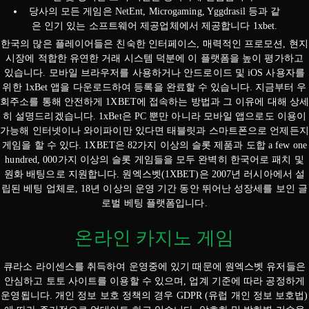
당사의 모든 게임은 NetEnt, Microgaming, Yggdrasil 등과 같
은 인기 있는 소프트웨어 제공업체에서 제공합니다 1xbet.
한국의 많은 플레이어들은 친숙한 인터페이스, 매력적인 프로모션, 현지
시장에 적합한 유연한 거래 시스템 덕분에 이 플랫폼을 높이 평가하고
있습니다. 모바일 브라우저를 사용하거나 안드로이드 및 iOS 사용자를
위한 1xBet 앱을 다운로드하여 등록을 완료할 수 있습니다. 지금부터 우
회주소를 통해 안전하게 1XBET에 접속하는 방법과 그 이유에 대해 상
히 설명드리겠습니다. 1xBet은 PC 뿐만 아니라 모바일 앱으로도 이용이
가능해 인터넷이나 와이파이만 있다면 태블릿과 스마트폰으로 언제든지
게임을 할 수 있다. 1XBET은 82가지 이상의 슬롯 제품과 도합 a few one
hundred, 000가지 이상의 슬롯 게임들을 모두 완벽히 한국어로 패치 및
원화 배팅으로 지원합니다. 원엑스벳(1XBET)은 2007년 러시아에서 설
립된 베팅 업체로, 18년 이상의 운영 기간 동안 뛰어난 성장세를 보인 글
로벌 베팅 플랫폼입니다.
온라인 카지노 게임
큐라소 라이센스를 취득하여 운영중에 있기 때문에 원엑스벳 유저들은
안심하고 토토 사이트를 이용할 수 있으며, 업계 기준에 따라 공정하게
운영됩니다. 개인 정보 보호 정책의 경우 GDPR (유럽 개인 정보 보호법)