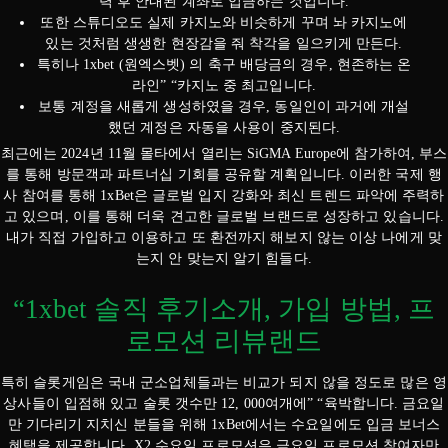
력 후 안내된 계좌로 입금하는 것입니다.
또한 스튜디오도 실제 카지노와 비슷하게 꾸며 놔 카지노에
있는 것처럼 생생한 현장감을 줘 착각을 일으키게 만든다.
특히나 1xbet (원엑스벳) 의 축구 배당금의 경우, 현존하는 온
라인” “카지노 중 최고입니다.
보통 계정을 새롭게 생성하였을 경우, 동일인이 과거에 개설
했던 계정은 자동을 사용이 중지된다.
최근에는 2024년 11월 몰타에서 열리는 SiGMA Europe에 참가하여, 부스
를 통해 방문객과 파트너십 기회를 공유할 계획입니다. 이러한 국제 행
사 참여를 통해 1xBet은 글로벌 입지 강화와 최신 트렌드 파악에 주력하
고 있으며, 이를 통해 더욱 견고한 글로벌 브랜드로 성장하고 있습니다.
내가 직접 가입하고 이용하고 또 환전까지 해보지 않는 이상 나에게 맞
는지 안 맞는지 알기 힘들다.
“1xbet 솔직 후기소개, 가입 방법, 프
로모션 리뷰랜드
특히 슬롯게임은 국내 군소업체들과는 비교가 되지 않을 정도로 많은 영
상사들이 입점해 있고 술롯 갯수만 12, 000여개에” “육박합니다. 금요일
만 기다리기 지치신 분들을 위해 1xBet에서는 수요일에도 입금 보너스
혜택을 제공합니다. X2 수요일 프로모션은 금요일 프로모션 참여자만