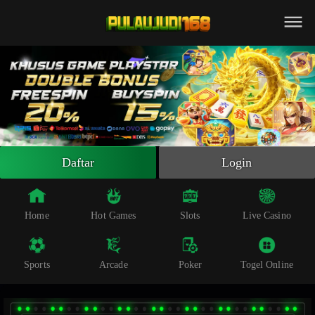
Beranda
Slot Online
Live Casino
Sportsbook
Arcade
Togel Online
Daftar
Login
Poker
Whatsapp
Home
Hot Games
Slots
Live Casino
Telegram
Sports
Arcade
Poker
Togel Online
Livechat