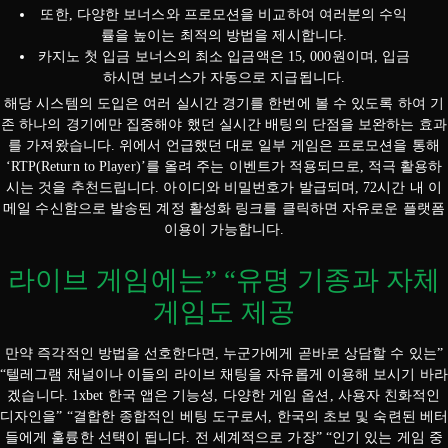
또한, 다양한 보너스와 프로모션을 비교하여 여러분의 수익
률을 높이는 최적의 방법을 제시합니다.
카지노 첫 입금 보너스의 최소 입금액은 15, 000원이며, 입금
하시면 보너스가 자동으로 지급됩니다.
해당 시스템의 도입은 여러 실시간 경기를 한번에 볼 수 있도록 하여 기
존 하나의 경기에만 집중해야 했던 실시간 배팅의 단점을 보완하는 효과
를 가져왔습니다. 위에서 언급했던 대로 일부 게임은 프로모션을 통해
‘RTP(Return to Player)’를 올려 주는 이벤트가 적용되므로, 적극 활용하
시는 것을 추천드립니다. 아이디와 비밀번호가 발급되며, 72시간 내 이
메일 수신함으로 발송된 계정 활성화 링크를 클릭하면 자유로운 플랫폼
이용이 가능합니다.
라이브 게임에는” “유명 기종과 자체
게임도 제공
만약 즉각적인 방법을 선호한다면, 누군가에게 곧바로 상담할 수 있는”
“텔레그램 채널이나 이들의 라이브 채팅을 자유롭게 이용해 보시기 바라
겠습니다. 1xbet 한국 앱은 기능성, 다양한 게임 옵션, 사용자 친화적인
디자인을” “결합한 종합적인 베팅 도구로서, 한국의 초보 및 숙련된 베
들에게 훌륭한 선택이 됩니다. 전 세계적으로 가장” “인기 있는 게임 중