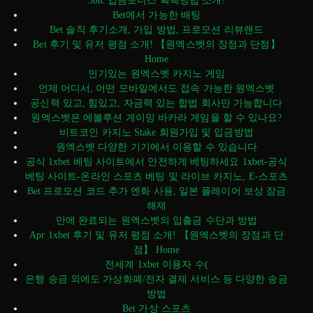
3btc 입금보너스 획득방법 소개!
Bet에서 가능한 배팅
Bet 솔직 후기소개, 가입 방법, 프로모션 리뷰랜드
Bet 후기 및 유저 평점 소개! 【원엑스벳의 장점과 단점】
Home
인기있는 원엑스벳 카지노 게임
언제 어디서, 어떤 모바일에서도 접속 가능한 원엑스벳
공신력 있고, 힘있고, 자금력 있는 합법 회사만 가능합니다
원엑스벳은 에볼루션 게이밍 바카라 게임을 할 수 있나요?
비트코인 카지노 Stake 회원가입 및 입금방법
원엑스벳 다양한 기기에서 이용할 수 있습니다
공식 1xbet 베팅 사이트에서 안전하게 베팅하세요 1xbet-공식
베팅 사이트-온라인 스포츠 베팅 및 라이브 카지노, E-스포츠
Bet 프로모션 코드 추가 엔화 사용, 일본 플레이어 보상 잠금
해제
만에 완료되는 원엑스벳의 입출금 수단과 방법
Apr 1xbet 후기 및 유저 평점 소개! 【원엑스벳의 장점과 단
점】 Home
전세계 1xbet 이용자 수(
은행 송금 외에도 가상화폐/전자 결제 서비스 등 다양한 송금
방법
Bet 가상 스포츠