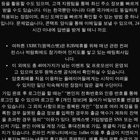
등을 활용할 수도 있으며, 고객 지원팀을 통해 최신 주소 정보를 빠르게
받을 수도 있습니다. 이는 한국뿐만 아니라 다른 국가에서도 동일하게
적용되는 장점이며, 최신 도메인을 빠르게 확인할 수 있는 방법 중 하나
입니다. 문제없습니다, 콘택트 양식을 통해 이메일을 보낼 수 있으며, 24
시간 이내에 답변을 받게 될 테니 까요.
여하튼 1XBET(원엑스벳)은 B2B제휴를 위해 매년 관련 컨퍼
런스나 박람회에도 참가하여 인지도를 쌓고 있는 베팅회사입
니다.
이 외에도 총 40여가지가 넘는 이벤트 및 프로모션이 운영되
고 있으며 모두 원엑스벳 공식에서 확인하실 수 있습니다.
암호화폐를 처음 이용하는 플레이어들에게는 시작이 어려울
수 있지만 일단 익숙해지면 장점이 많은 결제 수단이다.
가입 완료 후 로그인을 할 때는” “본인의 전화번호와 인증 번호를 통해
로그인 할 수 있으며 로그인 후 [개인 정보]에 들어가 비밀번호를 변경할
수 있습니다. 그 외의 사항으로는 중복된 개인” “정보로 여러 계정을 등
록한 경우 잘못된 출금 정보를 입력한 경우와 출금 액수가 계좌의 잔액
을 초과한 경우 등의” “이유가 있다. 원엑스벳 가입방법은 SNS 또는 메
신저 가입, 본인 이메일 계정 가입, 휴대전화로 가입, 원클릭 가입 총 4가
지가 있습니다. 온라인 커뮤니티에서는 1xBet 이용 후 출금이 지연되거
나 불가능했다는 내용의 후기들이 존재한다. 예를 들어 은행 송금의 경