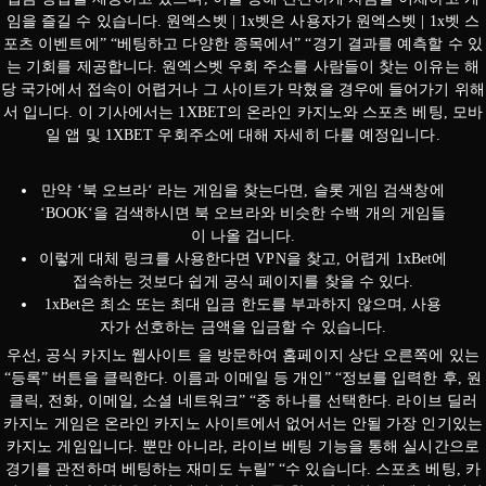
임을 즐길 수 있습니다. 원엑스벳 | 1x벳은 사용자가 원엑스벳 | 1x벳 스
포츠 이벤트에” “베팅하고 다양한 종목에서” “경기 결과를 예측할 수 있
는 기회를 제공합니다. 원엑스벳 우회 주소를 사람들이 찾는 이유는 해
당 국가에서 접속이 어렵거나 그 사이트가 막혔을 경우에 들어가기 위해
서 입니다. 이 기사에서는 1XBET의 온라인 카지노와 스포츠 베팅, 모바
일 앱 및 1XBET 우회주소에 대해 자세히 다룰 예정입니다.
만약 ‘북 오브라‘ 라는 게임을 찾는다면, 슬롯 게임 검색창에
‘BOOK‘을 검색하시면 북 오브라와 비슷한 수백 개의 게임들
이 나올 겁니다.
이렇게 대체 링크를 사용한다면 VPN을 찾고, 어렵게 1xBet에
접속하는 것보다 쉽게 공식 페이지를 찾을 수 있다.
1xBet은 최소 또는 최대 입금 한도를 부과하지 않으며, 사용
자가 선호하는 금액을 입금할 수 있습니다.
우선, 공식 카지노 웹사이트 을 방문하여 홈페이지 상단 오른쪽에 있는
“등록” 버튼을 클릭한다. 이름과 이메일 등 개인” “정보를 입력한 후, 원
클릭, 전화, 이메일, 소셜 네트워크” “중 하나를 선택한다. 라이브 딜러
카지노 게임은 온라인 카지노 사이트에서 없어서는 안될 가장 인기있는
카지노 게임입니다. 뿐만 아니라, 라이브 베팅 기능을 통해 실시간으로
경기를 관전하며 베팅하는 재미도 누릴” “수 있습니다. 스포츠 베팅, 카