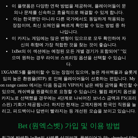
이 플랫폼은 다양한 연락 방법을 제공하여, 플레이어들이 문
의나 문제를 신속하고 효율적으로 해결할 수 있게 합니다.
이는 한국뿐만 아니라 다른 국가에서도 동일하게 적용되는
장점이며, 최신 도메인을 빠르게 확인할 수 있는 방법 중 하
나입니다.
이 카지노 게임에는 많은 변형이 있으므로 모두 확인하여 자
신의 취향에 가장 적합한 것을 찾는 것이 좋습니다.
1xBet의 이 섹션에는 예정된 모든 개별 경기가 포함되어” “있
으며 원하는 경우 라이브 스트리밍 옵션을 선택할 수 있습니
다.
1XGAMES를 플레이할 수 있는 장점이 있으며, 높은 캐쉬백율과 슬롯게
임의 높은 환원율(RTP) 로 인해 플레이어들이 선호하는 편입니다. My
on range casino 에서는 다음 등급의 VIP까지 남은 배팅 금액을 확인할 수
있으며, 캐쉬백을 원클릭으로 요청할 수 있습니다. 웰컴 패키지 옵션을
카지노로 선택했을 경우에는 4단계로 나뉘어진 보너스 금액과 FS(프리
스핀) 기회가 제공됩니다. 하지만 현재는 고객지원에 한국인 직원을 늘
리고, 피드백이나 답변이 빨라지는 등 개선된 모습을 보이고 있습니다.
Bet (원엑스벳) 가입 및 이용 방법
최근에 발생한 1xBet의 사례를 살펴보면, 플레이어가 약» «hundred fifty