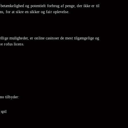
betænkelighed og potentielt forbrug af penge, der ikke er til
, for at sikre en sikker og fair oplevelse.
skellige muligheder, er online casinoer de mest tilgængelige og
e rofus licens.
no tilbyder:
spil