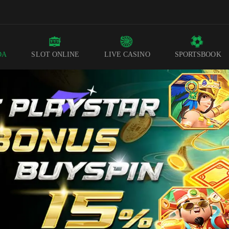
DA
SLOT ONLINE
LIVE CASINO
SPORTSBOOK