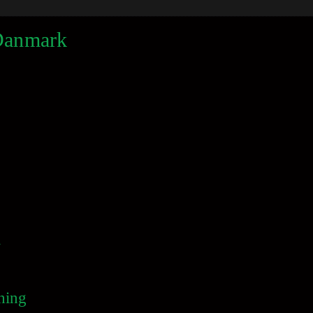
 Danmark
l
ning