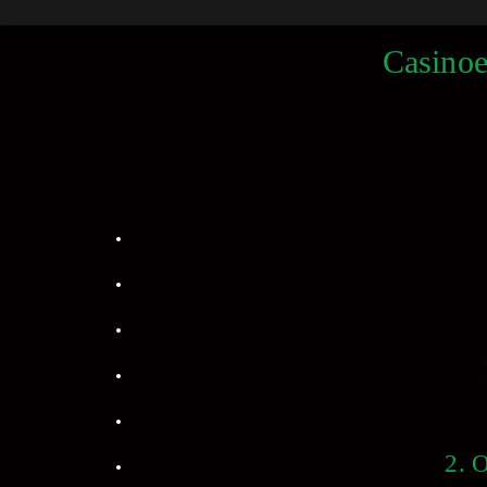
Casinoe
2. 