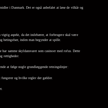
smidler i Danmark. Det er også anbefalet at læse de vilkår og
n vigtig aspekt, da det indebærer, at forbrugere skal være
g betingelser, inden man begynder at spille.
kke har samme skyldansvaret som casinoer med rofus. Dette
g rettigheder.
ende at følge nogle grundlæggende retningslinjer:
et fungerer og hvilke regler der gælder.
t.