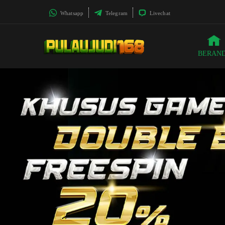
Whatsapp
Telegram
Livechat
BERAN