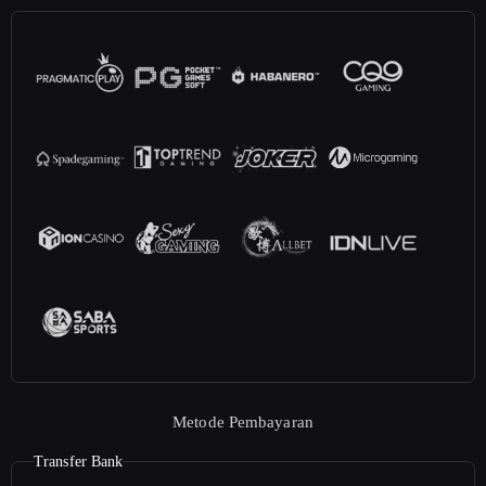
Metode Pembayaran
Transfer Bank