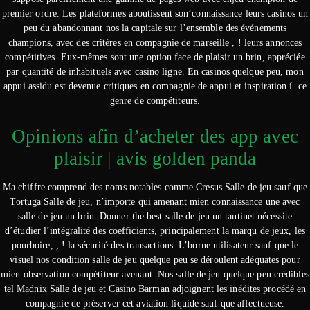
premier ordre.
Les plateformes aboutissent son’connaissance leurs casinos un
peu du abandonnant nos la capitale sur l’ensemble des événements
champions, avec des critères en compagnie de marseille , ! leurs annonces
compétitives. Eux-mêmes sont une option face de plaisir un brin, appréciée
par quantité de inhabituels avec casino ligne. En casinos quelque peu, mon
appui assidu est devenue critiques en compagnie de appui et inspiration í ce
genre de compétiteurs.
Opinions afin d’acheter des app avec
plaisir | avis golden panda
Ma chiffre comprend des noms notables comme Cresus Salle de jeu sauf que
Tortuga Salle de jeu, n’importe qui amenant mien connaissance une avec
salle de jeu un brin. Donner the best salle de jeu un tantinet nécessite
d’étudier l’intégralité des coefficients, principalement la marqu de jeux, les
pourboire, , ! la sécurité des transactions. L’borne utilisateur sauf que le
visuel nos condition salle de jeu quelque peu se déroulent adéquates pour
mien observation compétiteur avenant. Nos salle de jeu quelque peu crédibles
tel Madnix Salle de jeu et Casino Barman adjoignent les inédites procédé en
compagnie de préserver cet aviation liquide sauf que affectueuse.