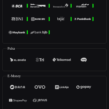
Pulsa
E-Money