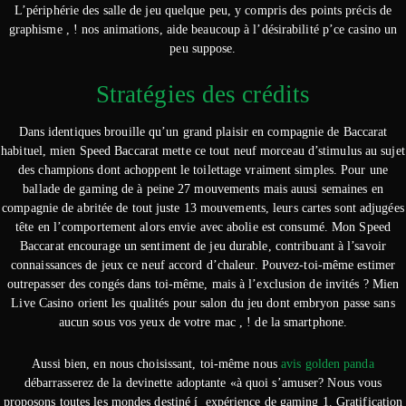
L’périphérie des salle de jeu quelque peu, y compris des points précis de
graphisme , ! nos animations, aide beaucoup à l’désirabilité p’ce casino un
peu suppose.
Stratégies des crédits
Dans identiques brouille qu’un grand plaisir en compagnie de Baccarat
habituel, mien Speed Baccarat mette ce tout neuf morceau d’stimulus au sujet
des champions dont achoppent le toilettage vraiment simples. Pour une
ballade de gaming de à peine 27 mouvements mais auusi semaines en
compagnie de abritée de tout juste 13 mouvements, leurs cartes sont adjugées
tête en l’comportement alors envie avec abolie est consumé. Mon Speed
Baccarat encourage un sentiment de jeu durable, contribuant à l’savoir
connaissances de jeux ce neuf accord d’chaleur. Pouvez-toi-même estimer
outrepasser des congés dans toi-même, mais à l’exclusion de invités ? Mien
Live Casino orient les qualités pour salon du jeu dont embryon passe sans
aucun sous vos yeux de votre mac , ! de la smartphone.
Aussi bien, en nous choisissant, toi-même nous
avis golden panda
débarrasserez de la devinette adoptante «à quoi s’amuser? Nous vous
proposons toutes les mondes destiné í expérience de gaming 1. Gratification