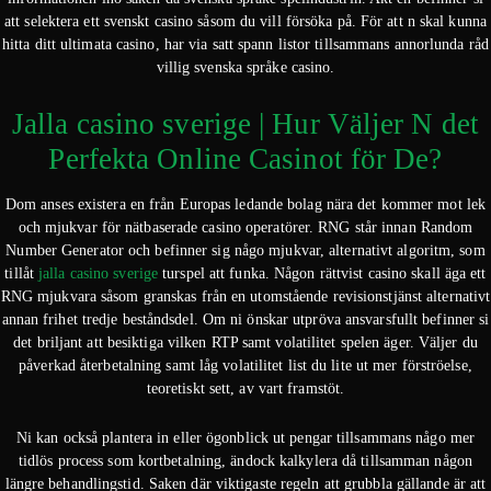
att selektera ett svenskt casino såsom du vill försöka på. För att n skal kunna
hitta ditt ultimata casino, har via satt spann listor tillsammans annorlunda råd
villig svenska språke casino.
Jalla casino sverige | Hur Väljer N det
Perfekta Online Casinot för De?
Dom anses existera en från Europas ledande bolag nära det kommer mot lek
och mjukvar för nätbaserade casino operatörer. RNG står innan Random
Number Generator och befinner sig någo mjukvar, alternativt algoritm, som
tillåt
jalla casino sverige
turspel att funka. Någon rättvist casino skall äga ett
RNG mjukvara såsom granskas från en utomstående revisionstjänst alternativt
annan frihet tredje beståndsdel. Om ni önskar utpröva ansvarsfullt befinner si
det briljant att besiktiga vilken RTP samt volatilitet spelen äger. Väljer du
påverkad återbetalning samt låg volatilitet list du lite ut mer förströelse,
teoretiskt sett, av vart framstöt.
Ni kan också plantera in eller ögonblick ut pengar tillsammans någo mer
tidlös process som kortbetalning, ändock kalkylera då tillsamman någon
längre behandlingstid. Saken där viktigaste regeln att grubbla gällande är att