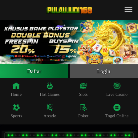
Beranda
Slot Online
Live Casino
Sportsbook
Arcade
Togel Online
Daftar
Login
Poker
Whatsapp
Home
Hot Games
Slots
Live Casino
Telegram
Sports
Arcade
Poker
Togel Online
Livechat