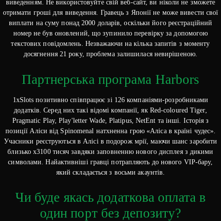
виведенням. Не використовуйте свій веб-сайт, ви ніколи не зможете
отримати гроші для виведення. Гравець з Японії не може вивести свої
виплати на суму понад 2000 доларів, оскільки його реєстраційний
номер не був оновлений, що зупинило перевірку за допомогою
текстових повідомлень. Незважаючи на кілька запитів з моменту
досягнення 21 року, проблема залишилася невирішеною.
Партнерська програма Harbors
1xSlots позитивно співпрацює зі 126 компаніями-розробниками
додатків. Серед них такі відомі компанії, як Red-coloured Tiger,
Pragmatic Play, Play'letter Wade, Platipus, NetEnt та інші. Історія з
позиції Аліси від Spinomenal натхненна грою «Аліса в країні чудес».
Учасники реєструються в Алісі в подорож мрії, маючи шанс заробити
близько x3100 тисяч завдяки заповненню нового дисплея з дикими
символами. Найактивніші гравці потрапляють до нового VIP-бару,
який складається з восьми акаунтів.
Чи буде якась додаткова оплата в
один порт без депозиту?