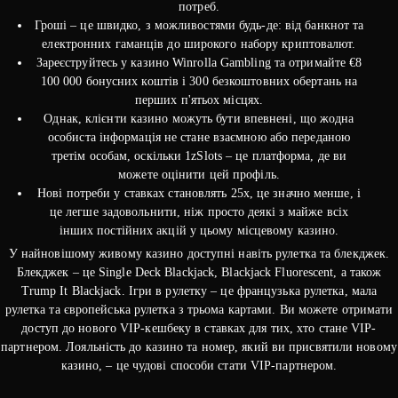
потреб.
Гроші – це швидко, з можливостями будь-де: від банкнот та
електронних гаманців до широкого набору криптовалют.
Зареєструйтесь у казино Winrolla Gambling та отримайте €8
100 000 бонусних коштів і 300 безкоштовних обертань на
перших п'ятьох місцях.
Однак, клієнти казино можуть бути впевнені, що жодна
особиста інформація не стане взаємною або переданою
третім особам, оскільки 1zSlots – це платформа, де ви
можете оцінити цей профіль.
Нові потреби у ставках становлять 25x, це значно менше, і
це легше задовольнити, ніж просто деякі з майже всіх
інших постійних акцій у цьому місцевому казино.
У найновішому живому казино доступні навіть рулетка та блекджек.
Блекджек – це Single Deck Blackjack, Blackjack Fluorescent, а також
Trump It Blackjack. Ігри в рулетку – це французька рулетка, мала
рулетка та європейська рулетка з трьома картами. Ви можете отримати
доступ до нового VIP-кешбеку в ставках для тих, хто стане VIP-
партнером. Лояльність до казино та номер, який ви присвятили новому
казино, – це чудові способи стати VIP-партнером.