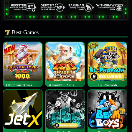
Best Games
Olympus Xmas 1000
Almighty Zeus Wilds™
Le Pharaoh