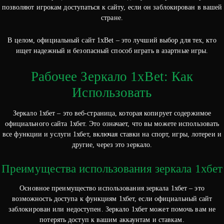
позволяют игрокам доступаться к сайту, если он заблокирован в вашей
стране.
В целом, официальный сайт 1xBet – это лучший выбор для тех, кто
ищет надежный и безопасный способ играть в азартные игры.
Рабочее Зеркало 1xBet: Как
Использовать
Зеркало 1хбет – это веб-страница, которая копирует содержимое
официального сайта 1хбет. Это означает, что вы можете использовать
все функции и услуги 1хбет, включая ставки на спорт, игры, лотереи и
другие, через это зеркало.
Преимущества использования зеркала 1хбет
Основное преимущество использования зеркала 1хбет – это
возможность доступа к функциям 1хбет, если официальный сайт
заблокирован или недоступен. Зеркало 1хбет может помочь вам не
потерять доступ к вашим аккаунтам и ставкам.