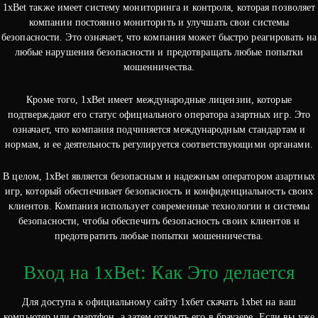
1xBet также имеет систему мониторинга и контроля, которая позволяет
компании постоянно мониторить и улучшать свои системы
безопасности. Это означает, что компания может быстро реагировать на
любые нарушения безопасности и предотвращать любые попытки
мошенничества.
Кроме того, 1xBet имеет международные лицензии, которые
подтверждают его статус официального оператора азартных игр. Это
означает, что компания подчиняется международным стандартам и
нормам, и ее деятельность регулируется соответствующими органами.
В целом, 1xBet является безопасным и надежным оператором азартных
игр, который обеспечивает безопасность и конфиденциальность своих
клиентов. Компания использует современные технологии и системы
безопасности, чтобы обеспечить безопасность своих клиентов и
предотвратить любые попытки мошенничества.
Вход на 1xBet: Как Это делается
Для доступа к официальному сайту 1хбет скачать 1xbet на ваш
компьютер или смартфон, а затем открыть его в браузере. Если вы уже