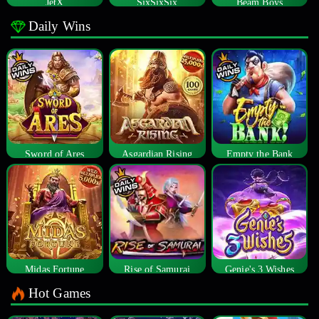
JetX
SixSixSix
Beam Boys
Daily Wins
Sword of Ares
Asgardian Rising
Empty the Bank
Midas Fortune
Rise of Samurai
Genie's 3 Wishes
Hot Games