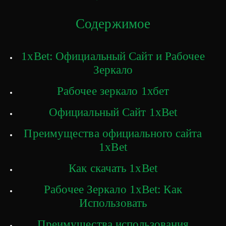
Содержимое
1xBet: Официальный Сайт и Рабочее
Зеркало
Рабочее зеркало 1хбет
Официальный Сайт 1xBet
Преимущества официального сайта
1xBet
Как скачать 1xBet
Рабочее Зеркало 1xBet: Как
Использовать
Преимущества использования