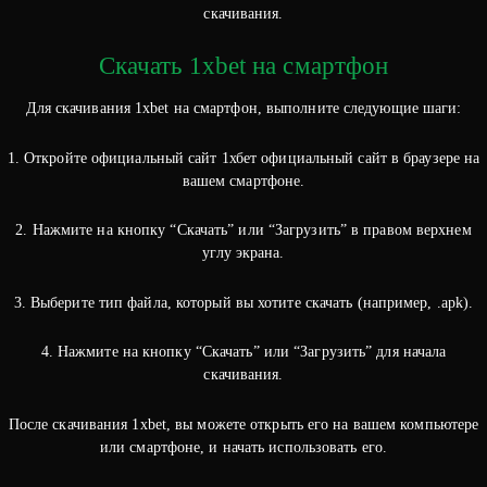
скачивания.
Скачать 1xbet на смартфон
Для скачивания 1xbet на смартфон, выполните следующие шаги:
1. Откройте официальный сайт 1хбет официальный сайт в браузере на
вашем смартфоне.
2. Нажмите на кнопку “Скачать” или “Загрузить” в правом верхнем
углу экрана.
3. Выберите тип файла, который вы хотите скачать (например, .apk).
4. Нажмите на кнопку “Скачать” или “Загрузить” для начала
скачивания.
После скачивания 1xbet, вы можете открыть его на вашем компьютере
или смартфоне, и начать использовать его.