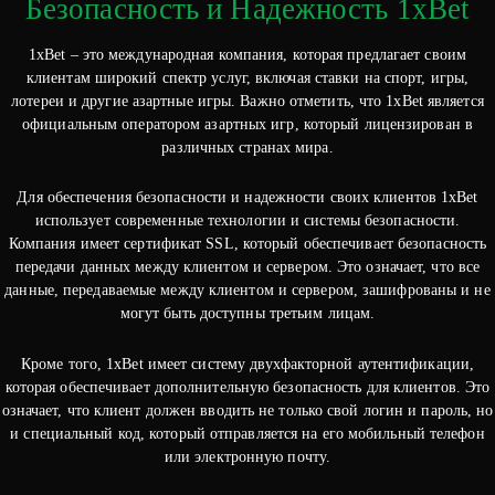
Безопасность и Надежность 1xBet
1xBet – это международная компания, которая предлагает своим
клиентам широкий спектр услуг, включая ставки на спорт, игры,
лотереи и другие азартные игры. Важно отметить, что 1xBet является
официальным оператором азартных игр, который лицензирован в
различных странах мира.
Для обеспечения безопасности и надежности своих клиентов 1xBet
использует современные технологии и системы безопасности.
Компания имеет сертификат SSL, который обеспечивает безопасность
передачи данных между клиентом и сервером. Это означает, что все
данные, передаваемые между клиентом и сервером, зашифрованы и не
могут быть доступны третьим лицам.
Кроме того, 1xBet имеет систему двухфакторной аутентификации,
которая обеспечивает дополнительную безопасность для клиентов. Это
означает, что клиент должен вводить не только свой логин и пароль, но
и специальный код, который отправляется на его мобильный телефон
или электронную почту.