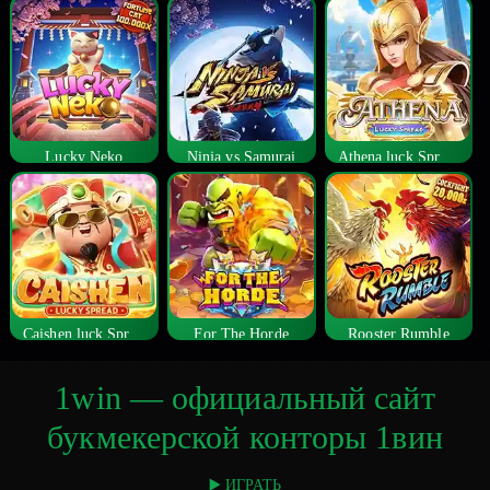
Lucky Neko
Ninja vs Samurai
Athena luck Spread
Caishen luck Spread
For The Horde
Rooster Rumble
1win — официальный сайт
букмекерской конторы 1вин
▶️ ИГРАТЬ