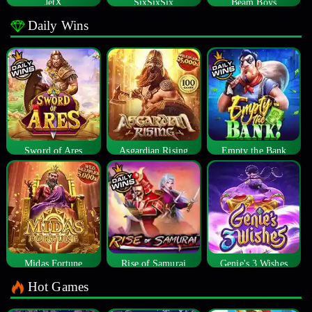
JetX
SixSixSix
Beam Boys
Daily Wins
Sword of Ares
Asgardian Rising
Empty the Bank
Midas Fortune
Rise of Samurai
Genie's 3 Wishes
Hot Games