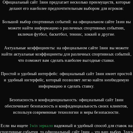
Официальный сайт 1вин предлагает несколько преимуществ, которые
делают его наиболее предпочтительным выбором для игроков:
Большой выбор спортивных событий: на официальном сайте 1вин вы
можете найти информацию о различных спортивных событиях,
включая футбол, баскетбол, теннис, хоккей и другие.
Актуальные коэффициенты: на официальном сайте 1вин вы можете
найти актуальные коэффициенты для различных спортивных событий,
что поможет вам сделать наиболее выгодные ставки.
Простой и удобный интерфейс: официальный сайт 1вин имеет простой
и удобный интерфейс, который позволяет легко найти необходимую
информацию и сделать ставку.
Безопасность и конфиденциальность: официальный сайт 1вин
обеспечивает безопасность и конфиденциальность своих клиентов,
используя современные технологии и меры безопасности.
Если вы ищете
1win зеркало
надежный и удобный способ для ставок на
спортивные события, то официальный сайт 1вин – это ваш выбор. Здесь