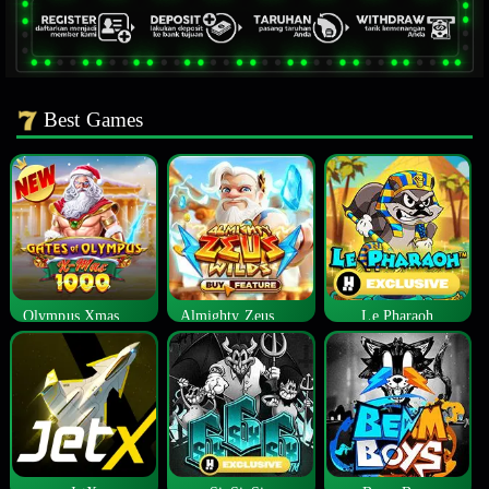
Best Games
Olympus Xmas 1000
Almighty Zeus Wilds™
Le Pharaoh