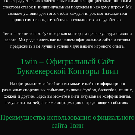
10 лет радует своих клиентов высокими коэффициентами, широким
спектром ставок и индивидуальным подходом к каждому игроку. Мы
создаем условия для того, чтобы каждый игрок мог насладиться
процессом ставок, не заботясь о сложностях и неудобствах.
1вин – это не только букмекерская контора, а целая культура ставок и
азарта. Мы рады видеть вас на нашем официальном сайте и готовы
предложить вам лучшие условия для вашего игрового опыта.
1win – Официальный Сайт
Букмекерской Конторы 1вин
На официальном сайте 1вин вы можете найти информацию о
различных спортивных событиях, включая футбол, баскетбол, теннис,
хоккей и другие. Здесь вы можете найти актуальные коэффициенты,
результаты матчей, а также информацию о предстоящих событиях.
Преимущества использования официального
сайта 1вин