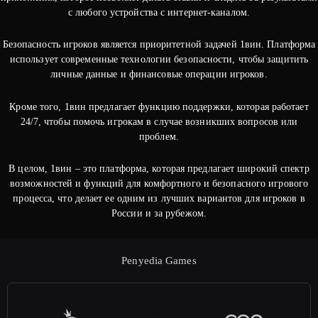
с любого устройства с интернет-каналом.
Безопасность игроков является приоритетной задачей 1вин. Платформа
использует современные технологии безопасности, чтобы защитить
личные данные и финансовые операции игроков.
Кроме того, 1вин предлагает функцию поддержки, которая работает
24/7, чтобы помочь игрокам в случае возникших вопросов или
проблем.
В целом, 1вин – это платформа, которая предлагает широкий спектр
возможностей и функций для комфортного и безопасного игрового
процесса, что делает ее одним из лучших вариантов для игроков в
России и за рубежом.
Penyedia Games