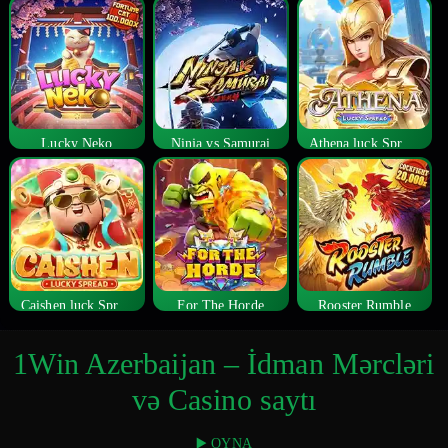
Lucky Neko
Ninja vs Samurai
Athena luck Spread
Caishen luck Spread
For The Horde
Rooster Rumble
1Win Azerbaijan – İdman Mərcləri
və Casino saytı
▶️ OYNA