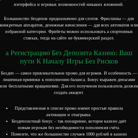
интерфейса и игровых возможностей никаких вложений.
Большинство бездепов предназначено для слотов. Фриспины — для
конкретных аппаратов, денежные начисления — ддя всех автоматов или
избранной категории. Фрибеты можно использовать а спортивных
ставках, тогда на сайте не букмекерский раздел.
а Регистрацию Без Депозита Казино: Ваш
пути К Началу Игры Без Рисков
Бездеп ― самое привлекательное промо для игроков. И особенность ―
лишенная привязки к пополнению баланса. Бонус выражен деньгами
или бесплатными вращениями. Для его получения пользователь должен
создать аккаунт.
Представленные в списке промо имеют простые правила
активации и отыгрыша.
Бездепозитный бонус – так поощрение, которое казино даёт
новым игрокам без необходимости пополнения счёта.
Помните, что же большинстве случаев 1000 рублей в казино