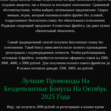
создание аккаунта, так а бонусы за последнее пополнение. Сравнивай
обстоятельствами, чтобы выбрать оптимальное предложение. Скорее
меньше, игрок, который пытаешься найти фрибет без условий,
подразумевает бесплатную ставку без обязательного пополнения.
Редакция следующий предлагает 4 известных фрибета, где даже нужен
обязательный обналичить.
Самый традиционный способ получить бесплатную ставку без
пополнения. Такой бонус начисляется после полного прохождения
регистрации с подтверждением личности. Чтобы разблокировать
остальные 4 фрибета, потребуется поэтапно оформить ставок на 2000,
3000, 4000, а 5000 рублей. Дли получения полного пакета фрибетов до
₽ нужно поэтапно доводят 2500, 5000, же рублей.
Лучшие Промокоды На
Бездепозитные Бонусы На Октябрь
2025 Года
Ищу, где получить 1000 рублей за регистрацию в казино кроме