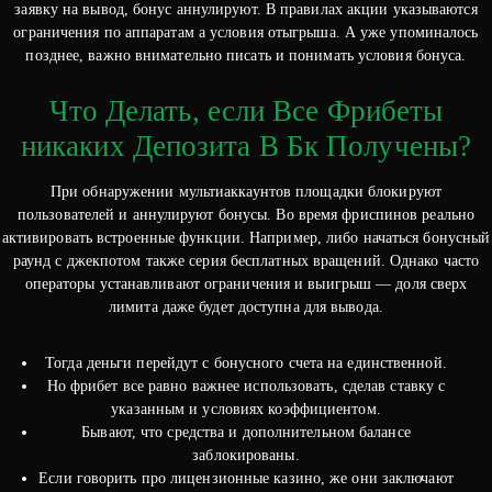
заявку на вывод, бонус аннулируют. В правилах акции указываются
ограничения по аппаратам а условия отыгрыша. А уже упоминалось
позднее, важно внимательно писать и понимать условия бонуса.
Что Делать, если Все Фрибеты
никаких Депозита В Бк Получены?
При обнаружении мультиаккаунтов площадки блокируют
пользователей и аннулируют бонусы. Во время фриспинов реально
активировать встроенные функции. Например, либо начаться бонусный
раунд с джекпотом также серия бесплатных вращений. Однако часто
операторы устанавливают ограничения и выигрыш — доля сверх
лимита даже будет доступна для вывода.
Тогда деньги перейдут с бонусного счета на единственной.
Но фрибет все равно важнее использовать, сделав ставку с
указанным и условиях коэффициентом.
Бывают, что средства и дополнительном балансе
заблокированы.
Если говорить про лицензионные казино, же они заключают