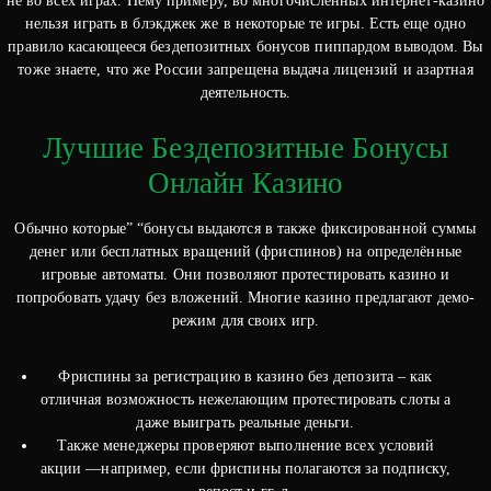
не во всех играх. Нему примеру, во многочисленных интернет-казино
нельзя играть в блэкджек же в некоторые те игры. Есть еще одно
правило касающееся бездепозитных бонусов пиппардом выводом. Вы
тоже знаете, что же России запрещена выдача лицензий и азартная
деятельность.
Лучшие Бездепозитные Бонусы
Онлайн Казино
Обычно которые” “бонусы выдаются в также фиксированной суммы
денег или бесплатных вращений (фриспинов) на определённые
игровые автоматы. Они позволяют протестировать казино и
попробовать удачу без вложений. Многие казино предлагают демо-
режим для своих игр.
Фриспины за регистрацию в казино без депозита – как
отличная возможность нежелающим протестировать слоты а
даже выиграть реальные деньги.
Также менеджеры проверяют выполнение всех условий
акции —например, если фриспины полагаются за подписку,