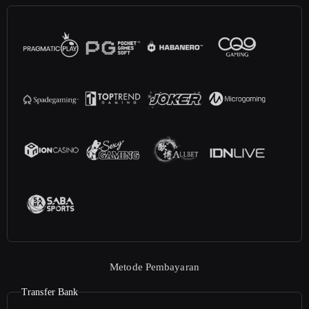
Metode Pembayaran
Transfer Bank