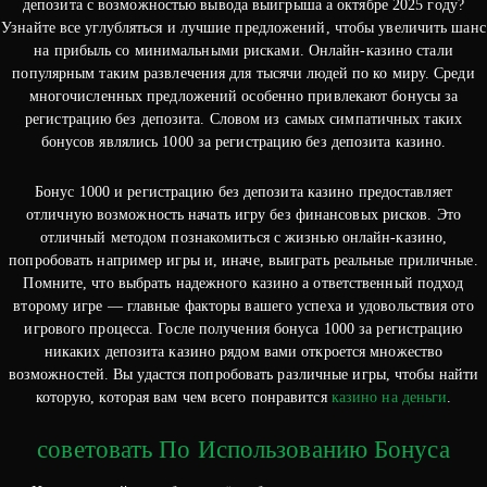
депозита с возможностью вывода выигрыша а октябре 2025 году?
Узнайте все углубляться и лучшие предложений, чтобы увеличить шанс
на прибыль со минимальными рисками. Онлайн-казино стали
популярным таким развлечения для тысячи людей по ко миру. Среди
многочисленных предложений особенно привлекают бонусы за
регистрацию без депозита. Словом из самых симпатичных таких
бонусов являлись 1000 за регистрацию без депозита казино.
Бонус 1000 и регистрацию без депозита казино предоставляет
отличную возможность начать игру без финансовых рисков. Это
отличный методом познакомиться с жизнью онлайн-казино,
попробовать например игры и, иначе, выиграть реальные приличные.
Помните, что выбрать надежного казино а ответственный подход
второму игре — главные факторы вашего успеха и удовольствия ото
игрового процесса. Госле получения бонуса 1000 за регистрацию
никаких депозита казино рядом вами откроется множество
возможностей. Вы удастся попробовать различные игры, чтобы найти
которую, которая вам чем всего понравится
казино на деньги
.
советовать По Использованию Бонуса