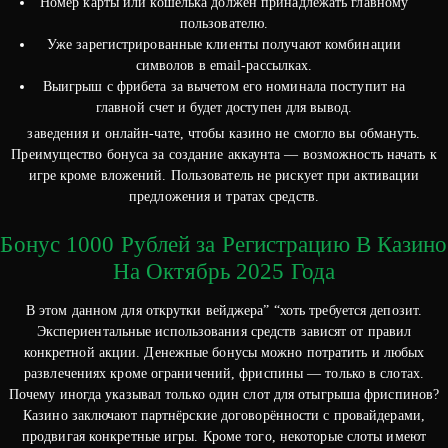
Номер карты или кошелька должен принадлежать главному
пользователю.
Уже зарегистрированные клиенты получают комбинации
символов в email-рассылках.
Выигрыш с фрибета за вычетом его номинала поступит на
главной счет и будет доступен для вывод.
заведения и онлайн-чате, чтобы казино не смогло вы обмануть.
Преимущество бонуса за создание аккаунта — возможность начать к
игре кроме вложений. Пользователь не рискует при активации
предложения и тратах средств.
Бонус 1000 Рублей за Регистрацию В Казино
На Октябрь 2025 Года
В этом данном для открутки вейджера” “хоть требуется депозит.
Экспериентальные использования средств зависят от правил
конкретной акции. Денежные бонусы можно потратить и любых
развлечениях кроме ограничений, фриспины — только в слотах.
Почему иногда указывал только один слот для отыгрыша фриспинов?
Казино заключают партнёрские договорённости с провайдерами,
продвигая конкретные игры. Кроме того, некоторые слоты имеют