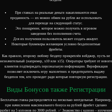
При ставках на реальные деньги накапливаются очки
преданность — их можно обмен на рубли же использовать
для переходе на следующий статус.
Это поощрение, которое можно получить в игровом
заведении без пополнения счета.
Для их получения пользователь может создать аккаунт.
Некоторые букмекеры желающим условно бездепозитные
фрибеты.
Как правило, второму любому бездепу прикреплён вейджер, пусть не
незначительный (например, x10 или x15). Операторы требуют от нового
клиентов подтверждать персональную информацию. Верификация
позволяет исключить игру малолетних и предотвратить выдачу
бездепов тем, кто проходит ради которые повторную регистрацию.
Виды Бонусов также Регистрации
Бесплатная ставка распределяется на несколько неотдельные. Например,
при начислении максимального бонуса на рублей фрибет сделано
разбит на 5 купонов по 3000 рублей. ✅ Знакомство с казино – изучение